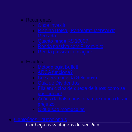
Recorrentes
Onde Investir
Rico na Bolsa | Panorama Mensal do
Mercado
Quanto rende R$ 1000?
Renda passiva com Fiis
em alta
Renda passiva com ações
Estudos
Metodologia Buffett
ARCA funciona?
Bolsa vs. corte da Selic
novo
Guia de Dividendos
Fiis em ciclos de queda de juros: como se
posicionar?
Ações da bolsa brasileira que nunca deram
prejuízo
O que são memecoins
Conteúdos Educacionais
Conheça as vantagens de ser Rico