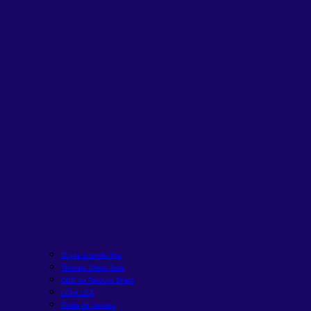
O que é renda fixa
Tesouro Direto Selic
CDB ou Tesouro Direto
LCI e LCA
Bolsa de Valores