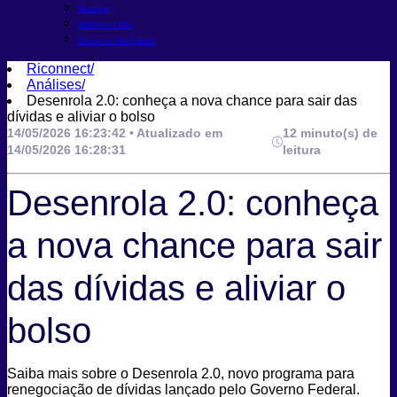
Trading
Melhores FIIs
O que é Taxa Selic
Riconnect
/
Análises
/
Desenrola 2.0: conheça a nova chance para sair das
dívidas e aliviar o bolso
14/05/2026 16:23:42 • Atualizado em
12 minuto(s) de
14/05/2026 16:28:31
leitura
Desenrola 2.0: conheça
a nova chance para sair
das dívidas e aliviar o
bolso
Saiba mais sobre o Desenrola 2.0, novo programa para
renegociação de dívidas lançado pelo Governo Federal.