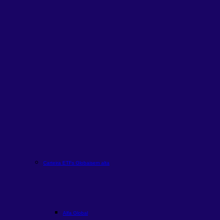
Carteira ETFs Globais
em alta
Alfa Global