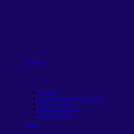
Recorrentes
Onde Investir
Rico na Bolsa | Panorama Mensal do Mercado
Quanto rende R$ 1000?
Renda passiva com Fiis
em alta
Renda passiva com ações
Estudos