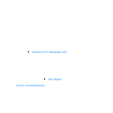
Carteira ETFs Globais
em alta
Alfa Global
Outras recomendações