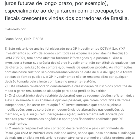
juros futuras de longo prazo, por exemplo),
especialmente ao de juntarem com preocupações
fiscais crescentes vindas dos corredores de Brasília.
Elaborado por:
Bruna Sene, CNPI-T 6928
1) Este relatório de análise foi elaborado pela XP Investimentos CCTVM S.A. (“XP
Investimentos ou XP”) de acordo com todas as exigências previstas na Resolução
CVM 20/2021, tem como objetivo fornecer informações que possam auxiliar o
investidor a tomar sua própria decisão de investimento, não constituindo qualquer tipo
de oferta ou solicitação de compra e/ou venda de qualquer produto. As informações
contidas neste relatório são consideradas válidas na data de sua divulgação e foram
obtidas de fontes públicas. A XP Investimentos não se responsabiliza por qualquer
decisão tomada pelo cliente com base no presente relatório.
2) Este relatório foi elaborado considerando a classificação de risco dos produtos de
modo a gerar resultados de alocação para cada perfil de investidor.
3) O(s) signatário(s) deste relatório declara(m) que as recomendações refletem única
e exclusivamente suas análises e opiniões pessoais, que foram produzidas de forma
independente, inclusive em relação à XP Investimentos e que estão sujeitas a
modificações sem aviso prévio em decorrência de alterações nas condições de
mercado, e que sua(s) remuneração(es) é(são) indiretamente influenciada por
receitas provenientes dos negócios e operações financeiras realizadas pela XP
Investimentos.
4) O analista responsável pelo conteúdo deste relatório e pelo cumprimento da
Resolução CVM nº 20/2021 está indicado acima, sendo que, caso constem a indicação
de mais um analista no relatório, o responsável será o primeiro analista credenciado a