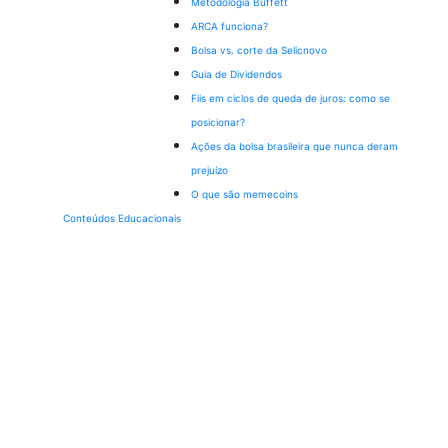
Metodologia Buffett
ARCA funciona?
Bolsa vs. corte da Selic
novo
Guia de Dividendos
Fiis em ciclos de queda de juros: como se
posicionar?
Ações da bolsa brasileira que nunca deram
prejuízo
O que são memecoins
Conteúdos Educacionais