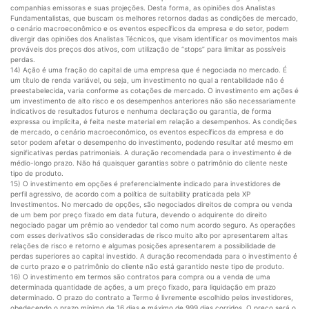
companhias emissoras e suas projeções. Desta forma, as opiniões dos Analistas
Fundamentalistas, que buscam os melhores retornos dadas as condições de mercado,
o cenário macroeconômico e os eventos específicos da empresa e do setor, podem
divergir das opiniões dos Analistas Técnicos, que visam identificar os movimentos mais
prováveis dos preços dos ativos, com utilização de “stops” para limitar as possíveis
perdas.
14) Ação é uma fração do capital de uma empresa que é negociada no mercado. É
um título de renda variável, ou seja, um investimento no qual a rentabilidade não é
preestabelecida, varia conforme as cotações de mercado. O investimento em ações é
um investimento de alto risco e os desempenhos anteriores não são necessariamente
indicativos de resultados futuros e nenhuma declaração ou garantia, de forma
expressa ou implícita, é feita neste material em relação a desempenhos. As condições
de mercado, o cenário macroeconômico, os eventos específicos da empresa e do
setor podem afetar o desempenho do investimento, podendo resultar até mesmo em
significativas perdas patrimoniais. A duração recomendada para o investimento é de
médio-longo prazo. Não há quaisquer garantias sobre o patrimônio do cliente neste
tipo de produto.
15) O investimento em opções é preferencialmente indicado para investidores de
perfil agressivo, de acordo com a política de suitability praticada pela XP
Investimentos. No mercado de opções, são negociados direitos de compra ou venda
de um bem por preço fixado em data futura, devendo o adquirente do direito
negociado pagar um prêmio ao vendedor tal como num acordo seguro. As operações
com esses derivativos são consideradas de risco muito alto por apresentarem altas
relações de risco e retorno e algumas posições apresentarem a possibilidade de
perdas superiores ao capital investido. A duração recomendada para o investimento é
de curto prazo e o patrimônio do cliente não está garantido neste tipo de produto.
16) O investimento em termos são contratos para compra ou a venda de uma
determinada quantidade de ações, a um preço fixado, para liquidação em prazo
determinado. O prazo do contrato a Termo é livremente escolhido pelos investidores,
obedecendo o prazo mínimo de 16 dias e máximo de 999 dias corridos. O preço será o