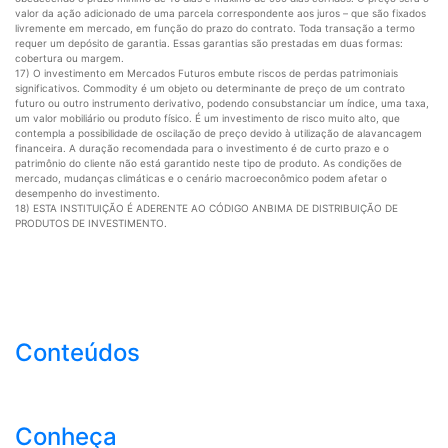
valor da ação adicionado de uma parcela correspondente aos juros – que são fixados
livremente em mercado, em função do prazo do contrato. Toda transação a termo
requer um depósito de garantia. Essas garantias são prestadas em duas formas:
cobertura ou margem.
17) O investimento em Mercados Futuros embute riscos de perdas patrimoniais
significativos. Commodity é um objeto ou determinante de preço de um contrato
futuro ou outro instrumento derivativo, podendo consubstanciar um índice, uma taxa,
um valor mobiliário ou produto físico. É um investimento de risco muito alto, que
contempla a possibilidade de oscilação de preço devido à utilização de alavancagem
financeira. A duração recomendada para o investimento é de curto prazo e o
patrimônio do cliente não está garantido neste tipo de produto. As condições de
mercado, mudanças climáticas e o cenário macroeconômico podem afetar o
desempenho do investimento.
18) ESTA INSTITUIÇÃO É ADERENTE AO CÓDIGO ANBIMA DE DISTRIBUIÇÃO DE
PRODUTOS DE INVESTIMENTO.
Conteúdos
Conheça