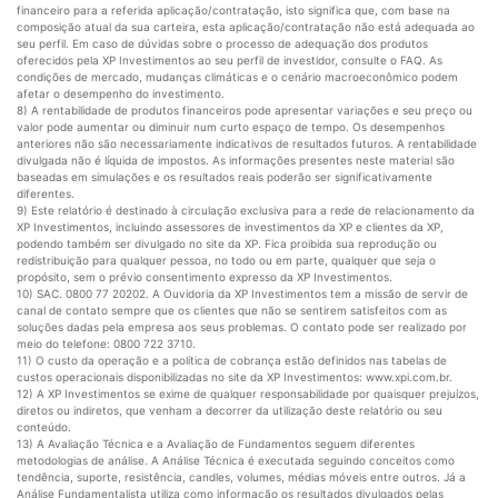
financeiro para a referida aplicação/contratação, isto significa que, com base na
composição atual da sua carteira, esta aplicação/contratação não está adequada ao
seu perfil. Em caso de dúvidas sobre o processo de adequação dos produtos
oferecidos pela XP Investimentos ao seu perfil de investidor, consulte o FAQ. As
condições de mercado, mudanças climáticas e o cenário macroeconômico podem
afetar o desempenho do investimento.
8) A rentabilidade de produtos financeiros pode apresentar variações e seu preço ou
valor pode aumentar ou diminuir num curto espaço de tempo. Os desempenhos
anteriores não são necessariamente indicativos de resultados futuros. A rentabilidade
divulgada não é líquida de impostos. As informações presentes neste material são
baseadas em simulações e os resultados reais poderão ser significativamente
diferentes.
9) Este relatório é destinado à circulação exclusiva para a rede de relacionamento da
XP Investimentos, incluindo assessores de investimentos da XP e clientes da XP,
podendo também ser divulgado no site da XP. Fica proibida sua reprodução ou
redistribuição para qualquer pessoa, no todo ou em parte, qualquer que seja o
propósito, sem o prévio consentimento expresso da XP Investimentos.
10) SAC. 0800 77 20202. A Ouvidoria da XP Investimentos tem a missão de servir de
canal de contato sempre que os clientes que não se sentirem satisfeitos com as
soluções dadas pela empresa aos seus problemas. O contato pode ser realizado por
meio do telefone: 0800 722 3710.
11) O custo da operação e a política de cobrança estão definidos nas tabelas de
custos operacionais disponibilizadas no site da XP Investimentos: www.xpi.com.br.
12) A XP Investimentos se exime de qualquer responsabilidade por quaisquer prejuízos,
diretos ou indiretos, que venham a decorrer da utilização deste relatório ou seu
conteúdo.
13) A Avaliação Técnica e a Avaliação de Fundamentos seguem diferentes
metodologias de análise. A Análise Técnica é executada seguindo conceitos como
tendência, suporte, resistência, candles, volumes, médias móveis entre outros. Já a
Análise Fundamentalista utiliza como informação os resultados divulgados pelas