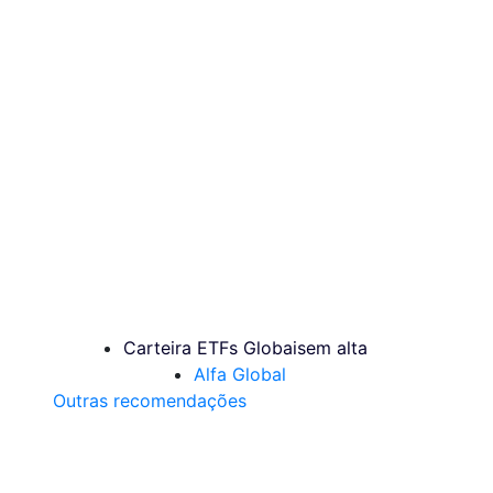
Carteira ETFs Globais
em alta
Alfa Global
Outras recomendações