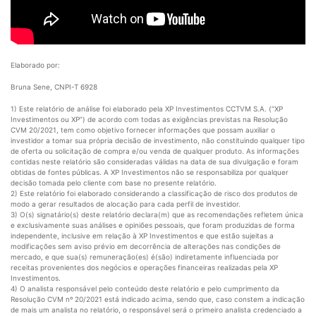
Elaborado por:
Bruna Sene, CNPI-T 6928
1) Este relatório de análise foi elaborado pela XP Investimentos CCTVM S.A. (“XP
Investimentos ou XP”) de acordo com todas as exigências previstas na Resolução
CVM 20/2021, tem como objetivo fornecer informações que possam auxiliar o
investidor a tomar sua própria decisão de investimento, não constituindo qualquer tipo
de oferta ou solicitação de compra e/ou venda de qualquer produto. As informações
contidas neste relatório são consideradas válidas na data de sua divulgação e foram
obtidas de fontes públicas. A XP Investimentos não se responsabiliza por qualquer
decisão tomada pelo cliente com base no presente relatório.
2) Este relatório foi elaborado considerando a classificação de risco dos produtos de
modo a gerar resultados de alocação para cada perfil de investidor.
3) O(s) signatário(s) deste relatório declara(m) que as recomendações refletem única
e exclusivamente suas análises e opiniões pessoais, que foram produzidas de forma
independente, inclusive em relação à XP Investimentos e que estão sujeitas a
modificações sem aviso prévio em decorrência de alterações nas condições de
mercado, e que sua(s) remuneração(es) é(são) indiretamente influenciada por
receitas provenientes dos negócios e operações financeiras realizadas pela XP
Investimentos.
4) O analista responsável pelo conteúdo deste relatório e pelo cumprimento da
Resolução CVM nº 20/2021 está indicado acima, sendo que, caso constem a indicação
de mais um analista no relatório, o responsável será o primeiro analista credenciado a