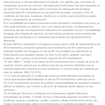
financeiro para a referida aplicação/contratação, isto significa que, com base na
composição atual da sua carteira, esta aplicação/contratação não está adequada ao
seu perfil. Em caso de dúvidas sobre o processo de adequação dos produtos
oferecidos pela XP Investimentos ao seu perfil de investidor, consulte o FAQ. As
condições de mercado, mudanças climáticas e o cenário macroeconômico podem
afetar o desempenho do investimento.
8) A rentabilidade de produtos financeiros pode apresentar variações e seu preço ou
valor pode aumentar ou diminuir num curto espaço de tempo. Os desempenhos
anteriores não são necessariamente indicativos de resultados futuros. A rentabilidade
divulgada não é líquida de impostos. As informações presentes neste material são
baseadas em simulações e os resultados reais poderão ser significativamente
diferentes.
9) Este relatório é destinado à circulação exclusiva para a rede de relacionamento da
XP Investimentos, incluindo assessores de investimentos da XP e clientes da XP,
podendo também ser divulgado no site da XP. Fica proibida sua reprodução ou
redistribuição para qualquer pessoa, no todo ou em parte, qualquer que seja o
propósito, sem o prévio consentimento expresso da XP Investimentos.
10) SAC. 0800 77 20202. A Ouvidoria da XP Investimentos tem a missão de servir de
canal de contato sempre que os clientes que não se sentirem satisfeitos com as
soluções dadas pela empresa aos seus problemas. O contato pode ser realizado por
meio do telefone: 0800 722 3710.
11) O custo da operação e a política de cobrança estão definidos nas tabelas de
custos operacionais disponibilizadas no site da XP Investimentos: www.xpi.com.br.
12) A XP Investimentos se exime de qualquer responsabilidade por quaisquer prejuízos,
diretos ou indiretos, que venham a decorrer da utilização deste relatório ou seu
conteúdo.
13) A Avaliação Técnica e a Avaliação de Fundamentos seguem diferentes
metodologias de análise. A Análise Técnica é executada seguindo conceitos como
tendência, suporte, resistência, candles, volumes, médias móveis entre outros. Já a
Análise Fundamentalista utiliza como informação os resultados divulgados pelas