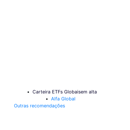
Carteira ETFs Globais
em alta
Alfa Global
Outras recomendações