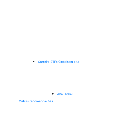
Carteira ETFs Globais
em alta
Alfa Global
Outras recomendações