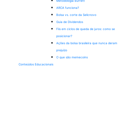
Metodologia Buffett
ARCA funciona?
Bolsa vs. corte da Selic
novo
Guia de Dividendos
Fiis em ciclos de queda de juros: como se
posicionar?
Ações da bolsa brasileira que nunca deram
prejuízo
O que são memecoins
Conteúdos Educacionais