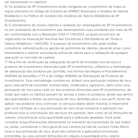
ser mencionado no relatório.
5) Os analistas da XP Investimentos estão obrigados ao cumprimento de todas as
regras previstas no Código de Conduta da APIMEC Brasil para o Analista de Valores
Mobiliários e na Política de Conduta dos Analistas de Valores Mobiliários da XP
Investimentos.
6) O atendimento de nossos clientes é realizado por empregados da XP Investimentos
ou por assessores de investimento que desempenham suas atividades por meio da XP,
em conformidade com a Resolução CVM nº 178/2023, os quais encontram-se
registrados na Associação Nacional das Corretoras e Distribuidoras de Títulos e
Valores Mobiliários – ANCORD. O assessor de investimento não pode realizar
consultoria, administração ou gestão de patrimônio de clientes, devendo atuar como
intermediário e solicitar autorização prévia do cliente para a realização de qualquer
operação no mercado de capitais.
7) Para fins de verificação da adequação do perfil do investidor aos serviços e
produtos de investimento oferecidos pela XP Investimentos, utilizamos a metodologia
de adequação dos produtos por portfólio, nos termos das Regras e Procedimentos
ANBIMA de Suitability nº 01 e do Código ANBIMA de Distribuição de Produtos de
Investimento. Essa metodologia consiste em atribuir uma pontuação máxima de risco
para cada perfil de investidor (conservador, moderado e agressivo), bem como uma
pontuação de risco para cada um dos produtos oferecidos pela XP Investimentos, de
modo que todos os clientes possam ter acesso a todos os produtos, desde que dentro
das quantidades e limites da pontuação de risco definidas para o seu perfil. Antes de
aplicar nos produtos e/ou contratar os serviços objeto deste material, é importante
que você verifique se a sua pontuação de risco atual comporta a aplicação nos
produtos e/ou a contratação dos serviços em questão, bem como se há limitações de
volume, concentração e/ou quantidade para a aplicação desejada. Você pode
consultar essas informações diretamente no momento da transmissão da sua ordem
ou, ainda, consultando o risco geral da sua carteira na tela de carteira (Visão Risco).
Caso a sua pontuação de risco atual não comporte a aplicação/contratação
pretendida, ou caso existam limitações em relação à quantidade e/ou volume