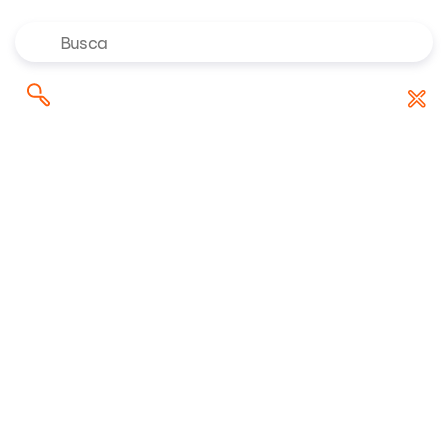
Onde investir no 2º semestre de
Pesquisar
Baixar Relatório
2026? Confira as indicações dos
por:
especialistas da Rico
Riconnect
/
Análises
/
CVM vs. Maxi Renda: o fim dos rendimentos mensais
em FIIs?
27/01/2022 10:23:20 • Atualizado em
09/02/2022 21:31:18
4 minuto(s) de leitura
CVM vs. Maxi