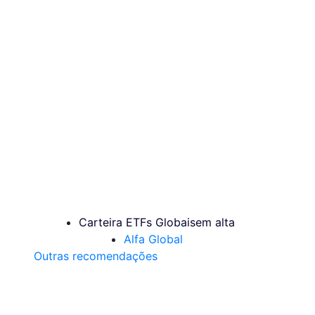
Carteira ETFs Globais
em alta
Alfa Global
Outras recomendações