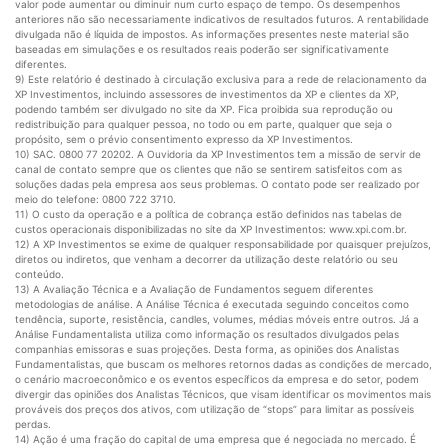
valor pode aumentar ou diminuir num curto espaço de tempo. Os desempenhos
anteriores não são necessariamente indicativos de resultados futuros. A rentabilidade
divulgada não é líquida de impostos. As informações presentes neste material são
baseadas em simulações e os resultados reais poderão ser significativamente
diferentes.
9) Este relatório é destinado à circulação exclusiva para a rede de relacionamento da
XP Investimentos, incluindo assessores de investimentos da XP e clientes da XP,
podendo também ser divulgado no site da XP. Fica proibida sua reprodução ou
redistribuição para qualquer pessoa, no todo ou em parte, qualquer que seja o
propósito, sem o prévio consentimento expresso da XP Investimentos.
10) SAC. 0800 77 20202. A Ouvidoria da XP Investimentos tem a missão de servir de
canal de contato sempre que os clientes que não se sentirem satisfeitos com as
soluções dadas pela empresa aos seus problemas. O contato pode ser realizado por
meio do telefone: 0800 722 3710.
11) O custo da operação e a política de cobrança estão definidos nas tabelas de
custos operacionais disponibilizadas no site da XP Investimentos: www.xpi.com.br.
12) A XP Investimentos se exime de qualquer responsabilidade por quaisquer prejuízos,
diretos ou indiretos, que venham a decorrer da utilização deste relatório ou seu
conteúdo.
13) A Avaliação Técnica e a Avaliação de Fundamentos seguem diferentes
metodologias de análise. A Análise Técnica é executada seguindo conceitos como
tendência, suporte, resistência, candles, volumes, médias móveis entre outros. Já a
Análise Fundamentalista utiliza como informação os resultados divulgados pelas
companhias emissoras e suas projeções. Desta forma, as opiniões dos Analistas
Fundamentalistas, que buscam os melhores retornos dadas as condições de mercado,
o cenário macroeconômico e os eventos específicos da empresa e do setor, podem
divergir das opiniões dos Analistas Técnicos, que visam identificar os movimentos mais
prováveis dos preços dos ativos, com utilização de “stops” para limitar as possíveis
perdas.
14) Ação é uma fração do capital de uma empresa que é negociada no mercado. É