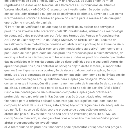
em conformidade com a Resolução CVM nº 178/2023, os quais encontram-se
registrados na Associação Nacional das Corretoras e Distribuidoras de Títulos e
Valores Mobiliários – ANCORD. O assessor de investimento não pode realizar
consultoria, administração ou gestão de patrimônio de clientes, devendo atuar como
intermediário e solicitar autorização prévia do cliente para a realização de qualquer
operação no mercado de capitais.
7) Para fins de verificação da adequação do perfil do investidor aos serviços e
produtos de investimento oferecidos pela XP Investimentos, utilizamos a metodologia
de adequação dos produtos por portfólio, nos termos das Regras e Procedimentos
ANBIMA de Suitability nº 01 e do Código ANBIMA de Distribuição de Produtos de
Investimento. Essa metodologia consiste em atribuir uma pontuação máxima de risco
para cada perfil de investidor (conservador, moderado e agressivo), bem como uma
pontuação de risco para cada um dos produtos oferecidos pela XP Investimentos, de
modo que todos os clientes possam ter acesso a todos os produtos, desde que dentro
das quantidades e limites da pontuação de risco definidas para o seu perfil. Antes de
aplicar nos produtos e/ou contratar os serviços objeto deste material, é importante
que você verifique se a sua pontuação de risco atual comporta a aplicação nos
produtos e/ou a contratação dos serviços em questão, bem como se há limitações de
volume, concentração e/ou quantidade para a aplicação desejada. Você pode
consultar essas informações diretamente no momento da transmissão da sua ordem
ou, ainda, consultando o risco geral da sua carteira na tela de carteira (Visão Risco).
Caso a sua pontuação de risco atual não comporte a aplicação/contratação
pretendida, ou caso existam limitações em relação à quantidade e/ou volume
financeiro para a referida aplicação/contratação, isto significa que, com base na
composição atual da sua carteira, esta aplicação/contratação não está adequada ao
seu perfil. Em caso de dúvidas sobre o processo de adequação dos produtos
oferecidos pela XP Investimentos ao seu perfil de investidor, consulte o FAQ. As
condições de mercado, mudanças climáticas e o cenário macroeconômico podem
afetar o desempenho do investimento.
8) A rentabilidade de produtos financeiros pode apresentar variações e seu preço ou