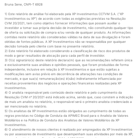
Bruna Sene, CNPI-T 6928
1) Este relatório de análise foi elaborado pela XP Investimentos CCTVM S.A. (“XP
Investimentos ou XP”) de acordo com todas as exigências previstas na Resolução
CVM 20/2021, tem como objetivo fornecer informações que possam auxiliar o
investidor a tomar sua própria decisão de investimento, não constituindo qualquer tipo
de oferta ou solicitação de compra e/ou venda de qualquer produto. As informações
contidas neste relatório são consideradas válidas na data de sua divulgação e foram
obtidas de fontes públicas. A XP Investimentos não se responsabiliza por qualquer
decisão tomada pelo cliente com base no presente relatório.
2) Este relatório foi elaborado considerando a classificação de risco dos produtos de
modo a gerar resultados de alocação para cada perfil de investidor.
3) O(s) signatário(s) deste relatório declara(m) que as recomendações refletem única
e exclusivamente suas análises e opiniões pessoais, que foram produzidas de forma
independente, inclusive em relação à XP Investimentos e que estão sujeitas a
modificações sem aviso prévio em decorrência de alterações nas condições de
mercado, e que sua(s) remuneração(es) é(são) indiretamente influenciada por
receitas provenientes dos negócios e operações financeiras realizadas pela XP
Investimentos.
4) O analista responsável pelo conteúdo deste relatório e pelo cumprimento da
Resolução CVM nº 20/2021 está indicado acima, sendo que, caso constem a indicação
de mais um analista no relatório, o responsável será o primeiro analista credenciado a
ser mencionado no relatório.
5) Os analistas da XP Investimentos estão obrigados ao cumprimento de todas as
regras previstas no Código de Conduta da APIMEC Brasil para o Analista de Valores
Mobiliários e na Política de Conduta dos Analistas de Valores Mobiliários da XP
Investimentos.
6) O atendimento de nossos clientes é realizado por empregados da XP Investimentos
ou por assessores de investimento que desempenham suas atividades por meio da XP,