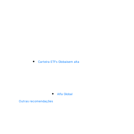
Carteira ETFs Globais
em alta
Alfa Global
Outras recomendações