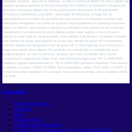
monetária, incluindo, mas não se limitando, ao Banco Central do Brasil. Os ativos digitais não
possuem qualquer garantia do Fundo Garantidor de Créditos e reclamações a respeito de
operações com ativos digitais não estão cobertas pelo Mecanismo de Ressarcimento
de Prejuízos administrado pela BSM – Supervisão de Mercados. A Xtage não se
responsabiliza por decisões de investimentos que venham a ser tomadas com base nas
informações divulgadas e se exime de qualquer responsabilidade por quaisquer prejuízos,
diretos ou indiretos, que venham a decorrer da utilização deste material ou seu conteúdo.
Investimentos nos mercados de ativos digitais, podem estar sujeitos a riscos de perda
superior ao valor total do capital investido. Este relatório é destinado à circulação exclusiva
para clientes da Xtage, sem prejuízo do acesso por clientes do grupo XP Investimentos,
podendo também ser divulgado no site do grupo XP. O cliente precisa abrir conta junto à
Xtage para operar ativos digitais. Fica proibida sua reprodução ou redistribuição para
qualquer pessoa, no todo ou em parte, qualquer que seja o propósito, sem o prévio
consentimento expresso da Xtage. Para mais informações ligue para +55 11 3003-5465
(capitais e regiões metropolitanas) ou +55 11 3003-5465 (demais localidades). Para clientes
no exterior o contato é 0800-771-5465. Para reclamações, utilize o SAC 0800-774-0402. E
se não ficar estiver satisfeito com a solução, favor entrar em contato com a Ouvidoria: 0800
722 3730.
Conteúdos
Recomendações
Análises
Blog
Onde Investir
Carteira de Dividendos
Carteira Recomendada de Fundos Imobiliários