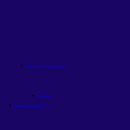
Carteira ETFs Globais
em alta
Alfa Global
Outras recomendações