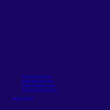
Planilha financeira pessoal
Planilha Tabela SAC x Price
Comprar ou alugar um carro?
Simulação de patrimônio futuro
Análises e Estudos