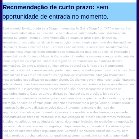
Recomendação de curto prazo:
sem
oportunidade de entrada no momento.
Este material foi elaborado pela Xtage Intermediação S.A. (“Xtage” ou “XP”) e tem caráter
meramente informativo, não constitui e nem deve ser interpretado como solicitação de
compra ou venda, oferta ou recomendação de qualquer ativo digital, financeiro,
investimento, sugestão de alocação ou adoção de estratégias por parte dos destinatários.
Os prazos, taxas e condições aqui contidas são meramente indicativas. As informações
contidas neste material foram consideradas razoáveis na data em que ele foi divulgado e
foram obtidas de fontes públicas. A Xtage não dá nenhuma segurança ou garantia, seja de
forma expressa ou implícita, sobre a integridade, confiabilidade ou exatidão dessas
informações. Os ativos, digitais ou financeiros, operações, fundos e/ou instrumentos
financeiros discutidos neste material podem não ser adequados para todos os clientes. Este
material não leva em consideração os objetivos de investimento, situação financeira ou
necessidades específicas de qualquer cliente. Os clientes devem obter orientação financeira
independente, com base em suas características pessoais, antes de tomar uma decisão de
investimento. Os desempenhos anteriores não são necessariamente indicativos de
resultados futuros. Caso os ativos, digitais ou financeiros, operações, fundos e/ou
instrumentos financeiros sejam expressos em uma moeda que não a do investidor, qualquer
alteração na taxa de câmbio pode impactar adversamente o preço, valor ou rentabilidade. A
negociação de ativos digitais envolve riscos inerentes, a exemplo de: risco de
segurança cibernética; risco quanto à possível irreversibilidade das transações em rede
descentralizada; riscos de mercado, inclusive variação de preços em diferentes mercados,
liquidez, volatilidade ou ausência de lastro; risco legal, inclusive de restrições a negociação
por ordem de autoridade ou por regulação superveniente, entre outros. Os ativos digitais
não são valores mobiliários regulados pela Comissão de Valores Mobiliários (CVM), nem
títulos emitidos ou chancelados por qualquer governo, autoridade central ou autoridade