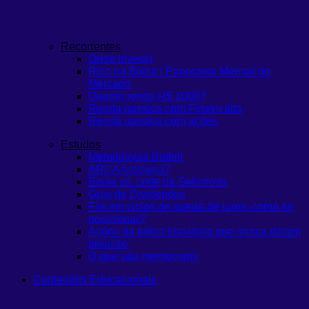
Recorrentes
Onde Investir
Rico na Bolsa | Panorama Mensal do
Mercado
Quanto rende R$ 1000?
Renda passiva com Fiis
em alta
Renda passiva com ações
Estudos
Metodologia Buffett
ARCA funciona?
Bolsa vs. corte da Selic
novo
Guia de Dividendos
Fiis em ciclos de queda de juros: como se
posicionar?
Ações da bolsa brasileira que nunca deram
prejuízo
O que são memecoins
Conteúdos Educacionais