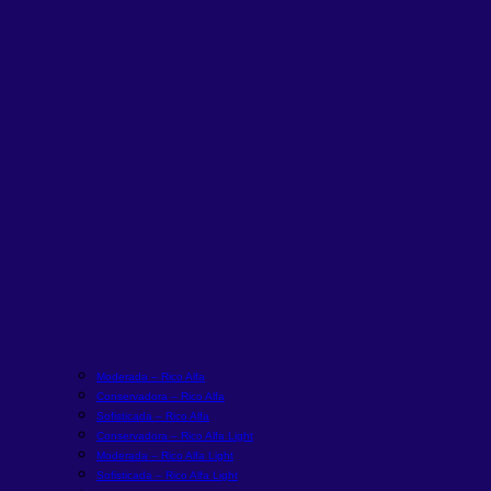
Moderada – Rico Alfa
Conservadora – Rico Alfa
Sofisticada – Rico Alfa
Conservadora – Rico Alfa Light
Moderada – Rico Alfa Light
Sofisticada – Rico Alfa Light