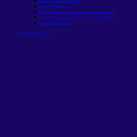
Bolsa vs. corte da Selic
novo
Guia de Dividendos
Fiis em ciclos de queda de juros: como se posicionar?
Ações da bolsa brasileira que nunca deram prejuízo
O que são memecoins
Conteúdos Educacionais