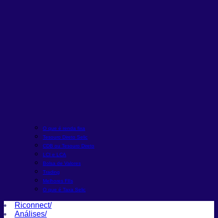
O que é renda fixa
Tesouro Direto Selic
CDB ou Tesouro Direto
LCI e LCA
Bolsa de Valores
Trading
Melhores FIIs
O que é Taxa Selic
Riconnect
/
Análises
/