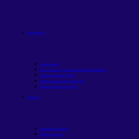
Recorrentes
Onde Investir
Rico na Bolsa | Panorama Mensal do Mercado
Quanto rende R$ 1000?
Renda passiva com Fiis
em alta
Renda passiva com ações
Estudos
Metodologia Buffett
ARCA funciona?