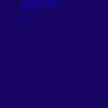
Carteira Recomendada FIIs
em alta
Carteira Recomendada Dividendos
em alta
Smart Ações 5+
Carteiras globais