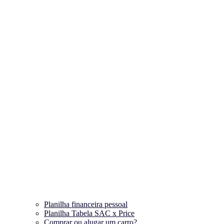
Planilha financeira pessoal
Planilha Tabela SAC x Price
Comprar ou alugar um carro?