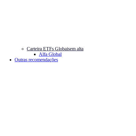
Carteira ETFs Globais
em alta
Alfa Global
Outras recomendações