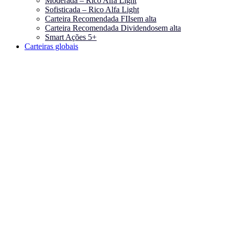
Moderada – Rico Alfa Light
Sofisticada – Rico Alfa Light
Carteira Recomendada FIIs
em alta
Carteira Recomendada Dividendos
em alta
Smart Ações 5+
Carteiras globais