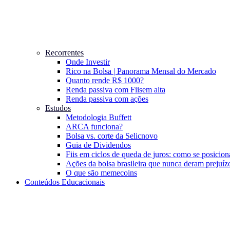
Recorrentes
Onde Investir
Rico na Bolsa | Panorama Mensal do Mercado
Quanto rende R$ 1000?
Renda passiva com Fiis
em alta
Renda passiva com ações
Estudos
Metodologia Buffett
ARCA funciona?
Bolsa vs. corte da Selic
novo
Guia de Dividendos
Fiis em ciclos de queda de juros: como se posicion
Ações da bolsa brasileira que nunca deram prejuíz
O que são memecoins
Conteúdos Educacionais