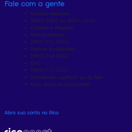
Fale com a gente
Nossos telefones
3003-5465 ou 4007-2465
Capitais e Regiões
Metropolitanas
0800 771 5465
Demais localidades
0800 774 0402
SAC
0800 771 0101
Deficientes auditivos ou de fala
Para todas as localidades
Abra sua conta na Rico