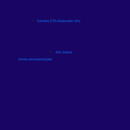
Carteira ETFs Globais
em alta
Alfa Global
Outras recomendações