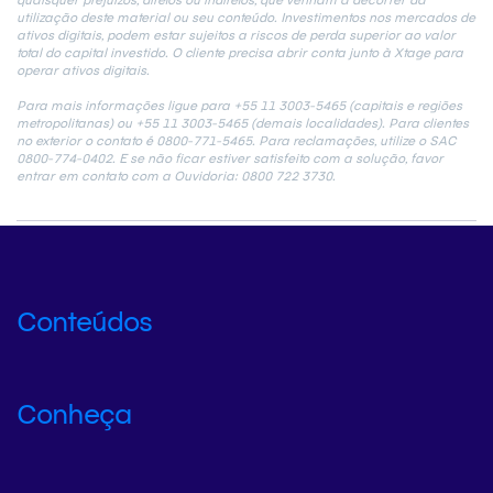
utilização deste material ou seu conteúdo. Investimentos nos mercados de
ativos digitais, podem estar sujeitos a riscos de perda superior ao valor
total do capital investido. O cliente precisa abrir conta junto à Xtage para
operar ativos digitais.
Para mais informações ligue para +55 11 3003-5465 (capitais e regiões
metropolitanas) ou +55 11 3003-5465 (demais localidades). Para clientes
no exterior o contato é 0800-771-5465. Para reclamações, utilize o SAC
0800-774-0402. E se não ficar estiver satisfeito com a solução, favor
entrar em contato com a Ouvidoria: 0800 722 3730.
Conteúdos
Conheça