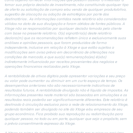
tomar sua própria decisão de investimento, não constituindo qualquer tipo
de oferta ou solicitação de compra e/ou venda de qualquer produto/ativo,
sugestão de alocação ou adoção de estratégias por parte dos
destinatários . As informações contidas neste relatório são consideradas
válidas na data de sua divulgação e foram obtidas de fontes públicas. A
Xtage não se responsabiliza por qualquer decisão tomada pelo cliente
com base no presente relatório. O(s) signatário(s) deste relatório
declara(m) que as recomendações refletem única e exclusivamente suas
análises e opiniões pessoais, que foram produzidas de forma
independente, inclusive em relação à Xtage e que estão sujeitas a
modificações sem aviso prévio em decorrência de alterações nas
condições de mercado, e que sua(s) remuneração(es) é(são)
indiretamente influenciada por receitas provenientes dos negócios e
operações financeiras realizadas pela Xtage.
A rentabilidade de ativos digitais pode apresentar variações e seu preço
ou valor pode aumentar ou diminuir em um curto espaço de tempo. Os
desempenhos anteriores não são necessariamente indicativos de
resultados futuros. A rentabilidade divulgada não é líquida de impostos. As
informações presentes neste material são baseadas em simulações e os
resultados reais poderão ser significativamente diferentes. Este relatório é
destinado à circulação exclusiva para a rede de relacionamento da Xtage,
podendo também ser divulgado no site da Xtage e/ou empresas de seu
grupo econômico. Fica proibida sua reprodução ou redistribuição para
qualquer pessoa, no todo ou em parte, qualquer que seja o propósito, sem
o prévio consentimento expresso da Xtage.
A Xtage se exime de qualquer responsabilidade por quaisquer prejuízos,