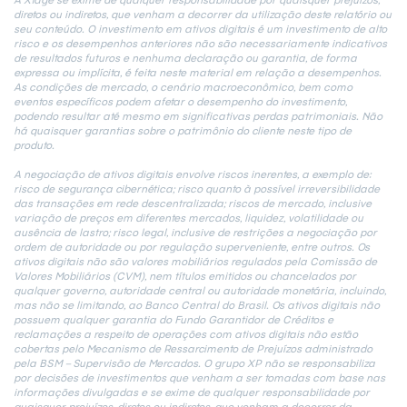
diretos ou indiretos, que venham a decorrer da utilização deste relatório ou
seu conteúdo. O investimento em ativos digitais é um investimento de alto
risco e os desempenhos anteriores não são necessariamente indicativos
de resultados futuros e nenhuma declaração ou garantia, de forma
expressa ou implícita, é feita neste material em relação a desempenhos.
As condições de mercado, o cenário macroeconômico, bem como
eventos específicos podem afetar o desempenho do investimento,
podendo resultar até mesmo em significativas perdas patrimoniais. Não
há quaisquer garantias sobre o patrimônio do cliente neste tipo de
produto.
A negociação de ativos digitais envolve riscos inerentes, a exemplo de:
risco de segurança cibernética; risco quanto à possível irreversibilidade
das transações em rede descentralizada; riscos de mercado, inclusive
variação de preços em diferentes mercados, liquidez, volatilidade ou
ausência de lastro; risco legal, inclusive de restrições a negociação por
ordem de autoridade ou por regulação superveniente, entre outros. Os
ativos digitais não são valores mobiliários regulados pela Comissão de
Valores Mobiliários (CVM), nem títulos emitidos ou chancelados por
qualquer governo, autoridade central ou autoridade monetária, incluindo,
mas não se limitando, ao Banco Central do Brasil. Os ativos digitais não
possuem qualquer garantia do Fundo Garantidor de Créditos e
reclamações a respeito de operações com ativos digitais não estão
cobertas pelo Mecanismo de Ressarcimento de Prejuízos administrado
pela BSM – Supervisão de Mercados. O grupo XP não se responsabiliza
por decisões de investimentos que venham a ser tomadas com base nas
informações divulgadas e se exime de qualquer responsabilidade por
quaisquer prejuízos, diretos ou indiretos, que venham a decorrer da