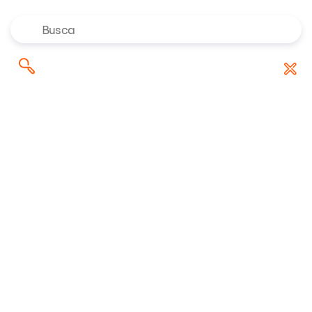
Onde investir em agosto de
Pesquisar
Baixar Relatório
2026? Confira as indicações dos
por:
especialistas da Rico
Riconnect
/
Análises
/
Criptoativos | Atualização Mensal da Carteira –
Outubro
03/10/2023 19:36:32 • Atualizado em 04/10/2023 18:44:38
3 minuto(s) de leitura
Criptoativos |
Atualização Mensal da