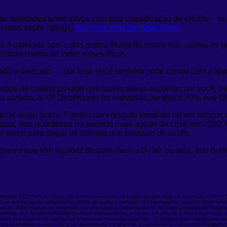
ortunidades entre ativos com boa classificação de crédito – ou 
er mais sobre ratings,
leia esse post do nosso blog.
a é parecido com o dos outros títulos de renda fixa: confira 
lidade dentro de todos esses filtros.
do e delicado — por isso, você também pode contar com a ajuda
os de crédito privado que fazem essas escolhas por você, incl
a carteira, o XP Debêntures Incentivadas, rendeu 6,99% nos 12
isão de longo prazo. Fundos com resgate imediato ou em poucos
pressa. Isso aconteceu no período mais agudo da crise em 2020
r preço para pagar os cotistas que estavam de saída.
aqueles que têm liquidez de pelo menos D+30, ou seja, que demor
stimentos CCTVM S.A. (“Rico”) de acordo com todas as exigências previstas na Instrução CVM nº 
rta ou solicitação de compra e/ou venda de qualquer produto. As informações contidas neste relat
rio. Este relatório foi elaborado considerando a classificação de risco dos produtos de modo a ge
ssoais, que foram produzidas de forma independente, inclusive em relação à Rico e que estão s
entes dos negócios e operações financeiras realizadas pela Rico. O analista responsável pelo c
primeiro analista credenciado a ser mencionado no relatório. Os analistas da Rico estão obriga