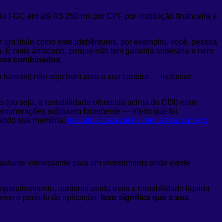
lo FGC em até R$ 250 mil por CPF por instituição financeira e
ar um título como este (debêntures, por exemplo), você, pessoa
. É mais arriscado, porque não tem garantia soberana e nem
uros combinados.
ra bancos) não seja bom para a sua carteira — inclusive,
 (ou seja, a rentabilidade oferecida acima do CDI) eram
emunerações subissem fortemente — efeito que foi
scando sua memória:
quando a taxa cai na renda fixa, o preço
astante interessante para um investimento onde existe
mparativamente, aumenta ainda mais a rentabilidade líquida
orme o período de aplicação.
Isso significa que a sua