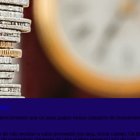
va-se
mencionamos que os juros pagos nessa categoria de investime
de não receber o valor prometido (ou seja, tomar calote). Os tí
alta de pagamento depende de uma quebra generalizada do país.