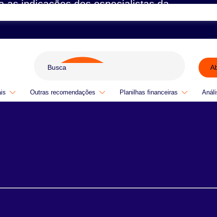
a as indicações dos especialistas da
A
ais
Outras recomendações
Planilhas financeiras
Análi