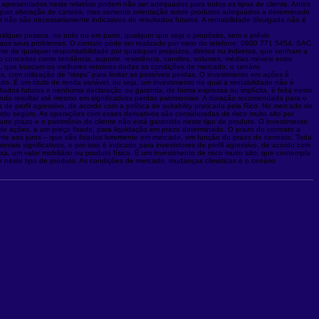
s apresentados neste relatório podem não ser adequados para todos os tipos de cliente. Antes
qualquer alteração de carteira, mas somente orientação sobre produtos adequados a determinado
 não são necessariamente indicativos de resultados futuros. A rentabilidade divulgada não é
qualquer pessoa, no todo ou em parte, qualquer que seja o propósito, sem o prévio
a aos seus problemas. O contato pode ser realizado por meio do telefone: 0800 771 5454. SAC.
ime de qualquer responsabilidade por quaisquer prejuízos, diretos ou indiretos, que venham a
o conceitos como tendência, suporte, resistência, candles, volumes, médias móveis entre
as, que buscam os melhores retornos dadas as condições de mercado, o cenário
 com utilização de “stops” para limitar as possíveis perdas. O investimento em ações é
o. É um título de renda variável, ou seja, um investimento no qual a rentabilidade não é
ados futuros e nenhuma declaração ou garantia, de forma expressa ou implícita, é feita neste
o resultar até mesmo em significativas perdas patrimoniais. A duração recomendada para o
e perfil agressivo, de acordo com a política de suitability praticada pela Rico. No mercado de
o seguro. As operações com esses derivativos são consideradas de risco muito alto por
rto prazo e o patrimônio do cliente não está garantido neste tipo de produto. O investimento
 de ações, a um preço fixado, para liquidação em prazo determinado. O prazo do contrato a
nte aos juros – que são fixados livremente em mercado, em função do prazo do contrato. Toda
s significativos, e por isso é indicado para investidores de perfil agressivo, de acordo com
a, um valor mobiliário ou produto físico. É um investimento de risco muito alto, que contempla
do neste tipo de produto. As condições de mercado, mudanças climáticas e o cenário