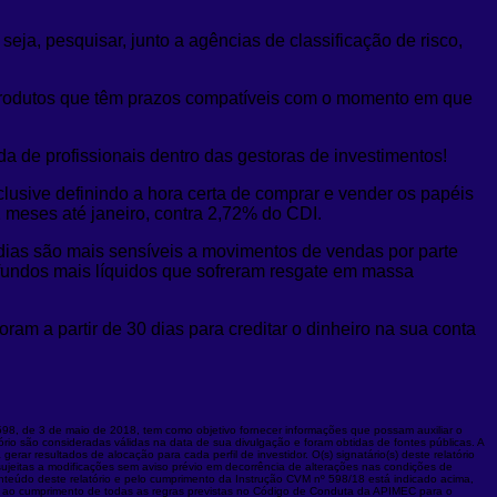
seja, pesquisar, junto a agências de classificação de risco,
os produtos que têm prazos compatíveis com o momento em que
 de profissionais dentro das gestoras de investimentos!
usive definindo a hora certa de comprar e vender os papéis
 meses até janeiro, contra 2,72% do CDI.
 dias são mais sensíveis a movimentos de vendas por parte
: fundos mais líquidos que sofreram resgate em massa
am a partir de 30 dias para creditar o dinheiro na sua conta
598, de 3 de maio de 2018, tem como objetivo fornecer informações que possam auxiliar o
ório são consideradas válidas na data de sua divulgação e foram obtidas de fontes públicas. A
rar resultados de alocação para cada perfil de investidor. O(s) signatário(s) deste relatório
ujeitas a modificações sem aviso prévio em decorrência de alterações nas condições de
onteúdo deste relatório e pelo cumprimento da Instrução CVM nº 598/18 está indicado acima,
dos ao cumprimento de todas as regras previstas no Código de Conduta da APIMEC para o