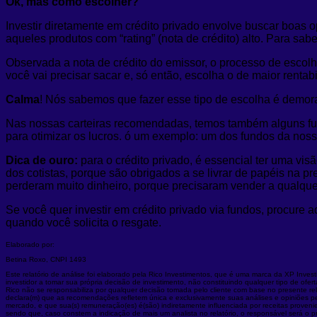
Ok, mas como escolher?
Investir diretamente em crédito privado envolve buscar boas op
aqueles produtos com “rating” (nota de crédito) alto. Para sab
Observada a nota de crédito do emissor, o processo de escolh
você vai precisar sacar e, só então, escolha o de maior rentabi
Calma
! Nós sabemos que fazer esse tipo de escolha é demora
Nas nossas carteiras recomendadas, temos também alguns fund
para otimizar os lucros. ó um exemplo: um dos fundos da noss
Dica de ouro:
para o crédito privado, é essencial ter uma v
dos cotistas, porque são obrigados a se livrar de papéis na 
perderam muito dinheiro, porque precisaram vender a qualque
Se você quer investir em crédito privado via fundos, procure 
quando você solicita o resgate.
Elaborado por:
Betina Roxo, CNPI 1493
Este relatório de análise foi elaborado pela Rico Investimentos, que é uma marca da XP Inve
investidor a tomar sua própria decisão de investimento, não constituindo qualquer tipo de ofe
Rico não se responsabiliza por qualquer decisão tomada pelo cliente com base no presente relató
declara(m) que as recomendações refletem única e exclusivamente suas análises e opiniões pe
mercado, e que sua(s) remuneração(es) é(são) indiretamente influenciada por receitas proveni
sendo que, caso constem a indicação de mais um analista no relatório, o responsável será o 