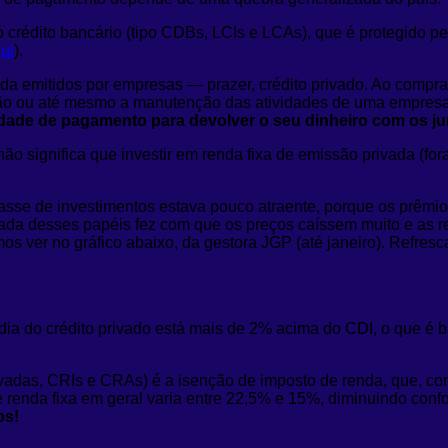
 crédito bancário (tipo CDBs, LCIs e LCAs), que é protegido pe
ui
).
vida emitidos por empresas — prazer, crédito privado. Ao compr
nsão ou até mesmo a manutenção das atividades de uma empresa
dade de pagamento para devolver o seu dinheiro com os j
r não significa que investir em renda fixa de emissão privada (fo
sse de investimentos estava pouco atraente, porque os prêmios
ada desses papéis fez com que os preços caíssem muito e as r
s ver no gráfico abaixo, da gestora JGP (até janeiro). Refre
dia do crédito privado está mais de 2% acima do CDI, o que é b
vadas, CRIs e CRAs) é a isenção de imposto de renda, que, co
 renda fixa em geral varia entre 22,5% e 15%, diminuindo conf
os!