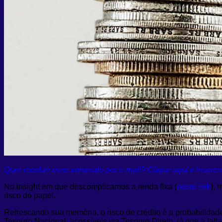
Quer receber esse conteúdo por e-mail? Clique aqui e inscre
No insight em que descomplicamos a renda fixa (
neste link
), 
risco do papel.
Refrescando sua memória, o risco de crédito é a probabilidade 
Tesouro Nacional, acessíveis via Tesouro Direto, já que a f