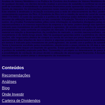
Analista de Valores Mobiliários e na Política de Conduta dos Analistas de Valores Mobiliário
de qualquer decisão, os clientes deverão realizar o processo de suitability e confirmar se os
perfil de investidor. A rentabilidade de produtos financeiros pode apresentar variações e se
líquida de impostos. As informações presentes neste material são baseadas em simulações e os 
Este relatório é destinado à circulação exclusiva para a rede de relacionamento da Rico, pode
consentimento expresso da Rico. A Ouvidoria da Rico tem a missão de servir de canal de cont
0800 774 0402. O custo da operação e a política de cobrança estão definidos nas tabelas de cu
decorrer da utilização deste relatório ou seu conteúdo. A Avaliação Técnica e a Avaliação de
outros. Já a Análise Fundamentalista utiliza como informação os resultados divulgados pelas
macroeconômico e os eventos específicos da empresa e do setor, podem divergir das opiniões do
indicado para investidores de perfil moderado e agressivo, de acordo com a política de suitab
preestabelecida, varia conforme as cotações de mercado. O investimento em ações é um invest
material em relação a desempenhos. As condições de mercado, o cenário macroeconômico, os 
investimento é de médio-longo prazo. Não há quaisquer garantias sobre o patrimônio do cliente
opções, são negociados direitos de compra ou venda de um bem por preço fixado em data futu
apresentarem altas relações de risco e retorno e algumas posições apresentarem a possibilidad
em termos é indicado para investidores de perfil agressivo, de acordo com a política de suit
Termo é livremente escolhido pelos investidores, obedecendo o prazo mínimo de 16 dias e má
transação a termo requer um depósito de garantia. Essas garantias são prestadas em duas form
a política de suitability praticada pela Rico. Commodity é um objeto ou determinante de preço 
a possibilidade de oscilação de preço devido à utilização de alavancagem financeira. A duraç
macroeconômico podem afetar o desempenho do investimento
Conteúdos
Recomendações
Análises
Blog
Onde Investir
Carteira de Dividendos