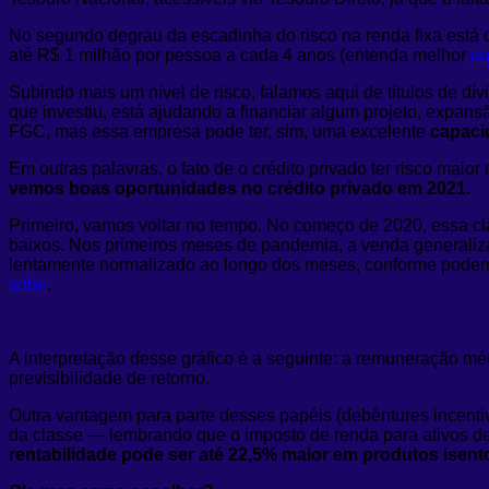
No segundo degrau da escadinha do risco na renda fixa está o
até R$ 1 milhão por pessoa a cada 4 anos (entenda melhor
aq
Subindo mais um nível de risco, falamos aqui de títulos de dí
que investiu, está ajudando a financiar algum projeto, expa
FGC, mas essa empresa pode ter, sim, uma excelente
capaci
Em outras palavras, o fato de o crédito privado ter risco maio
vemos boas oportunidades no crédito privado em 2021.
Primeiro, vamos voltar no tempo. No começo de 2020, essa cla
baixos. Nos primeiros meses de pandemia, a venda generaliz
lentamente normalizado ao longo dos meses, conforme podemo
sobe
.
A interpretação desse gráfico é a seguinte: a remuneração mé
previsibilidade de retorno.
Outra vantagem para parte desses papéis (debêntures incenti
da classe — lembrando que o imposto de renda para ativos de
rentabilidade pode ser até 22,5% maior em produtos isent