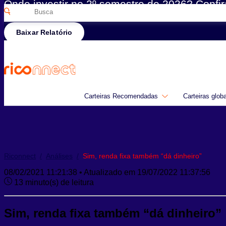
Onde investir no 2º semestre de 2026? Confir
Pesquisar
Rico
por:
Baixar Relatório
Carteiras Recomendadas
Carteiras glob
Riconnect
/
Análises
/
Sim, renda fixa também “dá dinheiro”
08/02/2021 11:21:38 • Atualizado em 19/07/2022 11:37:56
13 minuto(s) de leitura
Sim, renda fixa também “dá dinheiro”