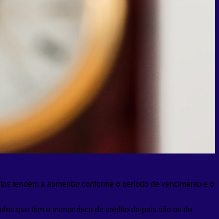
ntos tendem a aumentar conforme o período de vencimento e o
tulos que têm o menor risco de crédito do país são os do