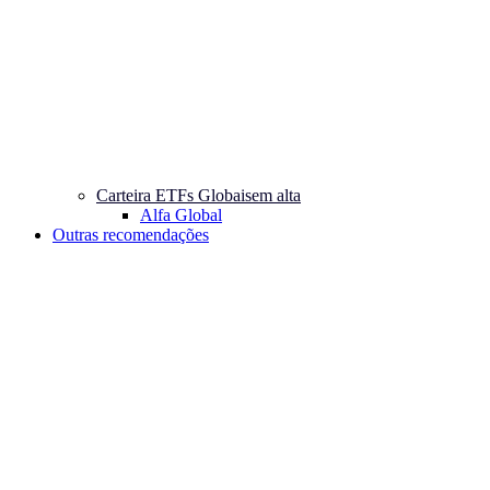
Carteira ETFs Globais
em alta
Alfa Global
Outras recomendações