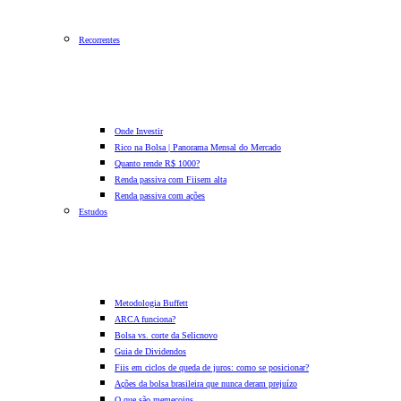
Recorrentes
Onde Investir
Rico na Bolsa | Panorama Mensal do Mercado
Quanto rende R$ 1000?
Renda passiva com Fiis
em alta
Renda passiva com ações
Estudos
Metodologia Buffett
ARCA funciona?
Bolsa vs. corte da Selic
novo
Guia de Dividendos
Fiis em ciclos de queda de juros: como se posicionar?
Ações da bolsa brasileira que nunca deram prejuízo
O que são memecoins