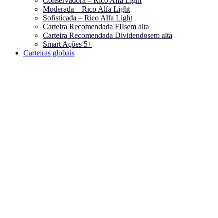
Conservadora – Rico Alfa Light
Moderada – Rico Alfa Light
Sofisticada – Rico Alfa Light
Carteira Recomendada FIIs
em alta
Carteira Recomendada Dividendos
em alta
Smart Ações 5+
Carteiras globais