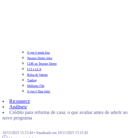
O que é renda fixa
Tesouro Direto Selic
CDB ou Tesouro Direto
LCI e LCA
Bolsa de Valores
Trading
Melhores FIIs
O que é Taxa Selic
Riconnect
/
Análises
/
Crédito para reforma de casa: o que avaliar antes de aderir ao
novo programa
10/11/2025 15:15:44 • Atualizado em 10/11/2025 15:15:45