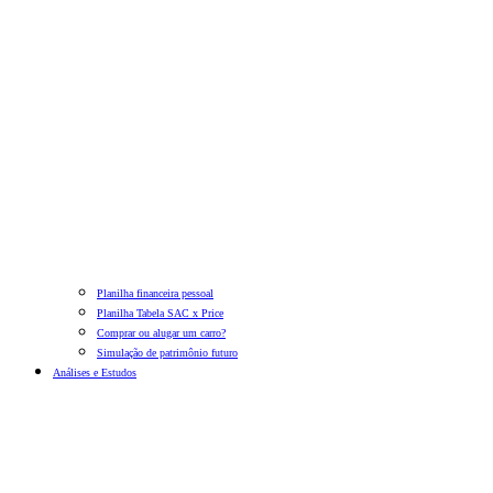
Planilha financeira pessoal
Planilha Tabela SAC x Price
Comprar ou alugar um carro?
Simulação de patrimônio futuro
Análises e Estudos