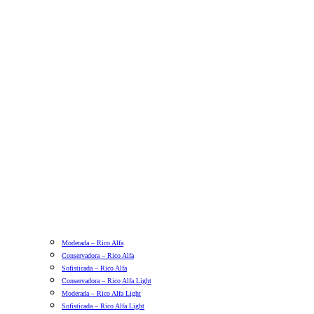
Moderada – Rico Alfa
Conservadora – Rico Alfa
Sofisticada – Rico Alfa
Conservadora – Rico Alfa Light
Moderada – Rico Alfa Light
Sofisticada – Rico Alfa Light