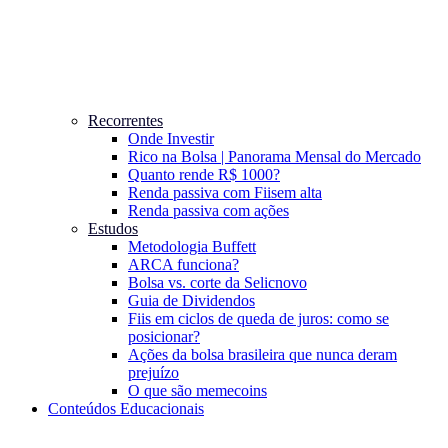
Recorrentes
Onde Investir
Rico na Bolsa | Panorama Mensal do Mercado
Quanto rende R$ 1000?
Renda passiva com Fiis
em alta
Renda passiva com ações
Estudos
Metodologia Buffett
ARCA funciona?
Bolsa vs. corte da Selic
novo
Guia de Dividendos
Fiis em ciclos de queda de juros: como se
posicionar?
Ações da bolsa brasileira que nunca deram
prejuízo
O que são memecoins
Conteúdos Educacionais