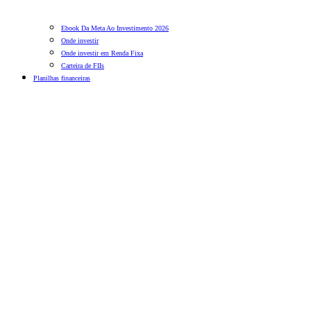
Ebook Da Meta Ao Investimento 2026
Onde investir
Onde investir em Renda Fixa
Carteira de FIIs
Planilhas financeiras