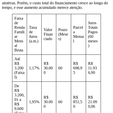
atrativas. Porém, o custo total do financiamento cresce ao longo do
tempo, e esse aumento acumulado merece atenção.
Faixa
de
Juros
Renda
Taxa
Parcel
Totais
Valor
Prazo
Famili
de
a
Pagos
Finan
(Mese
ar
Juros
Mensa
(60
ciado
s)
Mens
(a.m.)
l
meses
al
)
Bruta
Até
R$
R$
R$
R$
3.200
1,17%
30.00
60
698,9
11.93
(Faixa
0
5
6,90
I)
De
R$
3.200,
R$
R$
R$
01 a
1,95%
30.00
60
851,5
21.09
R$
0
0
0,06
9.600