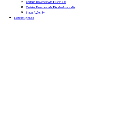
Carteira Recomendada FIIs
em alta
Carteira Recomendada Dividendos
em alta
Smart Ações 5+
Carteiras globais