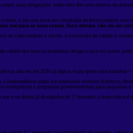
prir suas obrigações, então eles têm uma reserva de dinheir
 o lucro, e por isso deve ser construída de forma certeira: nem
azer mal para as suas costas. Duro demais, não vai ser conf
isco de cada contrato e cliente, a concessão de crédito é con
de crédito dos bancos brasileiros atingiu o pico em junho, jus
lência alta em em 2020 (a lógica: muita gente sem trabalhar =
e a inadimplência estão em patamares mínimos históricos, devi
ílio emergencial e programas governamentais para pequenas e
 ano e os dados já divulgados do 1º trimestre, a expectativa 
 de crédito PJ, enquanto a inadimplência de grandes, média