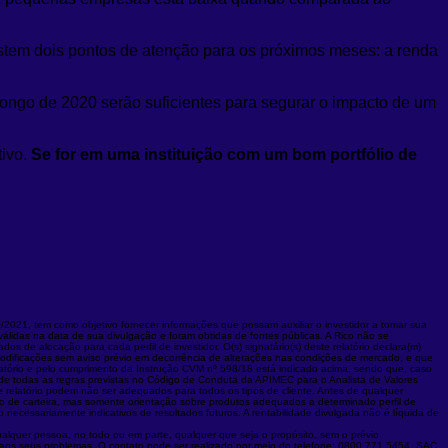
istem dois pontos de atenção para os próximos meses: a renda
longo de 2020 serão suficientes para segurar o impacto de um
tivo.
Se for em uma instituição com um bom portfólio de
2021, tem como objetivo fornecer informações que possam auxiliar o investidor a tomar sua
válidas na data de sua divulgação e foram obtidas de fontes públicas. A Rico não se
os de alocação para cada perfil de investidor. O(s) signatário(s) deste relatório declara(m)
modificações sem aviso prévio em decorrência de alterações nas condições de mercado, e que
elatório e pelo cumprimento da Instrução CVM nº 598/18 está indicado acima, sendo que, caso
o de todas as regras previstas no Código de Conduta da APIMEC para o Analista de Valores
e relatório podem não ser adequados para todos os tipos de cliente. Antes de qualquer
ração de carteira, mas somente orientação sobre produtos adequados a determinado perfil de
necessariamente indicativos de resultados futuros. A rentabilidade divulgada não é líquida de
qualquer pessoa, no todo ou em parte, qualquer que seja o propósito, sem o prévio
a aos seus problemas. O contato pode ser realizado por meio do telefone: 0800 771 5454. SAC.