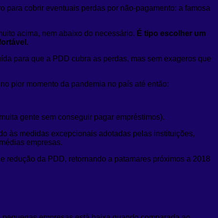
o para cobrir eventuais perdas por não-pagamento: a famosa
 muito acima, nem abaixo do necessário.
É tipo escolher um
ortável.
struída para que a PDD cubra as perdas, mas sem exageros que
to no pior momento da pandemia no país até então:
 muita gente sem conseguir pagar empréstimos).
do às medidas excepcionais adotadas pelas instituições,
 médias empresas.
é de redução da PDD, retornando a patamares próximos a 2018
s e pequenas empresas está baixa quando comparada ao