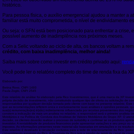
histórico.
Para pessoa física, o auxílio emergencial ajudou a manter a 
familiar está muito comprometida, o nível de endividamento est
Ou seja: o SFN está bem posicionado para enfrentar a crise, 
possível aumento de inadimplência nos próximos meses.
Com a Selic voltando ao ciclo de alta, os bancos voltam a remu
crédito, com baixa inadimplência, melhor ainda!
Saiba mais sobre como investir em crédito privado aqui:
renda
Você pode ler o relatório completo do time de renda fixa da X
Elaborado por:
Betina Roxo, CNPI 1493
Paula Zogbi, CNPI 2545
Este relatório de análise foi elaborado pela Rico Investimentos, que é uma marca da XP Inve
própria decisão de investimento, não constituindo qualquer tipo de oferta ou solicitação de c
responsabiliza por qualquer decisão tomada pelo cliente com base no presente relatório. Este re
que as recomendações refletem única e exclusivamente suas análises e opiniões pessoais, qu
sua(s) remuneração(es) é(são) indiretamente influenciada por receitas provenientes dos negóc
constem a indicação de mais um analista no relatório, o responsável será o primeiro analista
Mobiliários e na Política de Conduta dos Analistas de Valores Mobiliários do Grupo XP. O ate
decisão, os clientes deverão realizar o processo de suitability e confirmar se os produtos apr
investidor. A rentabilidade de produtos financeiros pode apresentar variações e seu preço ou
impostos. As informações presentes neste material são baseadas em simulações e os resultados
Este relatório é destinado à circulação exclusiva para a rede de relacionamento da Rico, pode
consentimento expresso da Rico. A Ouvidoria da Rico tem a missão de servir de canal de cont