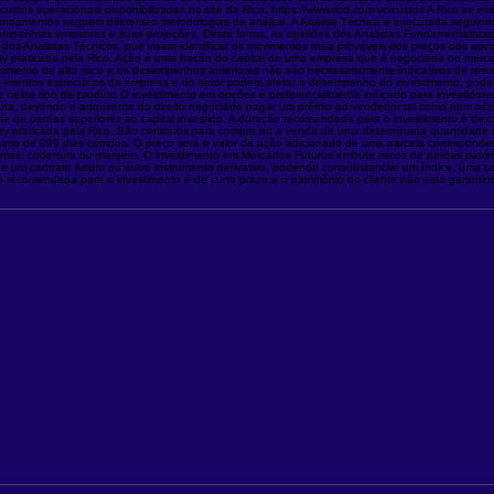
stos operacionais disponibilizadas no site da Rico: https://www.rico.com.vc/custos A Rico se ex
 Fundamentos seguem diferentes metodologias de análise. A Análise Técnica é executada seguind
 companhias emissoras e suas projeções. Desta forma, as opiniões dos Analistas Fundamentalist
s Analistas Técnicos, que visam identificar os movimentos mais prováveis dos preços dos ativos,
ility praticada pela Rico. Ação é uma fração do capital de uma empresa que é negociada no mercad
imento de alto risco e os desempenhos anteriores não são necessariamente indicativos de result
eventos específicos da empresa e do setor podem afetar o desempenho do investimento, podend
 neste tipo de produto O investimento em opções é preferencialmente indicado para investidores d
ra, devendo o adquirente do direito negociado pagar um prêmio ao vendedor tal como num acord
e de perdas superiores ao capital investido. A duração recomendada para o investimento é de cu
ability praticada pela Rico. São contratos para compra ou a venda de uma determinada quantidade
ximo de 999 dias corridos. O preço será o valor da ação adicionado de uma parcela corresponde
as: cobertura ou margem. O investimento em Mercados Futuros embute riscos de perdas patrimoniai
de um contrato futuro ou outro instrumento derivativo, podendo consubstanciar um índice, uma tax
ão recomendada para o investimento é de curto prazo e o patrimônio do cliente não está garanti