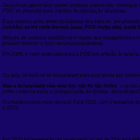
Os bancos sabem que muitas pessoas podem não conseguir cum
PDD, ou provisão para créditos de liquidação duvidosa.
Essa reserva entra direto no balanço dos bancos, penalizando
colchão: se for mole demais (aqui, PDD muito alta), pode f
Através de modelos estatísticos e regras que estabelecem o r
possam diminuir o lucro desnecessariamente.
Em 2020, o valor reservado para a PDD em relação à carteira 
Ou seja, os bancos se prepararam para uma perda por inadimp
Mas a tempestade não veio (ou não foi tão forte):
o atraso 
como carência maior e renegociação de dívidas, além do aux
O colchão estava mole demais. Para 2021, com o
guidance
do
e 2019.
Em 2020 foi observado um incremento acima de 25% no saldo