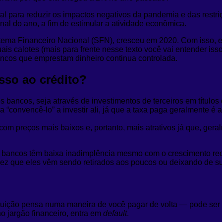
para reduzir os impactos negativos da pandemia e das restriçõe
al do ano, a fim de estimular a atividade econômica.
stema Financeiro Nacional (SFN), cresceu em 2020. Com isso, e
is calotes (mais para frente nesse texto você vai entender is
ancos que emprestam dinheiro continua controlada.
esso ao crédito?
s bancos, seja através de investimentos de terceiros em título
“convencê-lo” a investir ali, já que a taxa paga geralmente é a
com preços mais baixos e, portanto, mais atrativos já que, gera
des bancos têm baixa inadimplência mesmo com o crescimento r
z que eles vêm sendo retirados aos poucos ou deixando de surt
ituição pensa numa maneira de você pagar de volta — pode ser
o jargão financeiro, entra em
default
.