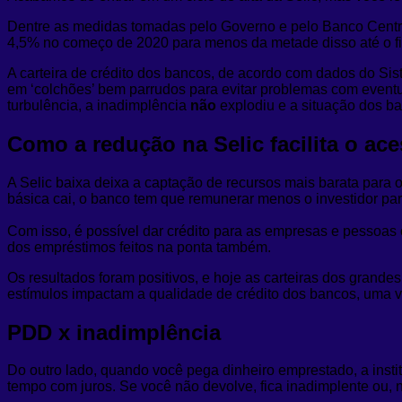
Dentre as medidas tomadas pelo Governo e pelo Banco Central 
4,5% no começo de 2020 para menos da metade disso até o fin
A carteira de crédito dos bancos, de acordo com dados do Si
em ‘colchões’ bem parrudos para evitar problemas com eventua
turbulência, a inadimplência
não
explodiu e a situação dos b
Como a redução na Selic facilita o ac
A Selic baixa deixa a captação de recursos mais barata para o
básica cai, o banco tem que remunerar menos o investidor para 
Com isso, é possível dar crédito para as empresas e pessoas 
dos empréstimos feitos na ponta também.
Os resultados foram positivos, e hoje as carteiras dos gran
estímulos impactam a qualidade de crédito dos bancos, uma ve
PDD x inadimplência
Do outro lado, quando você pega dinheiro emprestado, a inst
tempo com juros. Se você não devolve, fica inadimplente ou, n