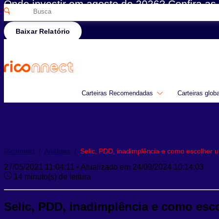
Onde investir em agosto de 2026? Confira as 
Pesquisar
Rico
por:
Baixar Relatório
Carteiras Recomendadas
Carteiras glob
Riconnect
/
Análises
/
Selic, PDD, inadimplência e como escolher 
27/05/2021 11:04:11 • Atualizado em 24/09/2024 10:14:03
14 minuto(s) de leitura
Selic, PDD, inadimplência e como esc