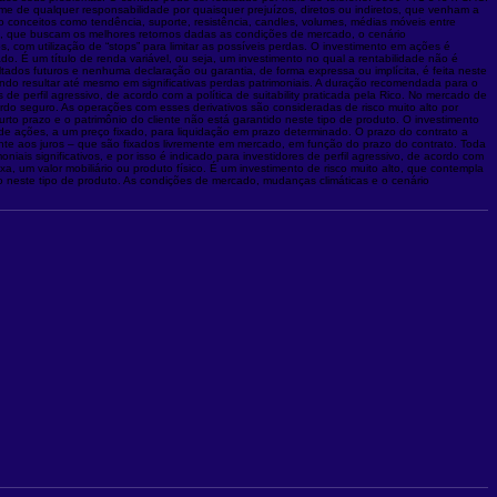
ime de qualquer responsabilidade por quaisquer prejuízos, diretos ou indiretos, que venham a
o conceitos como tendência, suporte, resistência, candles, volumes, médias móveis entre
as, que buscam os melhores retornos dadas as condições de mercado, o cenário
 com utilização de “stops” para limitar as possíveis perdas. O investimento em ações é
o. É um título de renda variável, ou seja, um investimento no qual a rentabilidade não é
ados futuros e nenhuma declaração ou garantia, de forma expressa ou implícita, é feita neste
o resultar até mesmo em significativas perdas patrimoniais. A duração recomendada para o
e perfil agressivo, de acordo com a política de suitability praticada pela Rico. No mercado de
o seguro. As operações com esses derivativos são consideradas de risco muito alto por
rto prazo e o patrimônio do cliente não está garantido neste tipo de produto. O investimento
 de ações, a um preço fixado, para liquidação em prazo determinado. O prazo do contrato a
nte aos juros – que são fixados livremente em mercado, em função do prazo do contrato. Toda
s significativos, e por isso é indicado para investidores de perfil agressivo, de acordo com
a, um valor mobiliário ou produto físico. É um investimento de risco muito alto, que contempla
do neste tipo de produto. As condições de mercado, mudanças climáticas e o cenário