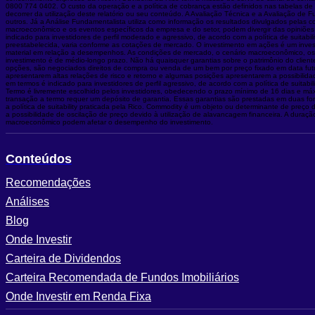
0800 774 0402. O custo da operação e a política de cobrança estão definidos nas tabelas de cu
decorrer da utilização deste relatório ou seu conteúdo. A Avaliação Técnica e a Avaliação de
outros. Já a Análise Fundamentalista utiliza como informação os resultados divulgados pelas
macroeconômico e os eventos específicos da empresa e do setor, podem divergir das opiniões do
indicado para investidores de perfil moderado e agressivo, de acordo com a política de suitab
preestabelecida, varia conforme as cotações de mercado. O investimento em ações é um invest
material em relação a desempenhos. As condições de mercado, o cenário macroeconômico, os 
investimento é de médio-longo prazo. Não há quaisquer garantias sobre o patrimônio do cliente
opções, são negociados direitos de compra ou venda de um bem por preço fixado em data futu
apresentarem altas relações de risco e retorno e algumas posições apresentarem a possibilidad
em termos é indicado para investidores de perfil agressivo, de acordo com a política de suit
Termo é livremente escolhido pelos investidores, obedecendo o prazo mínimo de 16 dias e má
transação a termo requer um depósito de garantia. Essas garantias são prestadas em duas form
a política de suitability praticada pela Rico. Commodity é um objeto ou determinante de preço 
a possibilidade de oscilação de preço devido à utilização de alavancagem financeira. A duraç
macroeconômico podem afetar o desempenho do investimento.
Conteúdos
Recomendações
Análises
Blog
Onde Investir
Carteira de Dividendos
Carteira Recomendada de Fundos Imobiliários
Onde Investir em Renda Fixa