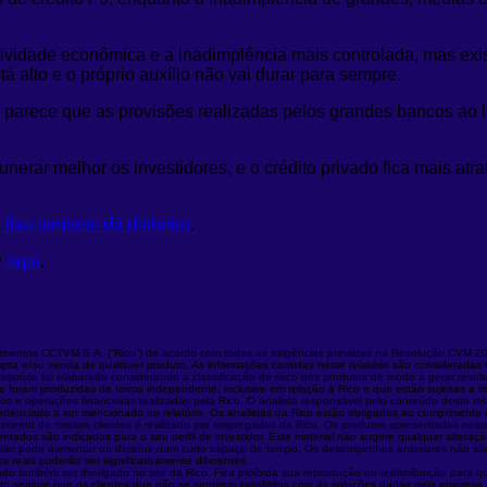
atividade econômica e a inadimplência mais controlada, mas ex
á alto e o próprio auxílio não vai durar para sempre.
e parece que as provisões realizadas pelos grandes bancos ao 
nerar melhor os investidores, e o crédito privado fica mais atra
 fixa também dá dinheiro
.
P
aqui
.
stimentos CCTVM S.A. (“Rico”) de acordo com todas as exigências previstas na Resolução CVM 20/
ompra e/ou venda de qualquer produto. As informações contidas neste relatório são consideradas 
latório foi elaborado considerando a classificação de risco dos produtos de modo a gerar resultad
e foram produzidas de forma independente, inclusive em relação à Rico e que estão sujeitas a 
ios e operações financeiras realizadas pela Rico. O analista responsável pelo conteúdo deste r
 credenciado a ser mencionado no relatório. Os analistas da Rico estão obrigados ao cumpriment
ndimento de nossos clientes é realizado por empregados da Rico. Os produtos apresentados nest
esentados são indicados para o seu perfil de investidor. Este material não sugere qualquer alte
 valor pode aumentar ou diminuir num curto espaço de tempo. Os desempenhos anteriores não são 
 reais poderão ser significativamente diferentes.
ndo também ser divulgado no site da Rico. Fica proibida sua reprodução ou redistribuição para 
ato sempre que os clientes que não se sentirem satisfeitos com as soluções dadas pela empres