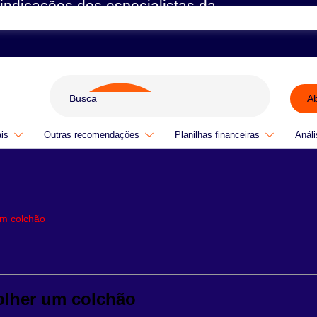
indicações dos especialistas da
A
ais
Outras recomendações
Planilhas financeiras
Análi
um colchão
olher um colchão