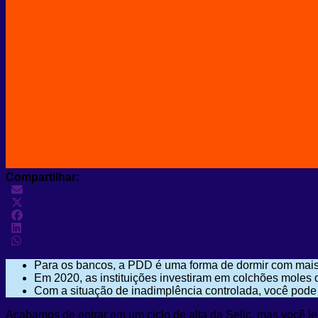
Compartilhar:
Para os bancos, a PDD é uma forma de dormir com mais t
Em 2020, as instituições investiram em colchões moles 
Com a situação de inadimplência controlada, você pode
Acabamos de entrar em um ciclo de alta da Selic, mas você 