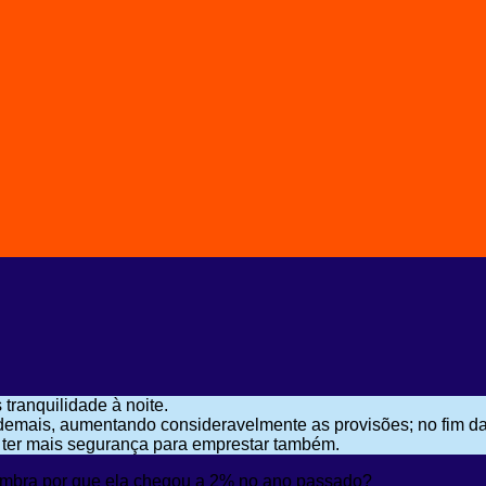
ranquilidade à noite.
demais, aumentando consideravelmente as provisões; no fim das
 ter mais segurança para emprestar também.
lembra por que ela chegou a 2% no ano passado?