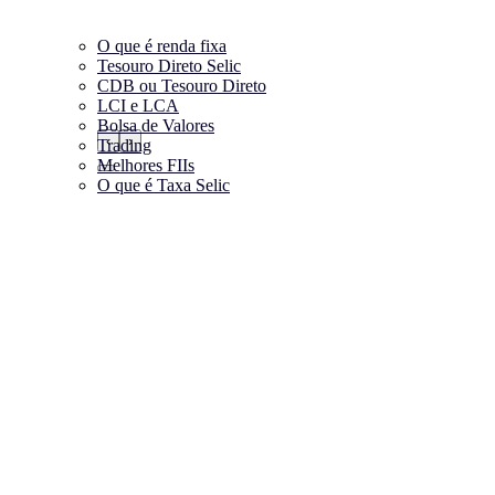
O que é renda fixa
Tesouro Direto Selic
CDB ou Tesouro Direto
LCI e LCA
Bolsa de Valores
‹
›
Trading
Melhores FIIs
O que é Taxa Selic