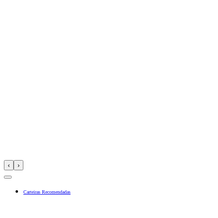
‹
›
Carteiras Recomendadas