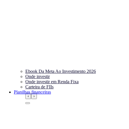
Ebook Da Meta Ao Investimento 2026
Onde investir
Onde investir em Renda Fixa
Carteira de FIIs
Planilhas financeiras
‹
›