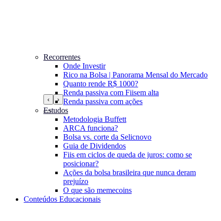
Recorrentes
Onde Investir
Rico na Bolsa | Panorama Mensal do Mercado
Quanto rende R$ 1000?
Renda passiva com Fiis
em alta
‹
›
Renda passiva com ações
Estudos
Metodologia Buffett
ARCA funciona?
Bolsa vs. corte da Selic
novo
Guia de Dividendos
Fiis em ciclos de queda de juros: como se
posicionar?
Ações da bolsa brasileira que nunca deram
prejuízo
O que são memecoins
Conteúdos Educacionais