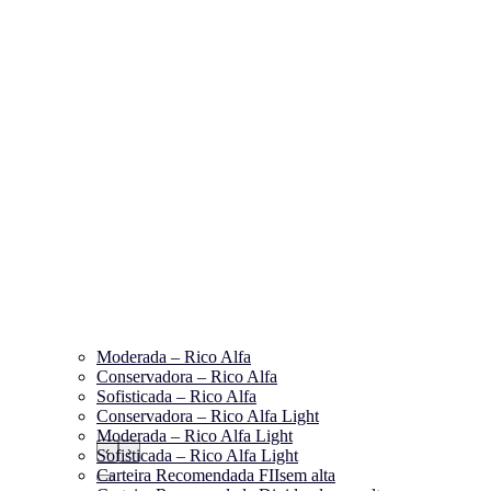
Moderada – Rico Alfa
Conservadora – Rico Alfa
Sofisticada – Rico Alfa
Conservadora – Rico Alfa Light
Moderada – Rico Alfa Light
‹
›
Sofisticada – Rico Alfa Light
Carteira Recomendada FIIs
em alta