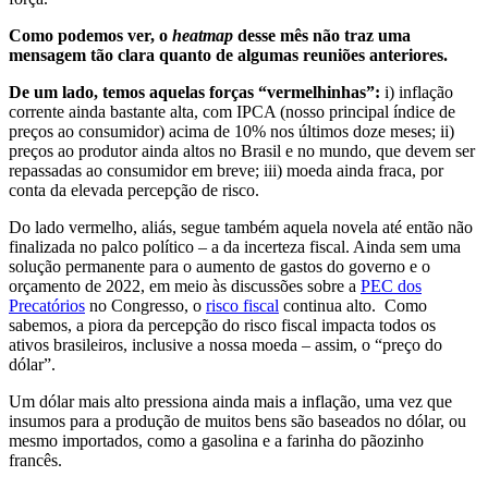
Como podemos ver, o
heatmap
desse mês não traz uma
mensagem tão clara quanto de algumas reuniões anteriores.
De um lado, temos aquelas forças “vermelhinhas”:
i) inflação
corrente ainda bastante alta, com IPCA (nosso principal índice de
preços ao consumidor) acima de 10% nos últimos doze meses; ii)
preços ao produtor ainda altos no Brasil e no mundo, que devem ser
repassadas ao consumidor em breve; iii) moeda ainda fraca, por
conta da elevada percepção de risco.
Do lado vermelho, aliás, segue também aquela novela até então não
finalizada no palco político – a da incerteza fiscal. Ainda sem uma
solução permanente para o aumento de gastos do governo e o
orçamento de 2022, em meio às discussões sobre a
PEC dos
Precatórios
no Congresso, o
risco fiscal
continua alto. Como
sabemos, a piora da percepção do risco fiscal impacta todos os
ativos brasileiros, inclusive a nossa moeda – assim, o “preço do
dólar”.
Um dólar mais alto pressiona ainda mais a inflação, uma vez que
insumos para a produção de muitos bens são baseados no dólar, ou
mesmo importados, como a gasolina e a farinha do pãozinho
francês.