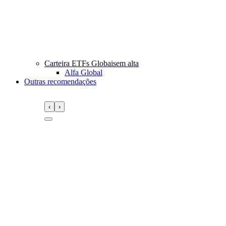
Carteira ETFs Globais
em alta
Alfa Global
Outras recomendações
‹
›