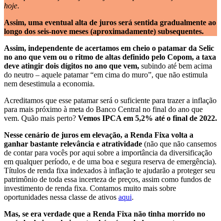
hoje
.
Assim, uma eventual alta de juros será sentida gradualmente ao
longo dos seis-nove meses (aproximadamente) subsequentes.
Assim, independente de acertamos em cheio o patamar da Selic
no ano que vem ou o ritmo de altas definido pelo Copom, a taxa
deve atingir dois dígitos no ano que vem,
subindo até bem acima
do neutro – aquele patamar “em cima do muro”, que não estimula
nem desestimula a economia.
Acreditamos que esse patamar será o suficiente para trazer a inflação
para mais próximo à meta do Banco Central no final do ano que
vem. Quão mais perto?
Vemos IPCA em 5,2% até o final de 2022.
Nesse cenário de juros em elevação, a Renda Fixa volta a
ganhar bastante relevância e atratividade
(não que não cansemos
de contar para vocês por aqui sobre a importância da diversificação
em qualquer período, e de uma boa e segura reserva de emergência).
Títulos de renda fixa indexados à inflação te ajudarão a proteger seu
patrimônio de toda essa incerteza de preços, assim como fundos de
investimento de renda fixa. Contamos muito mais sobre
oportunidades nessa classe de ativos
aqui
.
Mas, se era verdade que a Renda Fixa não tinha morrido no