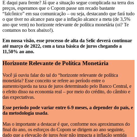
E daqui para frente? Já que a situação segue complicada na terra dos
preços, esperamos que o Copom passe um recado bastante
“falcônico” em sua comunicação – ou seja, destacando que fará tudo
o que tiver no alcance para que a inflação alcance a meta (de 3,5%
ano que vem) no horizonte relevante de política monetária (oi? Te
contamos no box abaixo!).
Em nossa visão, esse processo de alta da Selic deverá continuar
até março de 2022, com a taxa básica de juros chegando a
11,50% ao ano.
Horizonte Relevante de Política Monetária
Você já ouviu falar do tal do “horizonte relevante de política
monetária? Esse conceito se refere ao período entre o
aumento/queda na taxa de juros determinado pelo Banco Central, e
o efeito disso na economia real – por meio do crédito, do câmbio e
das expectativas.
Esse período pode variar entre 6-9 meses, a depender do país, e
da metodologia usada
.
Mas o importante a destacar é que, conforme nos aproximamos do
final do ano, os esforços do Copom se dirigem ao ano seguinte,
dado que a elevação de juros
hoje
não impacta a inflação sentida