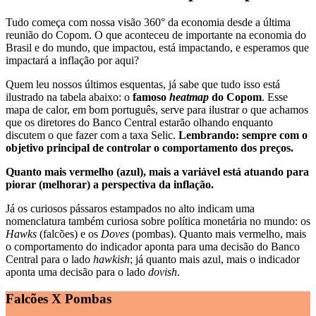
Tudo começa com nossa visão 360° da economia desde a última
reunião do Copom. O que aconteceu de importante na economia do
Brasil e do mundo, que impactou, está impactando, e esperamos que
impactará a inflação por aqui?
Quem leu nossos últimos esquentas, já sabe que tudo isso está
ilustrado na tabela abaixo: o
famoso
heatmap
do Copom
. Esse
mapa de calor, em bom português, serve para ilustrar o que achamos
que os diretores do Banco Central estarão olhando enquanto
discutem o que fazer com a taxa Selic.
Lembrando: sempre com o
objetivo principal de controlar o comportamento dos preços.
Quanto mais vermelho (azul), mais a variável está atuando para
piorar (melhorar) a perspectiva da inflação.
Já os curiosos pássaros estampados no alto indicam uma
nomenclatura também curiosa sobre política monetária no mundo: os
Hawks
(falcões) e os
Doves
(pombas). Quanto mais vermelho, mais
o comportamento do indicador aponta para uma decisão do Banco
Central para o lado
hawkish
; já quanto mais azul, mais o indicador
aponta uma decisão para o lado
dovish
.
Falcões X Pombas