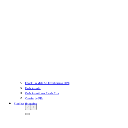
Ebook Da Meta Ao Investimento 2026
Onde investir
Onde investir em Renda Fixa
Carteira de FIIs
Planilhas financeiras
‹
›