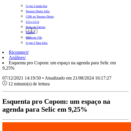
O que é renda fixa
Tesouro Direto Selic
CDB ou Tesouro Direto
LCI e LCA
Bolsa de Valores
‹
›
Trading
Melhores FIIs
O que é Taxa Selic
Riconnect
/
Análises
/
Esquenta pro Copom: um espaço na agenda para Selic em
9,25%
07/12/2021 14:19:50 • Atualizado em 21/08/2024 16:17:27
12 minuto(s) de leitura
Esquenta pro Copom: um espaço na
agenda para Selic em 9,25%