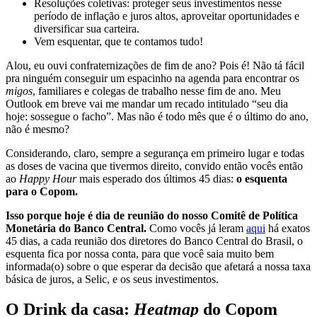
Resoluções coletivas: proteger seus investimentos nesse
período de inflação e juros altos, aproveitar oportunidades e
diversificar sua carteira.
Vem esquentar, que te contamos tudo!
Alou, eu ouvi confraternizações de fim de ano? Pois é! Não tá fácil
pra ninguém conseguir um espacinho na agenda para encontrar os
migos
, familiares e colegas de trabalho nesse fim de ano. Meu
Outlook em breve vai me mandar um recado intitulado “seu dia
hoje: sossegue o facho”. Mas não é todo mês que é o último do ano,
não é mesmo?
Considerando, claro, sempre a segurança em primeiro lugar e todas
as doses de vacina que tivermos direito, convido então vocês então
ao
Happy Hour
mais esperado dos últimos 45 dias:
o esquenta
para o Copom.
Isso porque hoje é dia de reunião do nosso Comitê de Política
Monetária do Banco Central.
Como vocês já leram
aqui
há exatos
45 dias, a cada reunião dos diretores do Banco Central do Brasil, o
esquenta fica por nossa conta, para que você saia muito bem
informada(o) sobre o que esperar da decisão que afetará a nossa taxa
básica de juros, a Selic, e os seus investimentos.
O Drink da casa:
Heatmap
do Copom