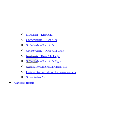
Moderada – Rico Alfa
Conservadora – Rico Alfa
Sofisticada – Rico Alfa
Conservadora – Rico Alfa Light
Moderada – Rico Alfa Light
‹
›
Sofisticada – Rico Alfa Light
Carteira Recomendada FIIs
em alta
Carteira Recomendada Dividendos
em alta
Smart Ações 5+
Carteiras globais