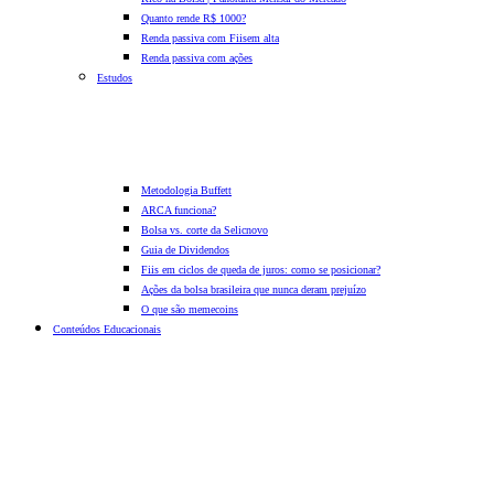
Quanto rende R$ 1000?
Renda passiva com Fiis
em alta
Renda passiva com ações
Estudos
Metodologia Buffett
ARCA funciona?
Bolsa vs. corte da Selic
novo
Guia de Dividendos
Fiis em ciclos de queda de juros: como se posicionar?
Ações da bolsa brasileira que nunca deram prejuízo
O que são memecoins
Conteúdos Educacionais