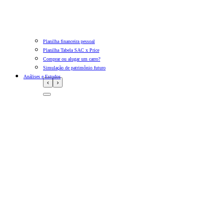
Planilha financeira pessoal
Planilha Tabela SAC x Price
Comprar ou alugar um carro?
Simulação de patrimônio futuro
Análises e Estudos
‹
›