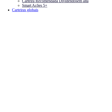
Carteira Recomendada Dividendos
em alta
Smart Ações 5+
Carteiras globais