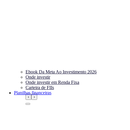
Ebook Da Meta Ao Investimento 2026
Onde investir
Onde investir em Renda Fixa
Carteira de FIIs
Planilhas financeiras
‹
›