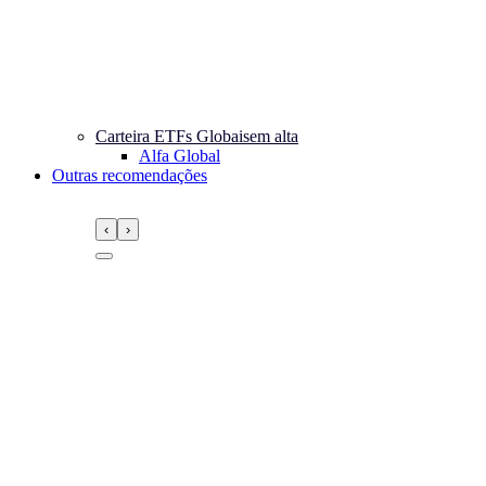
Carteira ETFs Globais
em alta
Alfa Global
Outras recomendações
‹
›