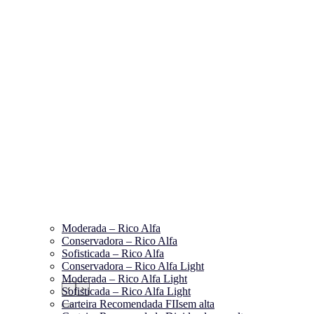
Moderada – Rico Alfa
Conservadora – Rico Alfa
Sofisticada – Rico Alfa
Conservadora – Rico Alfa Light
Moderada – Rico Alfa Light
‹
›
Sofisticada – Rico Alfa Light
Carteira Recomendada FIIs
em alta