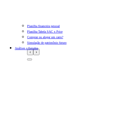
Planilha financeira pessoal
Planilha Tabela SAC x Price
Comprar ou alugar um carro?
Simulação de patrimônio futuro
Análises e Estudos
‹
›