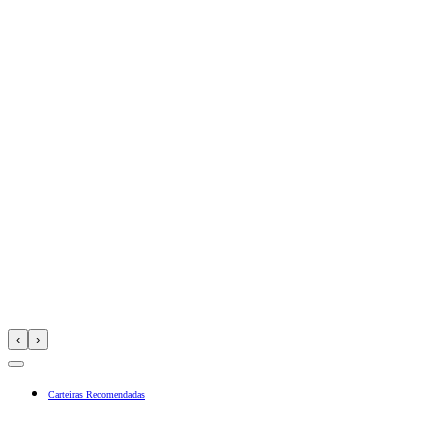
‹
›
Carteiras Recomendadas