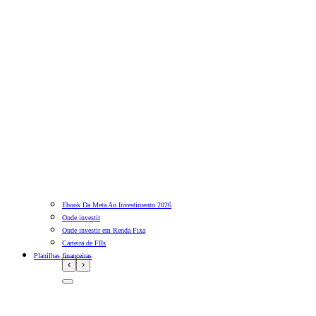
Ebook Da Meta Ao Investimento 2026
Onde investir
Onde investir em Renda Fixa
Carteira de FIIs
Planilhas financeiras
‹
›