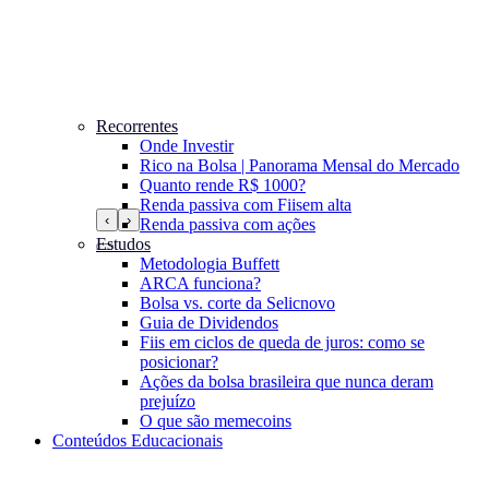
Recorrentes
Onde Investir
Rico na Bolsa | Panorama Mensal do Mercado
Quanto rende R$ 1000?
Renda passiva com Fiis
em alta
‹
›
Renda passiva com ações
Estudos
Metodologia Buffett
ARCA funciona?
Bolsa vs. corte da Selic
novo
Guia de Dividendos
Fiis em ciclos de queda de juros: como se
posicionar?
Ações da bolsa brasileira que nunca deram
prejuízo
O que são memecoins
Conteúdos Educacionais