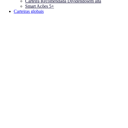
Carteira Recomendada Dividendos
em alta
Smart Ações 5+
Carteiras globais