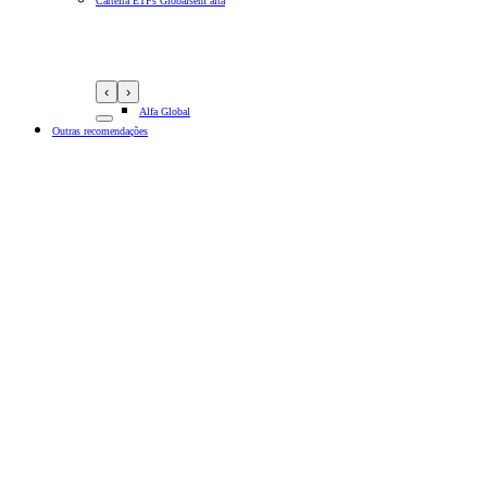
Carteira ETFs Globais
em alta
‹
›
Alfa Global
Outras recomendações