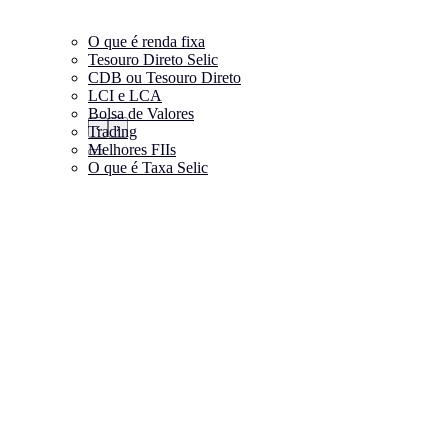
O que é renda fixa
Tesouro Direto Selic
CDB ou Tesouro Direto
LCI e LCA
Bolsa de Valores
‹
›
Trading
Melhores FIIs
O que é Taxa Selic