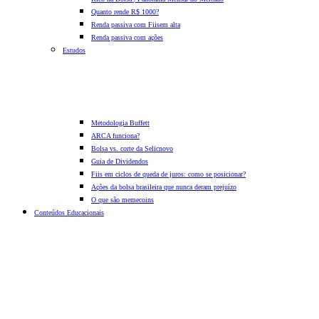
Quanto rende R$ 1000?
Renda passiva com Fiis
em alta
Renda passiva com ações
Estudos
Metodologia Buffett
ARCA funciona?
Bolsa vs. corte da Selic
novo
Guia de Dividendos
Fiis em ciclos de queda de juros: como se posicionar?
Ações da bolsa brasileira que nunca deram prejuízo
O que são memecoins
Conteúdos Educacionais