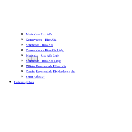
Moderada – Rico Alfa
Conservadora – Rico Alfa
Sofisticada – Rico Alfa
Conservadora – Rico Alfa Light
Moderada – Rico Alfa Light
‹
›
Sofisticada – Rico Alfa Light
Carteira Recomendada FIIs
em alta
Carteira Recomendada Dividendos
em alta
Smart Ações 5+
Carteiras globais