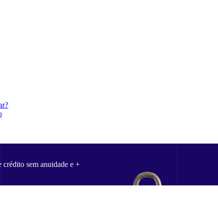
ar?
o
e crédito sem anuidade e +