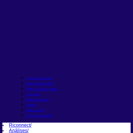
O que é renda fixa
Tesouro Direto Selic
CDB ou Tesouro Direto
LCI e LCA
Bolsa de Valores
Trading
Melhores FIIs
O que é Taxa Selic
Riconnect
/
Análises
/