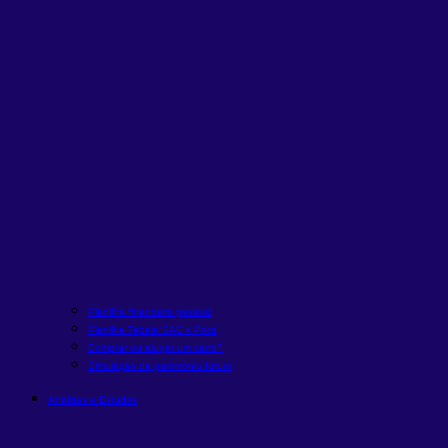
Planilha financeira pessoal
Planilha Tabela SAC x Price
Comprar ou alugar um carro?
Simulação de patrimônio futuro
Análises e Estudos