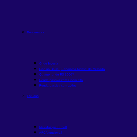
Recorrentes
Onde Investir
Rico na Bolsa | Panorama Mensal do Mercado
Quanto rende R$ 1000?
Renda passiva com Fiis
em alta
Renda passiva com ações
Estudos
Metodologia Buffett
ARCA funciona?