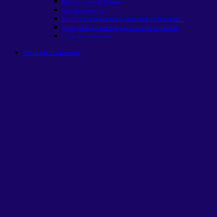
Bolsa vs. corte da Selic
novo
Guia de Dividendos
Fiis em ciclos de queda de juros: como se posicionar?
Ações da bolsa brasileira que nunca deram prejuízo
O que são memecoins
Conteúdos Educacionais