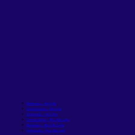
Moderada – Rico Alfa
Conservadora – Rico Alfa
Sofisticada – Rico Alfa
Conservadora – Rico Alfa Light
Moderada – Rico Alfa Light
Sofisticada – Rico Alfa Light