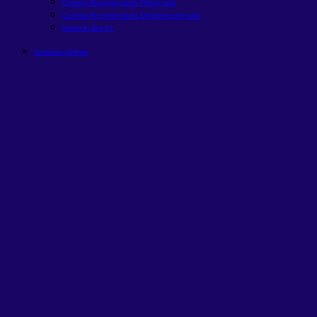
Carteira Recomendada FIIs
em alta
Carteira Recomendada Dividendos
em alta
Smart Ações 5+
Carteiras globais