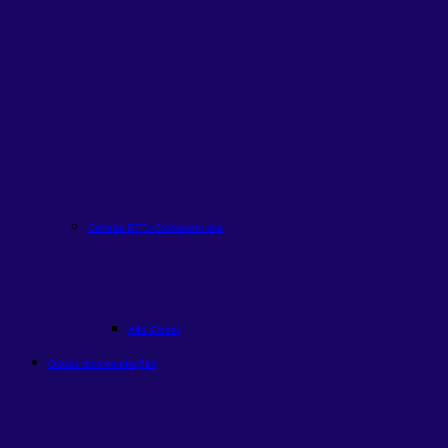
Carteira ETFs Globais
em alta
Alfa Global
Outras recomendações