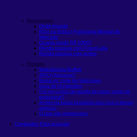
Recorrentes
Onde Investir
Rico na Bolsa | Panorama Mensal do
Mercado
Quanto rende R$ 1000?
Renda passiva com Fiis
em alta
Renda passiva com ações
Estudos
Metodologia Buffett
ARCA funciona?
Bolsa vs. corte da Selic
novo
Guia de Dividendos
Fiis em ciclos de queda de juros: como se
posicionar?
Ações da bolsa brasileira que nunca deram
prejuízo
O que são memecoins
Conteúdos Educacionais