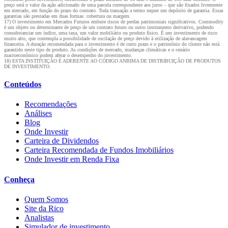
preço será o valor da ação adicionado de uma parcela correspondente aos juros – que são fixados livremente
em mercado, em função do prazo do contrato. Toda transação a termo requer um depósito de garantia. Essas
garantias são prestadas em duas formas: cobertura ou margem.
17) O investimento em Mercados Futuros embute riscos de perdas patrimoniais significativos. Commodity
é um objeto ou determinante de preço de um contrato futuro ou outro instrumento derivativo, podendo
consubstanciar um índice, uma taxa, um valor mobiliário ou produto físico. É um investimento de risco
muito alto, que contempla a possibilidade de oscilação de preço devido à utilização de alavancagem
financeira. A duração recomendada para o investimento é de curto prazo e o patrimônio do cliente não está
garantido neste tipo de produto. As condições de mercado, mudanças climáticas e o cenário
macroeconômico podem afetar o desempenho do investimento.
18) ESTA INSTITUIÇÃO É ADERENTE AO CÓDIGO ANBIMA DE DISTRIBUIÇÃO DE PRODUTOS
DE INVESTIMENTO.
Conteúdos
Recomendações
Análises
Blog
Onde Investir
Carteira de Dividendos
Carteira Recomendada de Fundos Imobiliários
Onde Investir em Renda Fixa
Conheça
Quem Somos
Site da Rico
Analistas
Simulador de investimento