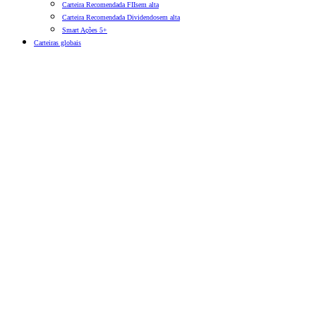
Carteira Recomendada FIIs
em alta
Carteira Recomendada Dividendos
em alta
Smart Ações 5+
Carteiras globais