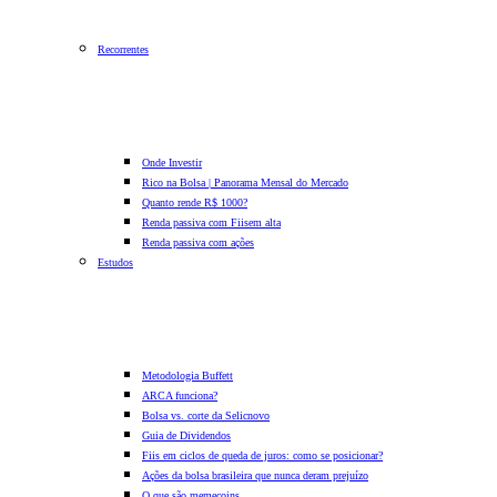
Recorrentes
Onde Investir
Rico na Bolsa | Panorama Mensal do Mercado
Quanto rende R$ 1000?
Renda passiva com Fiis
em alta
Renda passiva com ações
Estudos
Metodologia Buffett
ARCA funciona?
Bolsa vs. corte da Selic
novo
Guia de Dividendos
Fiis em ciclos de queda de juros: como se posicionar?
Ações da bolsa brasileira que nunca deram prejuízo
O que são memecoins