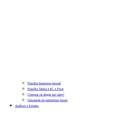
Planilha financeira pessoal
Planilha Tabela SAC x Price
Comprar ou alugar um carro?
Simulação de patrimônio futuro
Análises e Estudos