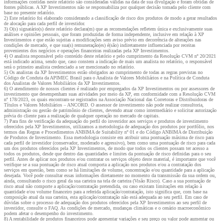
informações contidas neste relatório são consideradas válidas na data de sua divulgação e foram obtidas de
fontes públicas. A XP Investimentos não se responsabiliza por qualquer decisão tomada pelo cliente com
base no presente relatório.
2) Este relatório foi elaborado considerando a classificação de risco dos produtos de modo a gerar resultados
de alocação para cada perfil de investidor.
3) O(s) signatário(s) deste relatório declara(m) que as recomendações refletem única e exclusivamente suas
análises e opiniões pessoais, que foram produzidas de forma independente, inclusive em relação à XP
Investimentos e que estão sujeitas a modificações sem aviso prévio em decorrência de alterações nas
condições de mercado, e que sua(s) remuneração(es) é(são) indiretamente influenciada por receitas
provenientes dos negócios e operações financeiras realizadas pela XP Investimentos.
4) O analista responsável pelo conteúdo deste relatório e pelo cumprimento da Resolução CVM nº 20/2021
está indicado acima, sendo que, caso constem a indicação de mais um analista no relatório, o responsável
será o primeiro analista credenciado a ser mencionado no relatório.
5) Os analistas da XP Investimentos estão obrigados ao cumprimento de todas as regras previstas no
Código de Conduta da APIMEC Brasil para o Analista de Valores Mobiliários e na Política de Conduta
dos Analistas de Valores Mobiliários da XP Investimentos.
6) O atendimento de nossos clientes é realizado por empregados da XP Investimentos ou por assessores de
investimento que desempenham suas atividades por meio da XP, em conformidade com a Resolução CVM
nº 178/2023, os quais encontram-se registrados na Associação Nacional das Corretoras e Distribuidoras de
Títulos e Valores Mobiliários – ANCORD. O assessor de investimento não pode realizar consultoria,
administração ou gestão de patrimônio de clientes, devendo atuar como intermediário e solicitar autorização
prévia do cliente para a realização de qualquer operação no mercado de capitais.
7) Para fins de verificação da adequação do perfil do investidor aos serviços e produtos de investimento
oferecidos pela XP Investimentos, utilizamos a metodologia de adequação dos produtos por portfólio, nos
termos das Regras e Procedimentos ANBIMA de Suitability nº 01 e do Código ANBIMA de Distribuição
de Produtos de Investimento. Essa metodologia consiste em atribuir uma pontuação máxima de risco para
cada perfil de investidor (conservador, moderado e agressivo), bem como uma pontuação de risco para cada
um dos produtos oferecidos pela XP Investimentos, de modo que todos os clientes possam ter acesso a
todos os produtos, desde que dentro das quantidades e limites da pontuação de risco definidas para o seu
perfil. Antes de aplicar nos produtos e/ou contratar os serviços objeto deste material, é importante que você
verifique se a sua pontuação de risco atual comporta a aplicação nos produtos e/ou a contratação dos
serviços em questão, bem como se há limitações de volume, concentração e/ou quantidade para a aplicação
desejada. Você pode consultar essas informações diretamente no momento da transmissão da sua ordem ou,
ainda, consultando o risco geral da sua carteira na tela de carteira (Visão Risco). Caso a sua pontuação de
risco atual não comporte a aplicação/contratação pretendida, ou caso existam limitações em relação à
quantidade e/ou volume financeiro para a referida aplicação/contratação, isto significa que, com base na
composição atual da sua carteira, esta aplicação/contratação não está adequada ao seu perfil. Em caso de
dúvidas sobre o processo de adequação dos produtos oferecidos pela XP Investimentos ao seu perfil de
investidor, consulte o FAQ. As condições de mercado, mudanças climáticas e o cenário macroeconômico
podem afetar o desempenho do investimento.
8) A rentabilidade de produtos financeiros pode apresentar variações e seu preço ou valor pode aumentar ou