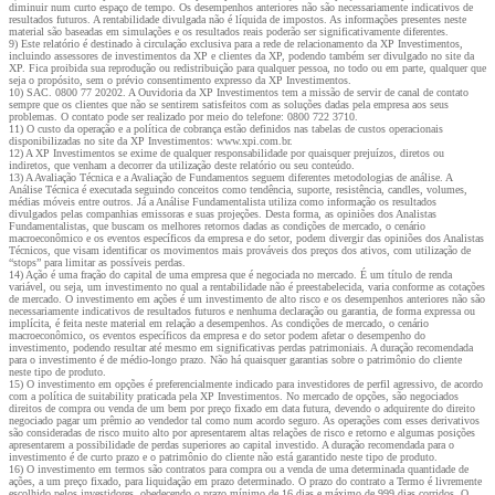
diminuir num curto espaço de tempo. Os desempenhos anteriores não são necessariamente indicativos de
resultados futuros. A rentabilidade divulgada não é líquida de impostos. As informações presentes neste
material são baseadas em simulações e os resultados reais poderão ser significativamente diferentes.
9) Este relatório é destinado à circulação exclusiva para a rede de relacionamento da XP Investimentos,
incluindo assessores de investimentos da XP e clientes da XP, podendo também ser divulgado no site da
XP. Fica proibida sua reprodução ou redistribuição para qualquer pessoa, no todo ou em parte, qualquer que
seja o propósito, sem o prévio consentimento expresso da XP Investimentos.
10) SAC. 0800 77 20202. A Ouvidoria da XP Investimentos tem a missão de servir de canal de contato
sempre que os clientes que não se sentirem satisfeitos com as soluções dadas pela empresa aos seus
problemas. O contato pode ser realizado por meio do telefone: 0800 722 3710.
11) O custo da operação e a política de cobrança estão definidos nas tabelas de custos operacionais
disponibilizadas no site da XP Investimentos: www.xpi.com.br.
12) A XP Investimentos se exime de qualquer responsabilidade por quaisquer prejuízos, diretos ou
indiretos, que venham a decorrer da utilização deste relatório ou seu conteúdo.
13) A Avaliação Técnica e a Avaliação de Fundamentos seguem diferentes metodologias de análise. A
Análise Técnica é executada seguindo conceitos como tendência, suporte, resistência, candles, volumes,
médias móveis entre outros. Já a Análise Fundamentalista utiliza como informação os resultados
divulgados pelas companhias emissoras e suas projeções. Desta forma, as opiniões dos Analistas
Fundamentalistas, que buscam os melhores retornos dadas as condições de mercado, o cenário
macroeconômico e os eventos específicos da empresa e do setor, podem divergir das opiniões dos Analistas
Técnicos, que visam identificar os movimentos mais prováveis dos preços dos ativos, com utilização de
“stops” para limitar as possíveis perdas.
14) Ação é uma fração do capital de uma empresa que é negociada no mercado. É um título de renda
variável, ou seja, um investimento no qual a rentabilidade não é preestabelecida, varia conforme as cotações
de mercado. O investimento em ações é um investimento de alto risco e os desempenhos anteriores não são
necessariamente indicativos de resultados futuros e nenhuma declaração ou garantia, de forma expressa ou
implícita, é feita neste material em relação a desempenhos. As condições de mercado, o cenário
macroeconômico, os eventos específicos da empresa e do setor podem afetar o desempenho do
investimento, podendo resultar até mesmo em significativas perdas patrimoniais. A duração recomendada
para o investimento é de médio-longo prazo. Não há quaisquer garantias sobre o patrimônio do cliente
neste tipo de produto.
15) O investimento em opções é preferencialmente indicado para investidores de perfil agressivo, de acordo
com a política de suitability praticada pela XP Investimentos. No mercado de opções, são negociados
direitos de compra ou venda de um bem por preço fixado em data futura, devendo o adquirente do direito
negociado pagar um prêmio ao vendedor tal como num acordo seguro. As operações com esses derivativos
são consideradas de risco muito alto por apresentarem altas relações de risco e retorno e algumas posições
apresentarem a possibilidade de perdas superiores ao capital investido. A duração recomendada para o
investimento é de curto prazo e o patrimônio do cliente não está garantido neste tipo de produto.
16) O investimento em termos são contratos para compra ou a venda de uma determinada quantidade de
ações, a um preço fixado, para liquidação em prazo determinado. O prazo do contrato a Termo é livremente
escolhido pelos investidores, obedecendo o prazo mínimo de 16 dias e máximo de 999 dias corridos. O