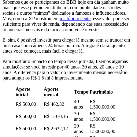
Sabemos que os participantes do BBB hoje em dia ganham muito
mais que esse prêmio em dinheiro, com publicidade nas redes
sociais e outros “mimos” dedicados a famosos e influenciadores.
Mas, como a XP mostrou em
relatório recente
, esse valor pode ser
suficiente para viver de renda, dependendo das suas necessidades
financeiras mensais e da forma como você investe.
E, sim, é possível investir para chegar lá mesmo sem se trancar em
uma casa com câmeras 24 horas por dia. A regra é clara: quanto
antes você começar, mais fácil é chegar lá.
Para mostrar o impacto do tempo nessa jornada, fizemos algumas
simulações: se você investir por 40 anos, 30 anos, 20 anos e 10
anos. A diferença para o valor do investimento mensal necessário
para atingir os R$ 1,5 mi é impressionante.
Aporte
Aporte
Tempo
Patrimônio
inicial
mensal
40
R$
R$ 500,00
R$ 462,32
anos
1.500.000,00
30
R$
R$ 500,00
R$ 1.070,16
anos
1.500.000,00
20
R$
R$ 500,00
R$ 2.632,12
anos
1.500.000,00