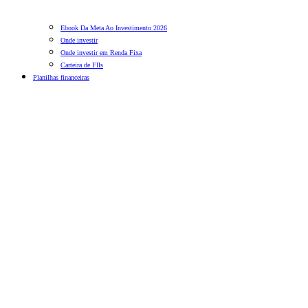
Ebook Da Meta Ao Investimento 2026
Onde investir
Onde investir em Renda Fixa
Carteira de FIIs
Planilhas financeiras