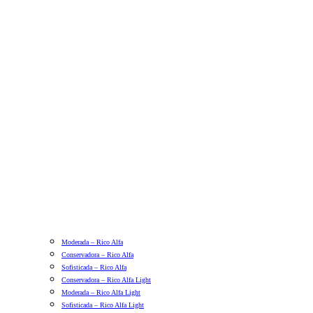
Moderada – Rico Alfa
Conservadora – Rico Alfa
Sofisticada – Rico Alfa
Conservadora – Rico Alfa Light
Moderada – Rico Alfa Light
Sofisticada – Rico Alfa Light