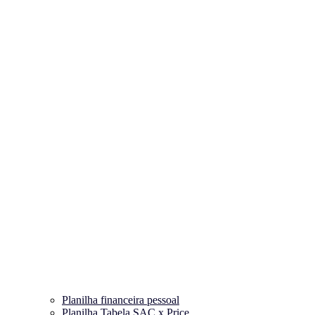
Planilha financeira pessoal
Planilha Tabela SAC x Price