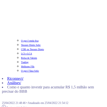
O que é renda fixa
Tesouro Direto Selic
CDB ou Tesouro Direto
LCI e LCA
Bolsa de Valores
Trading
Melhores FIIs
O que é Taxa Selic
Riconnect
/
Análises
/
Como e quanto investir para acumular R$ 1,5 milhão sem
precisar do BBB
25/04/2022 21:48:46 • Atualizado em 25/04/2022 21:54:12