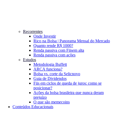
Recorrentes
Onde Investir
Rico na Bolsa | Panorama Mensal do Mercado
Quanto rende R$ 1000?
Renda passiva com Fiis
em alta
Renda passiva com ações
Estudos
Metodologia Buffett
ARCA funciona?
Bolsa vs. corte da Selic
novo
Guia de Dividendos
Fiis em ciclos de queda de juros: como se
posicionar?
Ações da bolsa brasileira que nunca deram
prejuízo
O que são memecoins
Conteúdos Educacionais