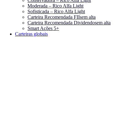
Conservadora – Rico Alfa Light
Moderada – Rico Alfa Light
Sofisticada – Rico Alfa Light
Carteira Recomendada FIIs
em alta
Carteira Recomendada Dividendos
em alta
Smart Ações 5+
Carteiras globais