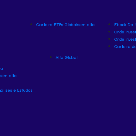
Carteira ETFs Globais
em alta
Ebook Da M
Onde invest
Onde inves
Carteira de
Alfa Global
ta
s
em alta
álises e Estudos