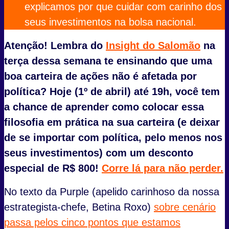
explicamos por que cuidar com carinho dos
seus investimentos na bolsa nacional.
Atenção! Lembra do
Insight do Salomão
na
terça dessa semana te ensinando que uma
boa carteira de ações não é afetada por
política? Hoje (1º de abril) até 19h, você tem
a chance de aprender como colocar essa
filosofia em prática na sua carteira (e deixar
de se importar com política, pelo menos nos
seus investimentos) com um desconto
especial de R$ 800!
Corre lá para não perder.
No texto da Purple (apelido carinhoso da nossa
estrategista-chefe, Betina Roxo)
sobre cenário
passa pelos cinco pontos que estamos