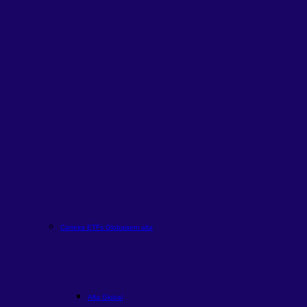
Carteira ETFs Globais
em alta
Alfa Global