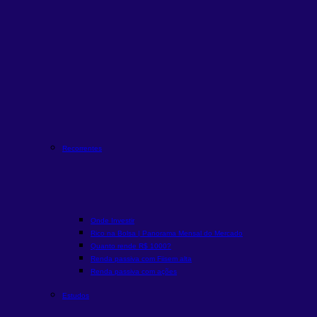
Recorrentes
Onde Investir
Rico na Bolsa | Panorama Mensal do Mercado
Quanto rende R$ 1000?
Renda passiva com Fiis
em alta
Renda passiva com ações
Estudos