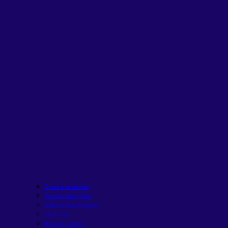
O que é renda fixa
Tesouro Direto Selic
CDB ou Tesouro Direto
LCI e LCA
Bolsa de Valores