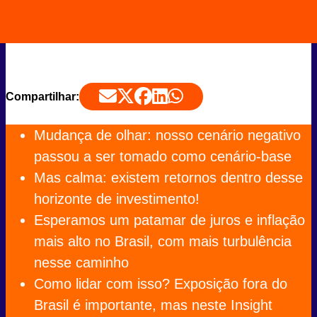
Compartilhar:
Mudança de olhar: nosso cenário negativo
passou a ser tomado como cenário-base
Mas calma: existem retornos dentro desse
horizonte de investimento!
Esperamos um patamar de juros e inflação
mais alto no Brasil, com mais turbulência
nesse caminho
Como lidar com isso? Exposição fora do
Brasil é importante, mas neste Insight