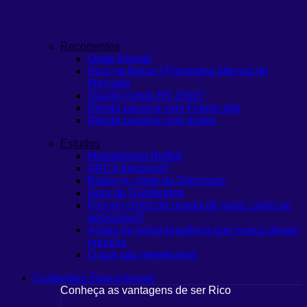
Recorrentes
Onde Investir
Rico na Bolsa | Panorama Mensal do
Mercado
Quanto rende R$ 1000?
Renda passiva com Fiis
em alta
Renda passiva com ações
Estudos
Metodologia Buffett
ARCA funciona?
Bolsa vs. corte da Selic
novo
Guia de Dividendos
Fiis em ciclos de queda de juros: como se
posicionar?
Ações da bolsa brasileira que nunca deram
prejuízo
O que são memecoins
Conteúdos Educacionais
Conheça as vantagens de ser Rico