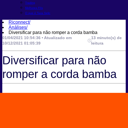
Trading
Melhores FIIs
O que é Taxa Selic
Riconnect
/
Análises
/
Diversificar para não romper a corda bamba
01/04/2021 10:54:36 • Atualizado em
13 minuto(s) de
10/12/2021 01:05:39
leitura
Diversificar para não
romper a corda bamba