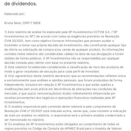
de dividendos.
Elaborado por:
Bruna Sene, CNPI-T 6928
1) Este relatório de análise foi elaborado pela XP Investimentos CCTVM S.A. (“XP
Investimentos ou XP”) de acordo com todas as exigências previstas na Resolução
CVM 20/2021, tem como objetivo fornecer informações que possam auxiliar o
investidor a tomar sua própria decisão de investimento, não constituindo qualquer tipo
de oferta ou solicitação de compra e/ou venda de qualquer produto. As informações
contidas neste relatório são consideradas válidas na data de sua divulgação e foram
obtidas de fontes públicas. A XP Investimentos não se responsabiliza por qualquer
decisão tomada pelo cliente com base no presente relatório.
2) Este relatório foi elaborado considerando a classificação de risco dos produtos de
modo a gerar resultados de alocação para cada perfil de investidor.
3) O(s) signatário(s) deste relatório declara(m) que as recomendações refletem única
e exclusivamente suas análises e opiniões pessoais, que foram produzidas de forma
independente, inclusive em relação à XP Investimentos e que estão sujeitas a
modificações sem aviso prévio em decorrência de alterações nas condições de
mercado, e que sua(s) remuneração(es) é(são) indiretamente influenciada por
receitas provenientes dos negócios e operações financeiras realizadas pela XP
Investimentos.
4) O analista responsável pelo conteúdo deste relatório e pelo cumprimento da
Resolução CVM nº 20/2021 está indicado acima, sendo que, caso constem a indicação
de mais um analista no relatório, o responsável será o primeiro analista credenciado a
ser mencionado no relatório.
5) Os analistas da XP Investimentos estão obrigados ao cumprimento de todas as
regras previstas no Código de Conduta da APIMEC Brasil para o Analista de Valores