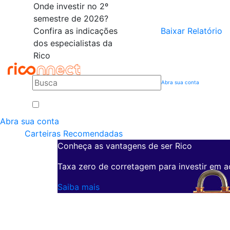
Onde investir no 2º
semestre de 2026?
Confira as indicações
Baixar Relatório
dos especialistas da
Rico
Abra sua conta
Abra sua conta
Carteiras Recomendadas
Conheça as vantagens de ser Rico
Taxa zero de corretagem para investir em a
Saiba mais