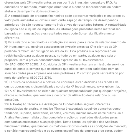
oferecidos pela XP Investimentos ao seu perfil de investidor, consulte o FAQ. As
condições de mercado, mudanças climáticas e o cenário macroeconômico podem
afetar o desempenho do investimento.
8) A rentabilidade de produtos financeiros pode apresentar variações e seu preço ou
valor pode aumentar ou diminuir num curto espaço de tempo. Os desempenhos
anteriores não são necessariamente indicativos de resultados futuros. A rentabilidade
divulgada não é líquida de impostos. As informações presentes neste material são
baseadas em simulações e os resultados reais poderão ser significativamente
diferentes.
9) Este relatório é destinado à circulação exclusiva para a rede de relacionamento da
XP Investimentos, incluindo assessores de investimentos da XP e clientes da XP,
podendo também ser divulgado no site da XP. Fica proibida sua reprodução ou
redistribuição para qualquer pessoa, no todo ou em parte, qualquer que seja o
propósito, sem o prévio consentimento expresso da XP Investimentos.
10) SAC. 0800 77 20202. A Ouvidoria da XP Investimentos tem a missão de servir de
canal de contato sempre que os clientes que não se sentirem satisfeitos com as
soluções dadas pela empresa aos seus problemas. O contato pode ser realizado por
meio do telefone: 0800 722 3710.
11) O custo da operação e a política de cobrança estão definidos nas tabelas de
custos operacionais disponibilizadas no site da XP Investimentos: www.xpi.com.br.
12) A XP Investimentos se exime de qualquer responsabilidade por quaisquer prejuízos,
diretos ou indiretos, que venham a decorrer da utilização deste relatório ou seu
conteúdo.
13) A Avaliação Técnica e a Avaliação de Fundamentos seguem diferentes
metodologias de análise. A Análise Técnica é executada seguindo conceitos como
tendência, suporte, resistência, candles, volumes, médias móveis entre outros. Já a
Análise Fundamentalista utiliza como informação os resultados divulgados pelas
companhias emissoras e suas projeções. Desta forma, as opiniões dos Analistas
Fundamentalistas, que buscam os melhores retornos dadas as condições de mercado,
o cenário macroeconômico e os eventos específicos da empresa e do setor, podem