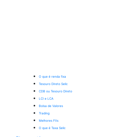
O que é renda fixa
Tesouro Direto Selic
CDB ou Tesouro Direto
LCI e LCA
Bolsa de Valores
Trading
Melhores FIIs
O que é Taxa Selic