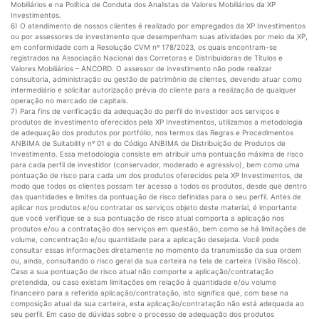
Mobiliários e na Política de Conduta dos Analistas de Valores Mobiliários da XP
Investimentos.
6) O atendimento de nossos clientes é realizado por empregados da XP Investimentos
ou por assessores de investimento que desempenham suas atividades por meio da XP,
em conformidade com a Resolução CVM nº 178/2023, os quais encontram-se
registrados na Associação Nacional das Corretoras e Distribuidoras de Títulos e
Valores Mobiliários – ANCORD. O assessor de investimento não pode realizar
consultoria, administração ou gestão de patrimônio de clientes, devendo atuar como
intermediário e solicitar autorização prévia do cliente para a realização de qualquer
operação no mercado de capitais.
7) Para fins de verificação da adequação do perfil do investidor aos serviços e
produtos de investimento oferecidos pela XP Investimentos, utilizamos a metodologia
de adequação dos produtos por portfólio, nos termos das Regras e Procedimentos
ANBIMA de Suitability nº 01 e do Código ANBIMA de Distribuição de Produtos de
Investimento. Essa metodologia consiste em atribuir uma pontuação máxima de risco
para cada perfil de investidor (conservador, moderado e agressivo), bem como uma
pontuação de risco para cada um dos produtos oferecidos pela XP Investimentos, de
modo que todos os clientes possam ter acesso a todos os produtos, desde que dentro
das quantidades e limites da pontuação de risco definidas para o seu perfil. Antes de
aplicar nos produtos e/ou contratar os serviços objeto deste material, é importante
que você verifique se a sua pontuação de risco atual comporta a aplicação nos
produtos e/ou a contratação dos serviços em questão, bem como se há limitações de
volume, concentração e/ou quantidade para a aplicação desejada. Você pode
consultar essas informações diretamente no momento da transmissão da sua ordem
ou, ainda, consultando o risco geral da sua carteira na tela de carteira (Visão Risco).
Caso a sua pontuação de risco atual não comporte a aplicação/contratação
pretendida, ou caso existam limitações em relação à quantidade e/ou volume
financeiro para a referida aplicação/contratação, isto significa que, com base na
composição atual da sua carteira, esta aplicação/contratação não está adequada ao
seu perfil. Em caso de dúvidas sobre o processo de adequação dos produtos