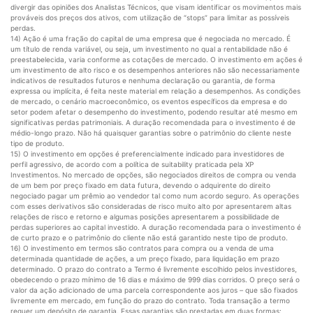
divergir das opiniões dos Analistas Técnicos, que visam identificar os movimentos mais
prováveis dos preços dos ativos, com utilização de “stops” para limitar as possíveis
perdas.
14) Ação é uma fração do capital de uma empresa que é negociada no mercado. É
um título de renda variável, ou seja, um investimento no qual a rentabilidade não é
preestabelecida, varia conforme as cotações de mercado. O investimento em ações é
um investimento de alto risco e os desempenhos anteriores não são necessariamente
indicativos de resultados futuros e nenhuma declaração ou garantia, de forma
expressa ou implícita, é feita neste material em relação a desempenhos. As condições
de mercado, o cenário macroeconômico, os eventos específicos da empresa e do
setor podem afetar o desempenho do investimento, podendo resultar até mesmo em
significativas perdas patrimoniais. A duração recomendada para o investimento é de
médio-longo prazo. Não há quaisquer garantias sobre o patrimônio do cliente neste
tipo de produto.
15) O investimento em opções é preferencialmente indicado para investidores de
perfil agressivo, de acordo com a política de suitability praticada pela XP
Investimentos. No mercado de opções, são negociados direitos de compra ou venda
de um bem por preço fixado em data futura, devendo o adquirente do direito
negociado pagar um prêmio ao vendedor tal como num acordo seguro. As operações
com esses derivativos são consideradas de risco muito alto por apresentarem altas
relações de risco e retorno e algumas posições apresentarem a possibilidade de
perdas superiores ao capital investido. A duração recomendada para o investimento é
de curto prazo e o patrimônio do cliente não está garantido neste tipo de produto.
16) O investimento em termos são contratos para compra ou a venda de uma
determinada quantidade de ações, a um preço fixado, para liquidação em prazo
determinado. O prazo do contrato a Termo é livremente escolhido pelos investidores,
obedecendo o prazo mínimo de 16 dias e máximo de 999 dias corridos. O preço será o
valor da ação adicionado de uma parcela correspondente aos juros – que são fixados
livremente em mercado, em função do prazo do contrato. Toda transação a termo
requer um depósito de garantia. Essas garantias são prestadas em duas formas: