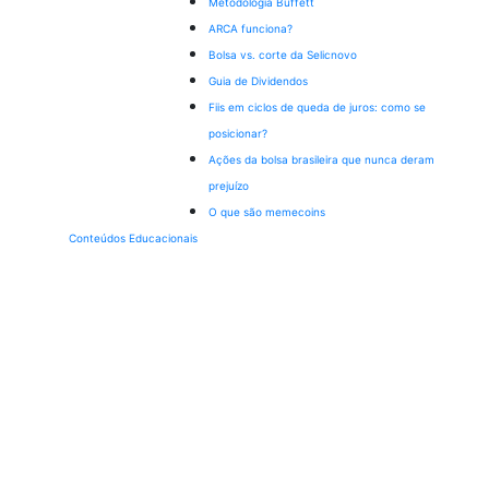
Metodologia Buffett
ARCA funciona?
Bolsa vs. corte da Selic
novo
Guia de Dividendos
Fiis em ciclos de queda de juros: como se
posicionar?
Ações da bolsa brasileira que nunca deram
prejuízo
O que são memecoins
Conteúdos Educacionais