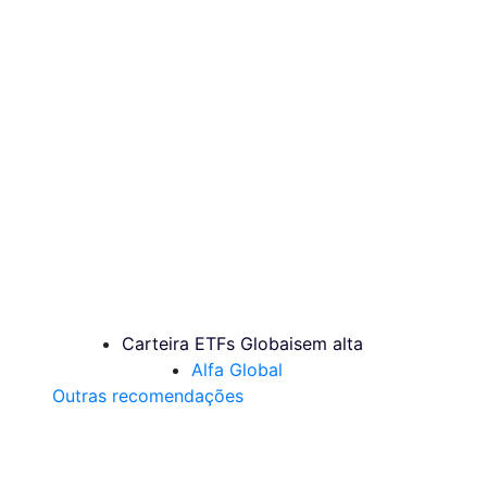
Carteira ETFs Globais
em alta
Alfa Global
Outras recomendações