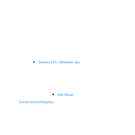
Carteira ETFs Globais
em alta
Alfa Global
Outras recomendações