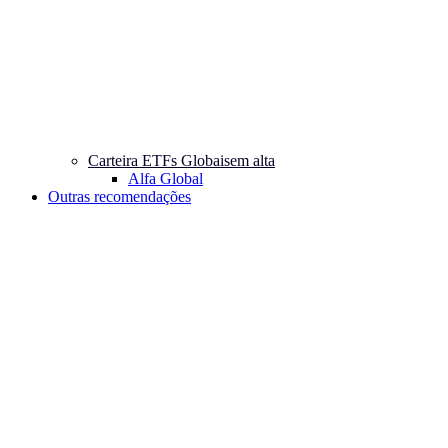
Carteira ETFs Globais
em alta
Alfa Global
Outras recomendações