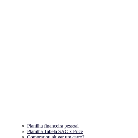
Planilha financeira pessoal
Planilha Tabela SAC x Price
Comprar ou alugar um carro?