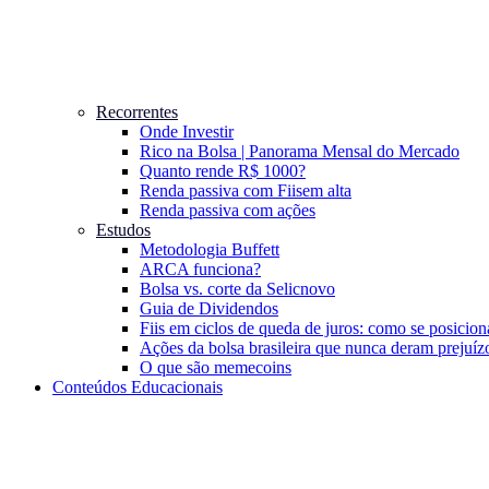
Recorrentes
Onde Investir
Rico na Bolsa | Panorama Mensal do Mercado
Quanto rende R$ 1000?
Renda passiva com Fiis
em alta
Renda passiva com ações
Estudos
Metodologia Buffett
ARCA funciona?
Bolsa vs. corte da Selic
novo
Guia de Dividendos
Fiis em ciclos de queda de juros: como se posicion
Ações da bolsa brasileira que nunca deram prejuíz
O que são memecoins
Conteúdos Educacionais