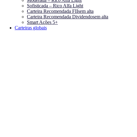
Moderada – Rico Alfa Light
Sofisticada – Rico Alfa Light
Carteira Recomendada FIIs
em alta
Carteira Recomendada Dividendos
em alta
Smart Ações 5+
Carteiras globais