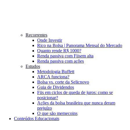
Recorrentes
Onde Investir
Rico na Bolsa | Panorama Mensal do Mercado
Quanto rende R$ 1000?
Renda passiva com Fiis
em alta
Renda passiva com ações
Estudos
Metodologia Buffett
ARCA funciona?
Bolsa vs. corte da Selic
novo
Guia de Dividendos
Fiis em ciclos de queda de juros: como se
posicionar?
Ações da bolsa brasileira que nunca deram
prejuízo
O que são memecoins
Conteúdos Educacionais