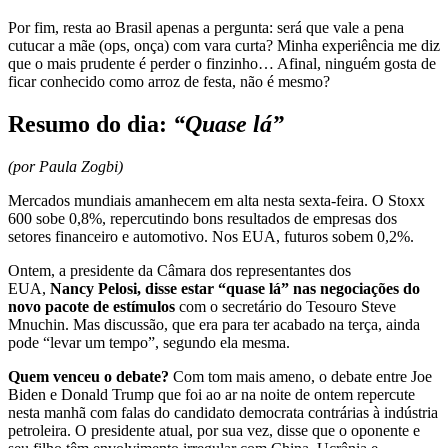
Por fim, resta ao Brasil apenas a pergunta: será que vale a pena
cutucar a mãe (ops, onça) com vara curta? Minha experiência me diz
que o mais prudente é perder o finzinho… Afinal, ninguém gosta de
ficar conhecido como arroz de festa, não é mesmo?
Resumo do dia:
“Quase lá”
(por Paula Zogbi)
Mercados mundiais amanhecem em alta nesta sexta-feira. O Stoxx
600 sobe 0,8%, repercutindo bons resultados de empresas dos
setores financeiro e automotivo. Nos EUA, futuros sobem 0,2%.
Ontem, a presidente da Câmara dos representantes dos
EUA,
Nancy Pelosi, disse estar “quase lá” nas negociações do
novo pacote de estímulos
com o secretário do Tesouro Steve
Mnuchin. Mas discussão, que era para ter acabado na terça, ainda
pode “levar um tempo”, segundo ela mesma.
Quem venceu o debate?
Com tom mais ameno, o debate entre Joe
Biden e Donald Trump que foi ao ar na noite de ontem repercute
nesta manhã com falas do candidato democrata contrárias à indústria
petroleira. O presidente atual, por sua vez, disse que o oponente e