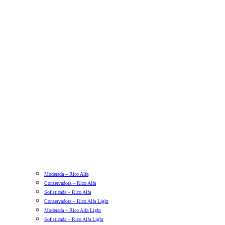
Moderada – Rico Alfa
Conservadora – Rico Alfa
Sofisticada – Rico Alfa
Conservadora – Rico Alfa Light
Moderada – Rico Alfa Light
Sofisticada – Rico Alfa Light