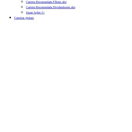
Carteira Recomendada FIIs
em alta
Carteira Recomendada Dividendos
em alta
Smart Ações 5+
Carteiras globais