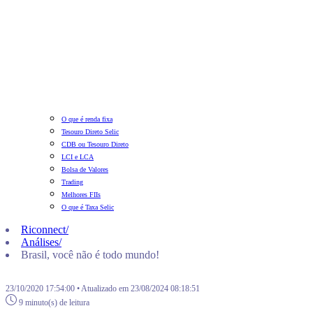
O que é renda fixa
Tesouro Direto Selic
CDB ou Tesouro Direto
LCI e LCA
Bolsa de Valores
Trading
Melhores FIIs
O que é Taxa Selic
Riconnect
/
Análises
/
Brasil, você não é todo mundo!
23/10/2020 17:54:00 • Atualizado em 23/08/2024 08:18:51
9 minuto(s) de leitura