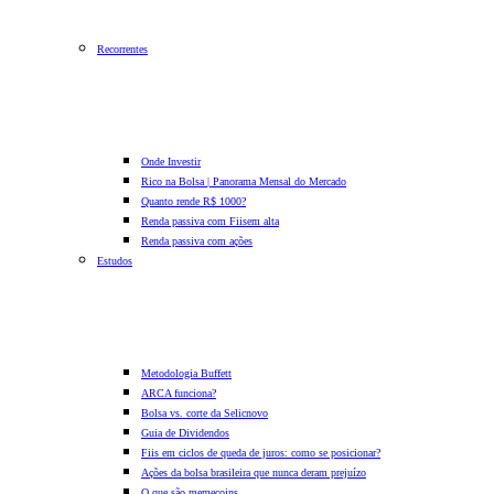
Recorrentes
Onde Investir
Rico na Bolsa | Panorama Mensal do Mercado
Quanto rende R$ 1000?
Renda passiva com Fiis
em alta
Renda passiva com ações
Estudos
Metodologia Buffett
ARCA funciona?
Bolsa vs. corte da Selic
novo
Guia de Dividendos
Fiis em ciclos de queda de juros: como se posicionar?
Ações da bolsa brasileira que nunca deram prejuízo
O que são memecoins