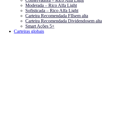
Conservadora – Rico Alfa Light
Moderada – Rico Alfa Light
Sofisticada – Rico Alfa Light
Carteira Recomendada FIIs
em alta
Carteira Recomendada Dividendos
em alta
Smart Ações 5+
Carteiras globais