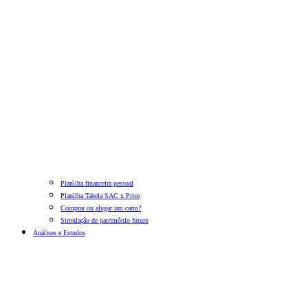
Planilha financeira pessoal
Planilha Tabela SAC x Price
Comprar ou alugar um carro?
Simulação de patrimônio futuro
Análises e Estudos