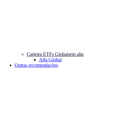
Carteira ETFs Globais
em alta
Alfa Global
Outras recomendações