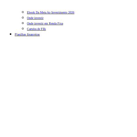
Ebook Da Meta Ao Investimento 2026
Onde investir
Onde investir em Renda Fixa
Carteira de FIIs
Planilhas financeiras