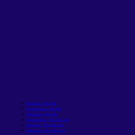
Moderada – Rico Alfa
Conservadora – Rico Alfa
Sofisticada – Rico Alfa
Conservadora – Rico Alfa Light
Moderada – Rico Alfa Light
Sofisticada – Rico Alfa Light