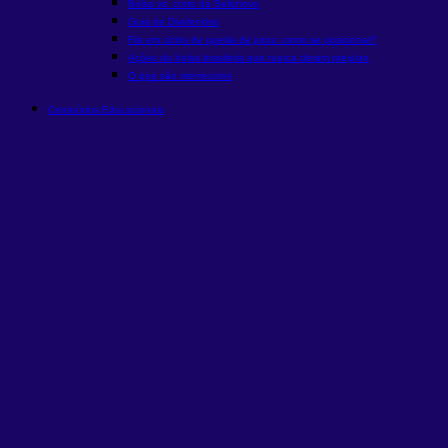
Bolsa vs. corte da Selic
novo
Guia de Dividendos
Fiis em ciclos de queda de juros: como se posicionar?
Ações da bolsa brasileira que nunca deram prejuízo
O que são memecoins
Conteúdos Educacionais