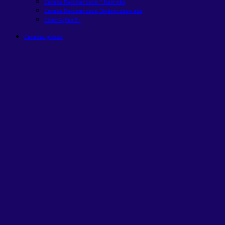
Carteira Recomendada FIIs
em alta
Carteira Recomendada Dividendos
em alta
Smart Ações 5+
Carteiras globais