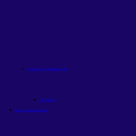
Carteira ETFs Globais
em alta
Alfa Global
Outras recomendações