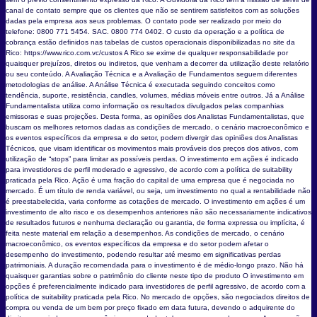
canal de contato sempre que os clientes que não se sentirem satisfeitos com as soluções
dadas pela empresa aos seus problemas. O contato pode ser realizado por meio do
telefone: 0800 771 5454. SAC. 0800 774 0402. O custo da operação e a política de
cobrança estão definidos nas tabelas de custos operacionais disponibilizadas no site da
Rico: https://www.rico.com.vc/custos A Rico se exime de qualquer responsabilidade por
quaisquer prejuízos, diretos ou indiretos, que venham a decorrer da utilização deste relatório
ou seu conteúdo. A Avaliação Técnica e a Avaliação de Fundamentos seguem diferentes
metodologias de análise. A Análise Técnica é executada seguindo conceitos como
tendência, suporte, resistência, candles, volumes, médias móveis entre outros. Já a Análise
Fundamentalista utiliza como informação os resultados divulgados pelas companhias
emissoras e suas projeções. Desta forma, as opiniões dos Analistas Fundamentalistas, que
buscam os melhores retornos dadas as condições de mercado, o cenário macroeconômico e
os eventos específicos da empresa e do setor, podem divergir das opiniões dos Analistas
Técnicos, que visam identificar os movimentos mais prováveis dos preços dos ativos, com
utilização de “stops” para limitar as possíveis perdas. O investimento em ações é indicado
para investidores de perfil moderado e agressivo, de acordo com a política de suitability
praticada pela Rico. Ação é uma fração do capital de uma empresa que é negociada no
mercado. É um título de renda variável, ou seja, um investimento no qual a rentabilidade não
é preestabelecida, varia conforme as cotações de mercado. O investimento em ações é um
investimento de alto risco e os desempenhos anteriores não são necessariamente indicativos
de resultados futuros e nenhuma declaração ou garantia, de forma expressa ou implícita, é
feita neste material em relação a desempenhos. As condições de mercado, o cenário
macroeconômico, os eventos específicos da empresa e do setor podem afetar o
desempenho do investimento, podendo resultar até mesmo em significativas perdas
patrimoniais. A duração recomendada para o investimento é de médio-longo prazo. Não há
quaisquer garantias sobre o patrimônio do cliente neste tipo de produto O investimento em
opções é preferencialmente indicado para investidores de perfil agressivo, de acordo com a
política de suitability praticada pela Rico. No mercado de opções, são negociados direitos de
compra ou venda de um bem por preço fixado em data futura, devendo o adquirente do