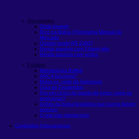
Recorrentes
Onde Investir
Rico na Bolsa | Panorama Mensal do
Mercado
Quanto rende R$ 1000?
Renda passiva com Fiis
em alta
Renda passiva com ações
Estudos
Metodologia Buffett
ARCA funciona?
Bolsa vs. corte da Selic
novo
Guia de Dividendos
Fiis em ciclos de queda de juros: como se
posicionar?
Ações da bolsa brasileira que nunca deram
prejuízo
O que são memecoins
Conteúdos Educacionais