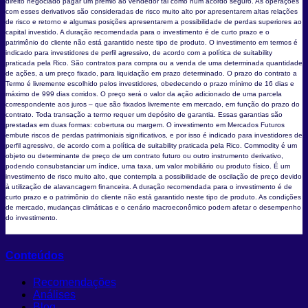
direito negociado pagar um prêmio ao vendedor tal como num acordo seguro. As operações
com esses derivativos são consideradas de risco muito alto por apresentarem altas relações
de risco e retorno e algumas posições apresentarem a possibilidade de perdas superiores ao
capital investido. A duração recomendada para o investimento é de curto prazo e o
patrimônio do cliente não está garantido neste tipo de produto. O investimento em termos é
indicado para investidores de perfil agressivo, de acordo com a política de suitability
praticada pela Rico. São contratos para compra ou a venda de uma determinada quantidade
de ações, a um preço fixado, para liquidação em prazo determinado. O prazo do contrato a
Termo é livremente escolhido pelos investidores, obedecendo o prazo mínimo de 16 dias e
máximo de 999 dias corridos. O preço será o valor da ação adicionado de uma parcela
correspondente aos juros – que são fixados livremente em mercado, em função do prazo do
contrato. Toda transação a termo requer um depósito de garantia. Essas garantias são
prestadas em duas formas: cobertura ou margem. O investimento em Mercados Futuros
embute riscos de perdas patrimoniais significativos, e por isso é indicado para investidores de
perfil agressivo, de acordo com a política de suitability praticada pela Rico. Commodity é um
objeto ou determinante de preço de um contrato futuro ou outro instrumento derivativo,
podendo consubstanciar um índice, uma taxa, um valor mobiliário ou produto físico. É um
investimento de risco muito alto, que contempla a possibilidade de oscilação de preço devido
à utilização de alavancagem financeira. A duração recomendada para o investimento é de
curto prazo e o patrimônio do cliente não está garantido neste tipo de produto. As condições
de mercado, mudanças climáticas e o cenário macroeconômico podem afetar o desempenho
do investimento.
Conteúdos
Recomendações
Análises
Blog