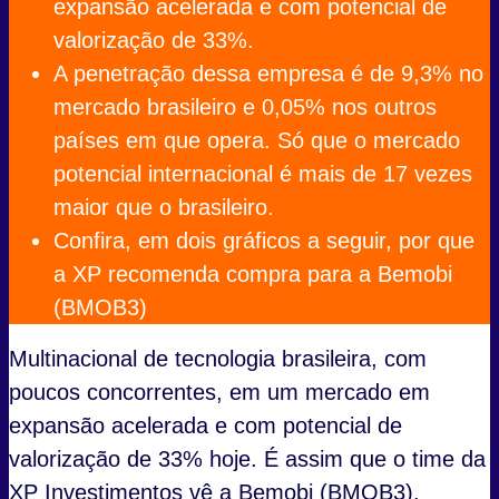
expansão acelerada e com potencial de
valorização de 33%.
A penetração dessa empresa é de 9,3% no
mercado brasileiro e 0,05% nos outros
países em que opera. Só que o mercado
potencial internacional é mais de 17 vezes
maior que o brasileiro.
Confira, em dois gráficos a seguir, por que
a XP recomenda compra para a Bemobi
(BMOB3)
Multinacional de tecnologia brasileira, com
poucos concorrentes, em um mercado em
expansão acelerada e com potencial de
valorização de 33% hoje. É assim que o time da
XP Investimentos vê a Bemobi (BMOB3),