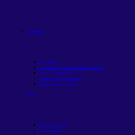
Recorrentes
Onde Investir
Rico na Bolsa | Panorama Mensal do Mercado
Quanto rende R$ 1000?
Renda passiva com Fiis
em alta
Renda passiva com ações
Estudos
Metodologia Buffett
ARCA funciona?