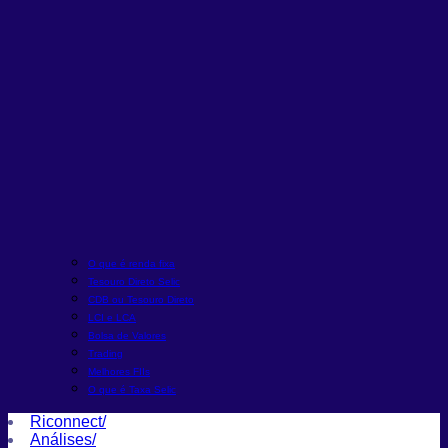
O que é renda fixa
Tesouro Direto Selic
CDB ou Tesouro Direto
LCI e LCA
Bolsa de Valores
Trading
Melhores FIIs
O que é Taxa Selic
Riconnect
/
Análises
/