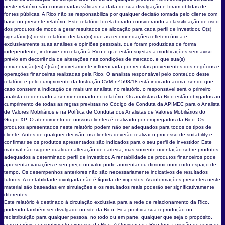
neste relatório são consideradas válidas na data de sua divulgação e foram obtidas de
fontes públicas. A Rico não se responsabiliza por qualquer decisão tomada pelo cliente com
base no presente relatório. Este relatório foi elaborado considerando a classificação de risco
dos produtos de modo a gerar resultados de alocação para cada perfil de investidor. O(s)
signatário(s) deste relatório declara(m) que as recomendações refletem única e
exclusivamente suas análises e opiniões pessoais, que foram produzidas de forma
independente, inclusive em relação à Rico e que estão sujeitas a modificações sem aviso
prévio em decorrência de alterações nas condições de mercado, e que sua(s)
remuneração(es) é(são) indiretamente influenciada por receitas provenientes dos negócios e
operações financeiras realizadas pela Rico. O analista responsável pelo conteúdo deste
relatório e pelo cumprimento da Instrução CVM nº 598/18 está indicado acima, sendo que,
caso constem a indicação de mais um analista no relatório, o responsável será o primeiro
analista credenciado a ser mencionado no relatório. Os analistas da Rico estão obrigados ao
cumprimento de todas as regras previstas no Código de Conduta da APIMEC para o Analista
de Valores Mobiliários e na Política de Conduta dos Analistas de Valores Mobiliários do
Grupo XP. O atendimento de nossos clientes é realizado por empregados da Rico. Os
produtos apresentados neste relatório podem não ser adequados para todos os tipos de
cliente. Antes de qualquer decisão, os clientes deverão realizar o processo de suitability e
confirmar se os produtos apresentados são indicados para o seu perfil de investidor. Este
material não sugere qualquer alteração de carteira, mas somente orientação sobre produtos
adequados a determinado perfil de investidor. A rentabilidade de produtos financeiros pode
apresentar variações e seu preço ou valor pode aumentar ou diminuir num curto espaço de
tempo. Os desempenhos anteriores não são necessariamente indicativos de resultados
futuros. A rentabilidade divulgada não é líquida de impostos. As informações presentes neste
material são baseadas em simulações e os resultados reais poderão ser significativamente
diferentes.
Este relatório é destinado à circulação exclusiva para a rede de relacionamento da Rico,
podendo também ser divulgado no site da Rico. Fica proibida sua reprodução ou
redistribuição para qualquer pessoa, no todo ou em parte, qualquer que seja o propósito,
sem o prévio consentimento expresso da Rico. A Ouvidoria da Rico tem a missão de servir de