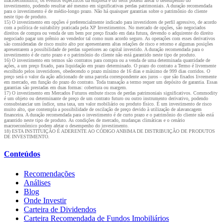
macroeconômico, os eventos específicos da empresa e do setor podem afetar o desempenho do
investimento, podendo resultar até mesmo em significativas perdas patrimoniais. A duração recomendada
para o investimento é de médio-longo prazo. Não há quaisquer garantias sobre o patrimônio do cliente
neste tipo de produto.
15) O investimento em opções é preferencialmente indicado para investidores de perfil agressivo, de acordo
com a política de suitability praticada pela XP Investimentos. No mercado de opções, são negociados
direitos de compra ou venda de um bem por preço fixado em data futura, devendo o adquirente do direito
negociado pagar um prêmio ao vendedor tal como num acordo seguro. As operações com esses derivativos
são consideradas de risco muito alto por apresentarem altas relações de risco e retorno e algumas posições
apresentarem a possibilidade de perdas superiores ao capital investido. A duração recomendada para o
investimento é de curto prazo e o patrimônio do cliente não está garantido neste tipo de produto.
16) O investimento em termos são contratos para compra ou a venda de uma determinada quantidade de
ações, a um preço fixado, para liquidação em prazo determinado. O prazo do contrato a Termo é livremente
escolhido pelos investidores, obedecendo o prazo mínimo de 16 dias e máximo de 999 dias corridos. O
preço será o valor da ação adicionado de uma parcela correspondente aos juros – que são fixados livremente
em mercado, em função do prazo do contrato. Toda transação a termo requer um depósito de garantia. Essas
garantias são prestadas em duas formas: cobertura ou margem.
17) O investimento em Mercados Futuros embute riscos de perdas patrimoniais significativos. Commodity
é um objeto ou determinante de preço de um contrato futuro ou outro instrumento derivativo, podendo
consubstanciar um índice, uma taxa, um valor mobiliário ou produto físico. É um investimento de risco
muito alto, que contempla a possibilidade de oscilação de preço devido à utilização de alavancagem
financeira. A duração recomendada para o investimento é de curto prazo e o patrimônio do cliente não está
garantido neste tipo de produto. As condições de mercado, mudanças climáticas e o cenário
macroeconômico podem afetar o desempenho do investimento.
18) ESTA INSTITUIÇÃO É ADERENTE AO CÓDIGO ANBIMA DE DISTRIBUIÇÃO DE PRODUTOS
DE INVESTIMENTO.
Conteúdos
Recomendações
Análises
Blog
Onde Investir
Carteira de Dividendos
Carteira Recomendada de Fundos Imobiliários