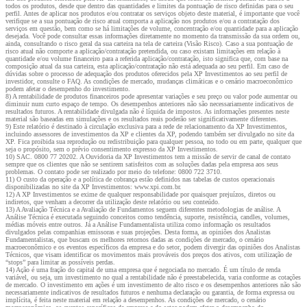
todos os produtos, desde que dentro das quantidades e limites da pontuação de risco definidas para o seu
perfil. Antes de aplicar nos produtos e/ou contratar os serviços objeto deste material, é importante que você
verifique se a sua pontuação de risco atual comporta a aplicação nos produtos e/ou a contratação dos
serviços em questão, bem como se há limitações de volume, concentração e/ou quantidade para a aplicação
desejada. Você pode consultar essas informações diretamente no momento da transmissão da sua ordem ou,
ainda, consultando o risco geral da sua carteira na tela de carteira (Visão Risco). Caso a sua pontuação de
risco atual não comporte a aplicação/contratação pretendida, ou caso existam limitações em relação à
quantidade e/ou volume financeiro para a referida aplicação/contratação, isto significa que, com base na
composição atual da sua carteira, esta aplicação/contratação não está adequada ao seu perfil. Em caso de
dúvidas sobre o processo de adequação dos produtos oferecidos pela XP Investimentos ao seu perfil de
investidor, consulte o FAQ. As condições de mercado, mudanças climáticas e o cenário macroeconômico
podem afetar o desempenho do investimento.
8) A rentabilidade de produtos financeiros pode apresentar variações e seu preço ou valor pode aumentar ou
diminuir num curto espaço de tempo. Os desempenhos anteriores não são necessariamente indicativos de
resultados futuros. A rentabilidade divulgada não é líquida de impostos. As informações presentes neste
material são baseadas em simulações e os resultados reais poderão ser significativamente diferentes.
9) Este relatório é destinado à circulação exclusiva para a rede de relacionamento da XP Investimentos,
incluindo assessores de investimentos da XP e clientes da XP, podendo também ser divulgado no site da
XP. Fica proibida sua reprodução ou redistribuição para qualquer pessoa, no todo ou em parte, qualquer que
seja o propósito, sem o prévio consentimento expresso da XP Investimentos.
10) SAC. 0800 77 20202. A Ouvidoria da XP Investimentos tem a missão de servir de canal de contato
sempre que os clientes que não se sentirem satisfeitos com as soluções dadas pela empresa aos seus
problemas. O contato pode ser realizado por meio do telefone: 0800 722 3710.
11) O custo da operação e a política de cobrança estão definidos nas tabelas de custos operacionais
disponibilizadas no site da XP Investimentos: www.xpi.com.br.
12) A XP Investimentos se exime de qualquer responsabilidade por quaisquer prejuízos, diretos ou
indiretos, que venham a decorrer da utilização deste relatório ou seu conteúdo.
13) A Avaliação Técnica e a Avaliação de Fundamentos seguem diferentes metodologias de análise. A
Análise Técnica é executada seguindo conceitos como tendência, suporte, resistência, candles, volumes,
médias móveis entre outros. Já a Análise Fundamentalista utiliza como informação os resultados
divulgados pelas companhias emissoras e suas projeções. Desta forma, as opiniões dos Analistas
Fundamentalistas, que buscam os melhores retornos dadas as condições de mercado, o cenário
macroeconômico e os eventos específicos da empresa e do setor, podem divergir das opiniões dos Analistas
Técnicos, que visam identificar os movimentos mais prováveis dos preços dos ativos, com utilização de
“stops” para limitar as possíveis perdas.
14) Ação é uma fração do capital de uma empresa que é negociada no mercado. É um título de renda
variável, ou seja, um investimento no qual a rentabilidade não é preestabelecida, varia conforme as cotações
de mercado. O investimento em ações é um investimento de alto risco e os desempenhos anteriores não são
necessariamente indicativos de resultados futuros e nenhuma declaração ou garantia, de forma expressa ou
implícita, é feita neste material em relação a desempenhos. As condições de mercado, o cenário