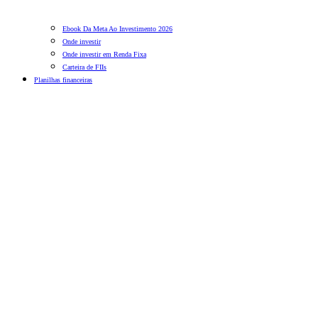
Ebook Da Meta Ao Investimento 2026
Onde investir
Onde investir em Renda Fixa
Carteira de FIIs
Planilhas financeiras