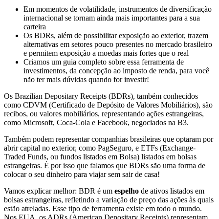
Em momentos de volatilidade, instrumentos de diversificação
internacional se tornam ainda mais importantes para a sua
carteira
Os BDRs, além de possibilitar exposição ao exterior, trazem
alternativas em setores pouco presentes no mercado brasileiro
e permitem exposição a moedas mais fortes que o real
Criamos um guia completo sobre essa ferramenta de
investimentos, da concepção ao imposto de renda, para você
não ter mais dúvidas quando for investir!
Os Brazilian Depositary Receipts (BDRs), também conhecidos
como CDVM (Certificado de Depósito de Valores Mobiliários), são
recibos, ou valores mobiliários, representando ações estrangeiras,
como Microsoft, Coca-Cola e Facebook, negociados na B3.
Também podem representar companhias brasileiras que optaram por
abrir capital no exterior, como PagSeguro, e ETFs (Exchange-
Traded Funds, ou fundos listados em Bolsa) listados em bolsas
estrangeiras. É por isso que falamos que BDRs são uma forma de
colocar o seu dinheiro para viajar sem sair de casa!
Vamos explicar melhor: BDR é um
espelho
de ativos listados em
bolsas estrangeiras, refletindo a variação de preço das ações às quais
estão atreladas. Esse tipo de ferramenta existe em todo o mundo.
Nos EUA, os ADRs (American Depositary Receipts) representam