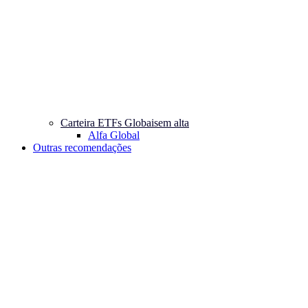
Carteira ETFs Globais
em alta
Alfa Global
Outras recomendações