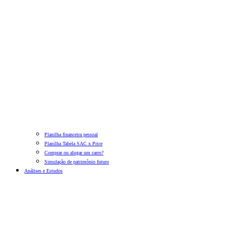
Planilha financeira pessoal
Planilha Tabela SAC x Price
Comprar ou alugar um carro?
Simulação de patrimônio futuro
Análises e Estudos