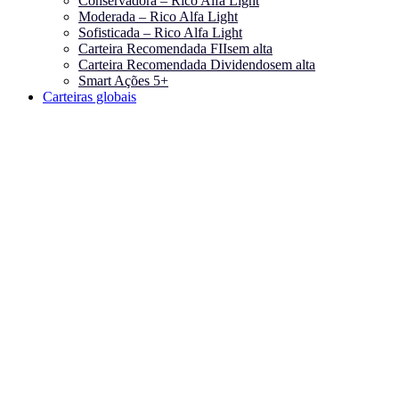
Conservadora – Rico Alfa Light
Moderada – Rico Alfa Light
Sofisticada – Rico Alfa Light
Carteira Recomendada FIIs
em alta
Carteira Recomendada Dividendos
em alta
Smart Ações 5+
Carteiras globais