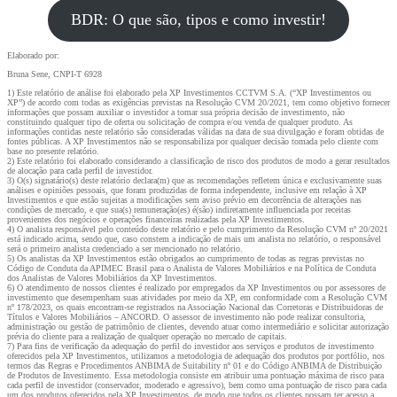
BDR: O que são, tipos e como investir!
Elaborado por:
Bruna Sene, CNPI-T 6928
1) Este relatório de análise foi elaborado pela XP Investimentos CCTVM S.A. (“XP Investimentos ou
XP”) de acordo com todas as exigências previstas na Resolução CVM 20/2021, tem como objetivo fornecer
informações que possam auxiliar o investidor a tomar sua própria decisão de investimento, não
constituindo qualquer tipo de oferta ou solicitação de compra e/ou venda de qualquer produto. As
informações contidas neste relatório são consideradas válidas na data de sua divulgação e foram obtidas de
fontes públicas. A XP Investimentos não se responsabiliza por qualquer decisão tomada pelo cliente com
base no presente relatório.
2) Este relatório foi elaborado considerando a classificação de risco dos produtos de modo a gerar resultados
de alocação para cada perfil de investidor.
3) O(s) signatário(s) deste relatório declara(m) que as recomendações refletem única e exclusivamente suas
análises e opiniões pessoais, que foram produzidas de forma independente, inclusive em relação à XP
Investimentos e que estão sujeitas a modificações sem aviso prévio em decorrência de alterações nas
condições de mercado, e que sua(s) remuneração(es) é(são) indiretamente influenciada por receitas
provenientes dos negócios e operações financeiras realizadas pela XP Investimentos.
4) O analista responsável pelo conteúdo deste relatório e pelo cumprimento da Resolução CVM nº 20/2021
está indicado acima, sendo que, caso constem a indicação de mais um analista no relatório, o responsável
será o primeiro analista credenciado a ser mencionado no relatório.
5) Os analistas da XP Investimentos estão obrigados ao cumprimento de todas as regras previstas no
Código de Conduta da APIMEC Brasil para o Analista de Valores Mobiliários e na Política de Conduta
dos Analistas de Valores Mobiliários da XP Investimentos.
6) O atendimento de nossos clientes é realizado por empregados da XP Investimentos ou por assessores de
investimento que desempenham suas atividades por meio da XP, em conformidade com a Resolução CVM
nº 178/2023, os quais encontram-se registrados na Associação Nacional das Corretoras e Distribuidoras de
Títulos e Valores Mobiliários – ANCORD. O assessor de investimento não pode realizar consultoria,
administração ou gestão de patrimônio de clientes, devendo atuar como intermediário e solicitar autorização
prévia do cliente para a realização de qualquer operação no mercado de capitais.
7) Para fins de verificação da adequação do perfil do investidor aos serviços e produtos de investimento
oferecidos pela XP Investimentos, utilizamos a metodologia de adequação dos produtos por portfólio, nos
termos das Regras e Procedimentos ANBIMA de Suitability nº 01 e do Código ANBIMA de Distribuição
de Produtos de Investimento. Essa metodologia consiste em atribuir uma pontuação máxima de risco para
cada perfil de investidor (conservador, moderado e agressivo), bem como uma pontuação de risco para cada
um dos produtos oferecidos pela XP Investimentos, de modo que todos os clientes possam ter acesso a