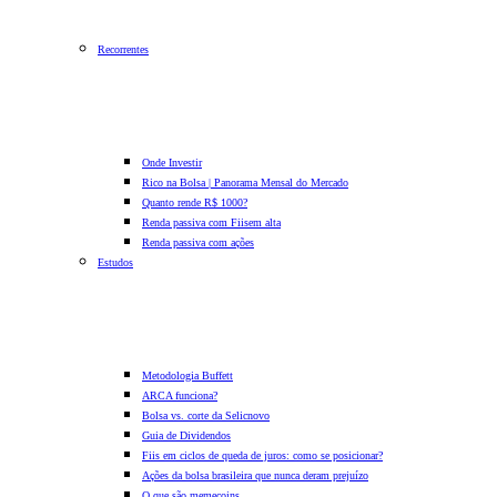
Recorrentes
Onde Investir
Rico na Bolsa | Panorama Mensal do Mercado
Quanto rende R$ 1000?
Renda passiva com Fiis
em alta
Renda passiva com ações
Estudos
Metodologia Buffett
ARCA funciona?
Bolsa vs. corte da Selic
novo
Guia de Dividendos
Fiis em ciclos de queda de juros: como se posicionar?
Ações da bolsa brasileira que nunca deram prejuízo
O que são memecoins