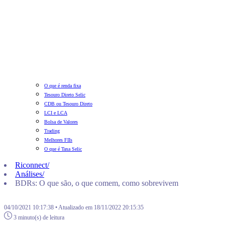
O que é renda fixa
Tesouro Direto Selic
CDB ou Tesouro Direto
LCI e LCA
Bolsa de Valores
Trading
Melhores FIIs
O que é Taxa Selic
Riconnect
/
Análises
/
BDRs: O que são, o que comem, como sobrevivem
04/10/2021 10:17:38 • Atualizado em 18/11/2022 20:15:35
3 minuto(s) de leitura