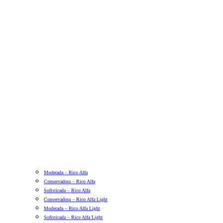
Moderada – Rico Alfa
Conservadora – Rico Alfa
Sofisticada – Rico Alfa
Conservadora – Rico Alfa Light
Moderada – Rico Alfa Light
Sofisticada – Rico Alfa Light