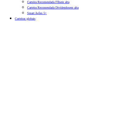
Carteira Recomendada FIIs
em alta
Carteira Recomendada Dividendos
em alta
Smart Ações 5+
Carteiras globais