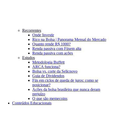
Recorrentes
Onde Investir
Rico na Bolsa | Panorama Mensal do Mercado
Quanto rende R$ 1000?
Renda passiva com Fiis
em alta
Renda passiva com ações
Estudos
Metodologia Buffett
ARCA funciona?
Bolsa vs. corte da Selic
novo
Guia de Dividendos
Fiis em ciclos de queda de juros: como se
posicionar?
Ações da bolsa brasileira que nunca deram
prejuízo
O que são memecoins
Conteúdos Educacionais