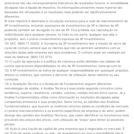
anteriores não são necessariamente indicativos de resultados futuros. A rentabilidade
divulgada não é líquida de impostos. As informações presentes neste material são
baseadas em simulações e os resultados reais poderão ser significativamente
diferentes.
9) Este relatório é destinado à circulação exclusiva para a rede de relacionamento da
XP Investimentos, incluindo assessores de investimentos da XP e clientes da XP,
podendo também ser divulgado no site da XP. Fica proibida sua reprodução ou
redistribuição para qualquer pessoa, no todo ou em parte, qualquer que seja o
propósito, sem o prévio consentimento expresso da XP Investimentos.
10) SAC. 0800 77 20202. A Ouvidoria da XP Investimentos tem a missão de servir de
canal de contato sempre que os clientes que não se sentirem satisfeitos com as
soluções dadas pela empresa aos seus problemas. O contato pode ser realizado por
meio do telefone: 0800 722 3710.
11) O custo da operação e a política de cobrança estão definidos nas tabelas de
custos operacionais disponibilizadas no site da XP Investimentos: www.xpi.com.br.
12) A XP Investimentos se exime de qualquer responsabilidade por quaisquer prejuízos,
diretos ou indiretos, que venham a decorrer da utilização deste relatório ou seu
conteúdo.
13) A Avaliação Técnica e a Avaliação de Fundamentos seguem diferentes
metodologias de análise. A Análise Técnica é executada seguindo conceitos como
tendência, suporte, resistência, candles, volumes, médias móveis entre outros. Já a
Análise Fundamentalista utiliza como informação os resultados divulgados pelas
companhias emissoras e suas projeções. Desta forma, as opiniões dos Analistas
Fundamentalistas, que buscam os melhores retornos dadas as condições de mercado,
o cenário macroeconômico e os eventos específicos da empresa e do setor, podem
divergir das opiniões dos Analistas Técnicos, que visam identificar os movimentos mais
prováveis dos preços dos ativos, com utilização de “stops” para limitar as possíveis
perdas.
14) Ação é uma fração do capital de uma empresa que é negociada no mercado. É
um título de renda variável, ou seja, um investimento no qual a rentabilidade não é