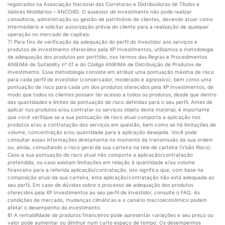
registrados na Associação Nacional das Corretoras e Distribuidoras de Títulos e
Valores Mobiliários – ANCORD. O assessor de investimento não pode realizar
consultoria, administração ou gestão de patrimônio de clientes, devendo atuar como
intermediário e solicitar autorização prévia do cliente para a realização de qualquer
operação no mercado de capitais.
7) Para fins de verificação da adequação do perfil do investidor aos serviços e
produtos de investimento oferecidos pela XP Investimentos, utilizamos a metodologia
de adequação dos produtos por portfólio, nos termos das Regras e Procedimentos
ANBIMA de Suitability nº 01 e do Código ANBIMA de Distribuição de Produtos de
Investimento. Essa metodologia consiste em atribuir uma pontuação máxima de risco
para cada perfil de investidor (conservador, moderado e agressivo), bem como uma
pontuação de risco para cada um dos produtos oferecidos pela XP Investimentos, de
modo que todos os clientes possam ter acesso a todos os produtos, desde que dentro
das quantidades e limites da pontuação de risco definidas para o seu perfil. Antes de
aplicar nos produtos e/ou contratar os serviços objeto deste material, é importante
que você verifique se a sua pontuação de risco atual comporta a aplicação nos
produtos e/ou a contratação dos serviços em questão, bem como se há limitações de
volume, concentração e/ou quantidade para a aplicação desejada. Você pode
consultar essas informações diretamente no momento da transmissão da sua ordem
ou, ainda, consultando o risco geral da sua carteira na tela de carteira (Visão Risco).
Caso a sua pontuação de risco atual não comporte a aplicação/contratação
pretendida, ou caso existam limitações em relação à quantidade e/ou volume
financeiro para a referida aplicação/contratação, isto significa que, com base na
composição atual da sua carteira, esta aplicação/contratação não está adequada ao
seu perfil. Em caso de dúvidas sobre o processo de adequação dos produtos
oferecidos pela XP Investimentos ao seu perfil de investidor, consulte o FAQ. As
condições de mercado, mudanças climáticas e o cenário macroeconômico podem
afetar o desempenho do investimento.
8) A rentabilidade de produtos financeiros pode apresentar variações e seu preço ou
valor pode aumentar ou diminuir num curto espaço de tempo. Os desempenhos