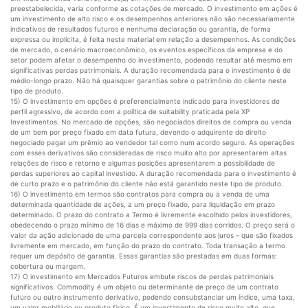
preestabelecida, varia conforme as cotações de mercado. O investimento em ações é
um investimento de alto risco e os desempenhos anteriores não são necessariamente
indicativos de resultados futuros e nenhuma declaração ou garantia, de forma
expressa ou implícita, é feita neste material em relação a desempenhos. As condições
de mercado, o cenário macroeconômico, os eventos específicos da empresa e do
setor podem afetar o desempenho do investimento, podendo resultar até mesmo em
significativas perdas patrimoniais. A duração recomendada para o investimento é de
médio-longo prazo. Não há quaisquer garantias sobre o patrimônio do cliente neste
tipo de produto.
15) O investimento em opções é preferencialmente indicado para investidores de
perfil agressivo, de acordo com a política de suitability praticada pela XP
Investimentos. No mercado de opções, são negociados direitos de compra ou venda
de um bem por preço fixado em data futura, devendo o adquirente do direito
negociado pagar um prêmio ao vendedor tal como num acordo seguro. As operações
com esses derivativos são consideradas de risco muito alto por apresentarem altas
relações de risco e retorno e algumas posições apresentarem a possibilidade de
perdas superiores ao capital investido. A duração recomendada para o investimento é
de curto prazo e o patrimônio do cliente não está garantido neste tipo de produto.
16) O investimento em termos são contratos para compra ou a venda de uma
determinada quantidade de ações, a um preço fixado, para liquidação em prazo
determinado. O prazo do contrato a Termo é livremente escolhido pelos investidores,
obedecendo o prazo mínimo de 16 dias e máximo de 999 dias corridos. O preço será o
valor da ação adicionado de uma parcela correspondente aos juros – que são fixados
livremente em mercado, em função do prazo do contrato. Toda transação a termo
requer um depósito de garantia. Essas garantias são prestadas em duas formas:
cobertura ou margem.
17) O investimento em Mercados Futuros embute riscos de perdas patrimoniais
significativos. Commodity é um objeto ou determinante de preço de um contrato
futuro ou outro instrumento derivativo, podendo consubstanciar um índice, uma taxa,
um valor mobiliário ou produto físico. É um investimento de risco muito alto, que