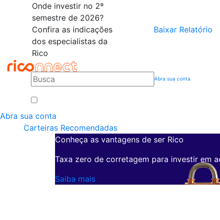
Onde investir no 2º
semestre de 2026?
Confira as indicações
Baixar Relatório
dos especialistas da
Rico
Abra sua conta
Abra sua conta
Carteiras Recomendadas
Conheça as vantagens de ser Rico
Taxa zero de corretagem para investir em a
Saiba mais