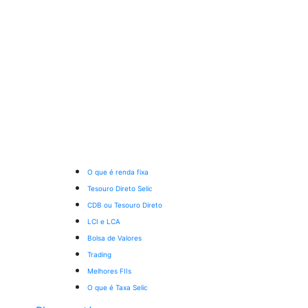
O que é renda fixa
Tesouro Direto Selic
CDB ou Tesouro Direto
LCI e LCA
Bolsa de Valores
Trading
Melhores FIIs
O que é Taxa Selic