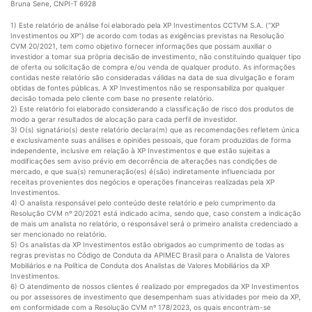
Bruna Sene, CNPI-T 6928
1) Este relatório de análise foi elaborado pela XP Investimentos CCTVM S.A. (“XP
Investimentos ou XP”) de acordo com todas as exigências previstas na Resolução
CVM 20/2021, tem como objetivo fornecer informações que possam auxiliar o
investidor a tomar sua própria decisão de investimento, não constituindo qualquer tipo
de oferta ou solicitação de compra e/ou venda de qualquer produto. As informações
contidas neste relatório são consideradas válidas na data de sua divulgação e foram
obtidas de fontes públicas. A XP Investimentos não se responsabiliza por qualquer
decisão tomada pelo cliente com base no presente relatório.
2) Este relatório foi elaborado considerando a classificação de risco dos produtos de
modo a gerar resultados de alocação para cada perfil de investidor.
3) O(s) signatário(s) deste relatório declara(m) que as recomendações refletem única
e exclusivamente suas análises e opiniões pessoais, que foram produzidas de forma
independente, inclusive em relação à XP Investimentos e que estão sujeitas a
modificações sem aviso prévio em decorrência de alterações nas condições de
mercado, e que sua(s) remuneração(es) é(são) indiretamente influenciada por
receitas provenientes dos negócios e operações financeiras realizadas pela XP
Investimentos.
4) O analista responsável pelo conteúdo deste relatório e pelo cumprimento da
Resolução CVM nº 20/2021 está indicado acima, sendo que, caso constem a indicação
de mais um analista no relatório, o responsável será o primeiro analista credenciado a
ser mencionado no relatório.
5) Os analistas da XP Investimentos estão obrigados ao cumprimento de todas as
regras previstas no Código de Conduta da APIMEC Brasil para o Analista de Valores
Mobiliários e na Política de Conduta dos Analistas de Valores Mobiliários da XP
Investimentos.
6) O atendimento de nossos clientes é realizado por empregados da XP Investimentos
ou por assessores de investimento que desempenham suas atividades por meio da XP,
em conformidade com a Resolução CVM nº 178/2023, os quais encontram-se