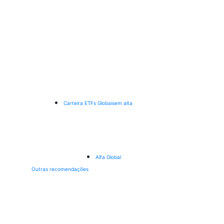
Carteira ETFs Globais
em alta
Alfa Global
Outras recomendações