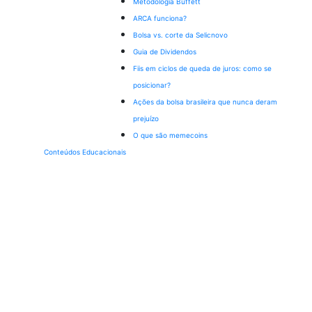
Metodologia Buffett
ARCA funciona?
Bolsa vs. corte da Selic
novo
Guia de Dividendos
Fiis em ciclos de queda de juros: como se
posicionar?
Ações da bolsa brasileira que nunca deram
prejuízo
O que são memecoins
Conteúdos Educacionais