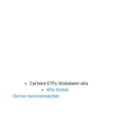
Carteira ETFs Globais
em alta
Alfa Global
Outras recomendações