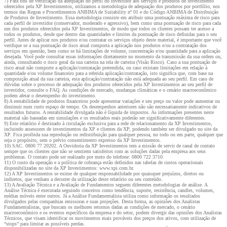
7) Para fins de verificação da adequação do perfil do investidor aos serviços e produtos de investimento
oferecidos pela XP Investimentos, utilizamos a metodologia de adequação dos produtos por portfólio, nos
termos das Regras e Procedimentos ANBIMA de Suitability nº 01 e do Código ANBIMA de Distribuição
de Produtos de Investimento. Essa metodologia consiste em atribuir uma pontuação máxima de risco para
cada perfil de investidor (conservador, moderado e agressivo), bem como uma pontuação de risco para cada
um dos produtos oferecidos pela XP Investimentos, de modo que todos os clientes possam ter acesso a
todos os produtos, desde que dentro das quantidades e limites da pontuação de risco definidas para o seu
perfil. Antes de aplicar nos produtos e/ou contratar os serviços objeto deste material, é importante que você
verifique se a sua pontuação de risco atual comporta a aplicação nos produtos e/ou a contratação dos
serviços em questão, bem como se há limitações de volume, concentração e/ou quantidade para a aplicação
desejada. Você pode consultar essas informações diretamente no momento da transmissão da sua ordem ou,
ainda, consultando o risco geral da sua carteira na tela de carteira (Visão Risco). Caso a sua pontuação de
risco atual não comporte a aplicação/contratação pretendida, ou caso existam limitações em relação à
quantidade e/ou volume financeiro para a referida aplicação/contratação, isto significa que, com base na
composição atual da sua carteira, esta aplicação/contratação não está adequada ao seu perfil. Em caso de
dúvidas sobre o processo de adequação dos produtos oferecidos pela XP Investimentos ao seu perfil de
investidor, consulte o FAQ. As condições de mercado, mudanças climáticas e o cenário macroeconômico
podem afetar o desempenho do investimento.
8) A rentabilidade de produtos financeiros pode apresentar variações e seu preço ou valor pode aumentar ou
diminuir num curto espaço de tempo. Os desempenhos anteriores não são necessariamente indicativos de
resultados futuros. A rentabilidade divulgada não é líquida de impostos. As informações presentes neste
material são baseadas em simulações e os resultados reais poderão ser significativamente diferentes.
9) Este relatório é destinado à circulação exclusiva para a rede de relacionamento da XP Investimentos,
incluindo assessores de investimentos da XP e clientes da XP, podendo também ser divulgado no site da
XP. Fica proibida sua reprodução ou redistribuição para qualquer pessoa, no todo ou em parte, qualquer que
seja o propósito, sem o prévio consentimento expresso da XP Investimentos.
10) SAC. 0800 77 20202. A Ouvidoria da XP Investimentos tem a missão de servir de canal de contato
sempre que os clientes que não se sentirem satisfeitos com as soluções dadas pela empresa aos seus
problemas. O contato pode ser realizado por meio do telefone: 0800 722 3710.
11) O custo da operação e a política de cobrança estão definidos nas tabelas de custos operacionais
disponibilizadas no site da XP Investimentos: www.xpi.com.br.
12) A XP Investimentos se exime de qualquer responsabilidade por quaisquer prejuízos, diretos ou
indiretos, que venham a decorrer da utilização deste relatório ou seu conteúdo.
13) A Avaliação Técnica e a Avaliação de Fundamentos seguem diferentes metodologias de análise. A
Análise Técnica é executada seguindo conceitos como tendência, suporte, resistência, candles, volumes,
médias móveis entre outros. Já a Análise Fundamentalista utiliza como informação os resultados
divulgados pelas companhias emissoras e suas projeções. Desta forma, as opiniões dos Analistas
Fundamentalistas, que buscam os melhores retornos dadas as condições de mercado, o cenário
macroeconômico e os eventos específicos da empresa e do setor, podem divergir das opiniões dos Analistas
Técnicos, que visam identificar os movimentos mais prováveis dos preços dos ativos, com utilização de
“stops” para limitar as possíveis perdas.