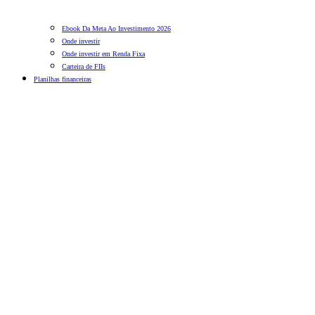
Ebook Da Meta Ao Investimento 2026
Onde investir
Onde investir em Renda Fixa
Carteira de FIIs
Planilhas financeiras