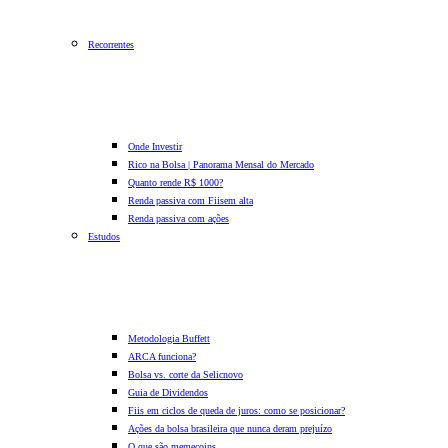
Recorrentes
Onde Investir
Rico na Bolsa | Panorama Mensal do Mercado
Quanto rende R$ 1000?
Renda passiva com Fiis
em alta
Renda passiva com ações
Estudos
Metodologia Buffett
ARCA funciona?
Bolsa vs. corte da Selic
novo
Guia de Dividendos
Fiis em ciclos de queda de juros: como se posicionar?
Ações da bolsa brasileira que nunca deram prejuízo
O que são memecoins