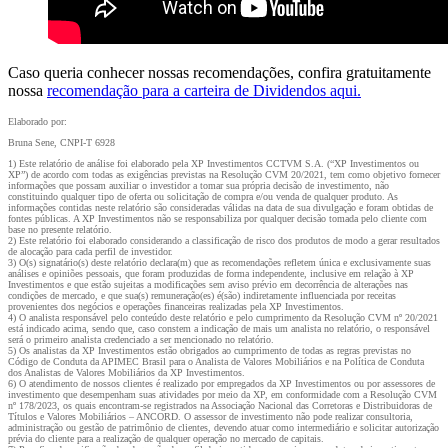
Caso queria conhecer nossas recomendações, confira gratuitamente
nossa
recomendação para a carteira de Dividendos aqui.
Elaborado por:
Bruna Sene, CNPI-T 6928
1) Este relatório de análise foi elaborado pela XP Investimentos CCTVM S.A. (“XP Investimentos ou
XP”) de acordo com todas as exigências previstas na Resolução CVM 20/2021, tem como objetivo fornecer
informações que possam auxiliar o investidor a tomar sua própria decisão de investimento, não
constituindo qualquer tipo de oferta ou solicitação de compra e/ou venda de qualquer produto. As
informações contidas neste relatório são consideradas válidas na data de sua divulgação e foram obtidas de
fontes públicas. A XP Investimentos não se responsabiliza por qualquer decisão tomada pelo cliente com
base no presente relatório.
2) Este relatório foi elaborado considerando a classificação de risco dos produtos de modo a gerar resultados
de alocação para cada perfil de investidor.
3) O(s) signatário(s) deste relatório declara(m) que as recomendações refletem única e exclusivamente suas
análises e opiniões pessoais, que foram produzidas de forma independente, inclusive em relação à XP
Investimentos e que estão sujeitas a modificações sem aviso prévio em decorrência de alterações nas
condições de mercado, e que sua(s) remuneração(es) é(são) indiretamente influenciada por receitas
provenientes dos negócios e operações financeiras realizadas pela XP Investimentos.
4) O analista responsável pelo conteúdo deste relatório e pelo cumprimento da Resolução CVM nº 20/2021
está indicado acima, sendo que, caso constem a indicação de mais um analista no relatório, o responsável
será o primeiro analista credenciado a ser mencionado no relatório.
5) Os analistas da XP Investimentos estão obrigados ao cumprimento de todas as regras previstas no
Código de Conduta da APIMEC Brasil para o Analista de Valores Mobiliários e na Política de Conduta
dos Analistas de Valores Mobiliários da XP Investimentos.
6) O atendimento de nossos clientes é realizado por empregados da XP Investimentos ou por assessores de
investimento que desempenham suas atividades por meio da XP, em conformidade com a Resolução CVM
nº 178/2023, os quais encontram-se registrados na Associação Nacional das Corretoras e Distribuidoras de
Títulos e Valores Mobiliários – ANCORD. O assessor de investimento não pode realizar consultoria,
administração ou gestão de patrimônio de clientes, devendo atuar como intermediário e solicitar autorização
prévia do cliente para a realização de qualquer operação no mercado de capitais.