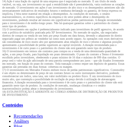
14) Ação é uma fração do capital de uma empresa que é negociada no mercado. É um título de renda
variável, ou seja, um investimento no qual a rentabilidade não é preestabelecida, varia conforme as cotações
de mercado. O investimento em ações é um investimento de alto risco e os desempenhos anteriores não são
necessariamente indicativos de resultados futuros e nenhuma declaração ou garantia, de forma expressa ou
implícita, é feita neste material em relação a desempenhos. As condições de mercado, o cenário
macroeconômico, os eventos específicos da empresa e do setor podem afetar o desempenho do
investimento, podendo resultar até mesmo em significativas perdas patrimoniais. A duração recomendada
para o investimento é de médio-longo prazo. Não há quaisquer garantias sobre o patrimônio do cliente
neste tipo de produto.
15) O investimento em opções é preferencialmente indicado para investidores de perfil agressivo, de acordo
com a política de suitability praticada pela XP Investimentos. No mercado de opções, são negociados
direitos de compra ou venda de um bem por preço fixado em data futura, devendo o adquirente do direito
negociado pagar um prêmio ao vendedor tal como num acordo seguro. As operações com esses derivativos
são consideradas de risco muito alto por apresentarem altas relações de risco e retorno e algumas posições
apresentarem a possibilidade de perdas superiores ao capital investido. A duração recomendada para o
investimento é de curto prazo e o patrimônio do cliente não está garantido neste tipo de produto.
16) O investimento em termos são contratos para compra ou a venda de uma determinada quantidade de
ações, a um preço fixado, para liquidação em prazo determinado. O prazo do contrato a Termo é livremente
escolhido pelos investidores, obedecendo o prazo mínimo de 16 dias e máximo de 999 dias corridos. O
preço será o valor da ação adicionado de uma parcela correspondente aos juros – que são fixados livremente
em mercado, em função do prazo do contrato. Toda transação a termo requer um depósito de garantia. Essas
garantias são prestadas em duas formas: cobertura ou margem.
17) O investimento em Mercados Futuros embute riscos de perdas patrimoniais significativos. Commodity
é um objeto ou determinante de preço de um contrato futuro ou outro instrumento derivativo, podendo
consubstanciar um índice, uma taxa, um valor mobiliário ou produto físico. É um investimento de risco
muito alto, que contempla a possibilidade de oscilação de preço devido à utilização de alavancagem
financeira. A duração recomendada para o investimento é de curto prazo e o patrimônio do cliente não está
garantido neste tipo de produto. As condições de mercado, mudanças climáticas e o cenário
macroeconômico podem afetar o desempenho do investimento.
18) ESTA INSTITUIÇÃO É ADERENTE AO CÓDIGO ANBIMA DE DISTRIBUIÇÃO DE PRODUTOS
DE INVESTIMENTO.
Conteúdos
Recomendações
Análises
Blog