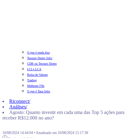
O que é renda fixa
Tesouro Direto Selic
CDB ou Tesouro Direto
LCI e LCA
Bolsa de Valores
Trading
Melhores FIIs
O que é Taxa Selic
Riconnect
/
Análises
/
Agosto: Quanto investir em cada uma das Top 5 ações para
receber R$12.000 no ano?
16/08/2024 14:44:04 • Atualizado em 16/08/2024 15:17:30