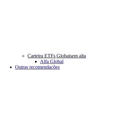
Carteira ETFs Globais
em alta
Alfa Global
Outras recomendações