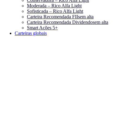
Conservadora – Rico Alfa Light
Moderada – Rico Alfa Light
Sofisticada – Rico Alfa Light
Carteira Recomendada FIIs
em alta
Carteira Recomendada Dividendos
em alta
Smart Ações 5+
Carteiras globais