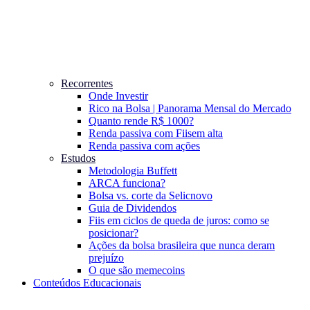
Recorrentes
Onde Investir
Rico na Bolsa | Panorama Mensal do Mercado
Quanto rende R$ 1000?
Renda passiva com Fiis
em alta
Renda passiva com ações
Estudos
Metodologia Buffett
ARCA funciona?
Bolsa vs. corte da Selic
novo
Guia de Dividendos
Fiis em ciclos de queda de juros: como se
posicionar?
Ações da bolsa brasileira que nunca deram
prejuízo
O que são memecoins
Conteúdos Educacionais