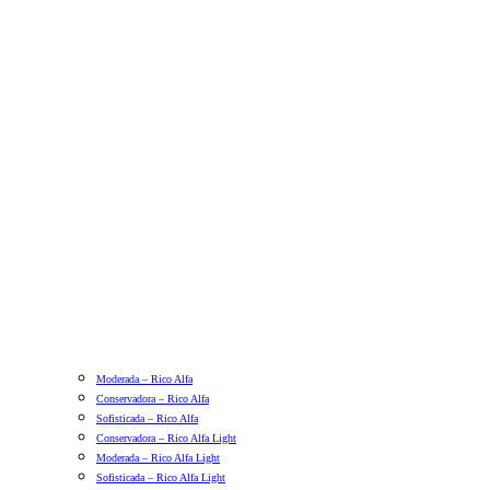
Moderada – Rico Alfa
Conservadora – Rico Alfa
Sofisticada – Rico Alfa
Conservadora – Rico Alfa Light
Moderada – Rico Alfa Light
Sofisticada – Rico Alfa Light