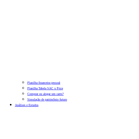
Planilha financeira pessoal
Planilha Tabela SAC x Price
Comprar ou alugar um carro?
Simulação de patrimônio futuro
Análises e Estudos