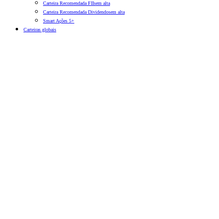
Carteira Recomendada FIIs
em alta
Carteira Recomendada Dividendos
em alta
Smart Ações 5+
Carteiras globais