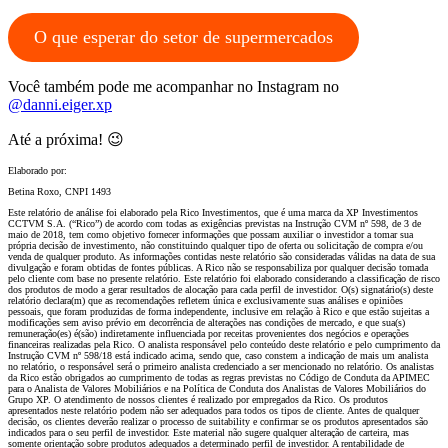
O que esperar do setor de supermercados
Você também pode me acompanhar no Instagram no
@danni.eiger.xp
Até a próxima! 😉
Elaborado por:
Betina Roxo, CNPI 1493
Este relatório de análise foi elaborado pela Rico Investimentos, que é uma marca da XP Investimentos
CCTVM S.A. (“Rico”) de acordo com todas as exigências previstas na Instrução CVM nº 598, de 3 de
maio de 2018, tem como objetivo fornecer informações que possam auxiliar o investidor a tomar sua
própria decisão de investimento, não constituindo qualquer tipo de oferta ou solicitação de compra e/ou
venda de qualquer produto. As informações contidas neste relatório são consideradas válidas na data de sua
divulgação e foram obtidas de fontes públicas. A Rico não se responsabiliza por qualquer decisão tomada
pelo cliente com base no presente relatório. Este relatório foi elaborado considerando a classificação de risco
dos produtos de modo a gerar resultados de alocação para cada perfil de investidor. O(s) signatário(s) deste
relatório declara(m) que as recomendações refletem única e exclusivamente suas análises e opiniões
pessoais, que foram produzidas de forma independente, inclusive em relação à Rico e que estão sujeitas a
modificações sem aviso prévio em decorrência de alterações nas condições de mercado, e que sua(s)
remuneração(es) é(são) indiretamente influenciada por receitas provenientes dos negócios e operações
financeiras realizadas pela Rico. O analista responsável pelo conteúdo deste relatório e pelo cumprimento da
Instrução CVM nº 598/18 está indicado acima, sendo que, caso constem a indicação de mais um analista
no relatório, o responsável será o primeiro analista credenciado a ser mencionado no relatório. Os analistas
da Rico estão obrigados ao cumprimento de todas as regras previstas no Código de Conduta da APIMEC
para o Analista de Valores Mobiliários e na Política de Conduta dos Analistas de Valores Mobiliários do
Grupo XP. O atendimento de nossos clientes é realizado por empregados da Rico. Os produtos
apresentados neste relatório podem não ser adequados para todos os tipos de cliente. Antes de qualquer
decisão, os clientes deverão realizar o processo de suitability e confirmar se os produtos apresentados são
indicados para o seu perfil de investidor. Este material não sugere qualquer alteração de carteira, mas
somente orientação sobre produtos adequados a determinado perfil de investidor. A rentabilidade de