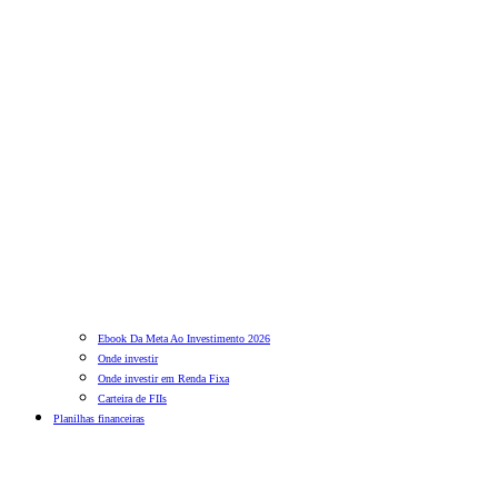
Ebook Da Meta Ao Investimento 2026
Onde investir
Onde investir em Renda Fixa
Carteira de FIIs
Planilhas financeiras