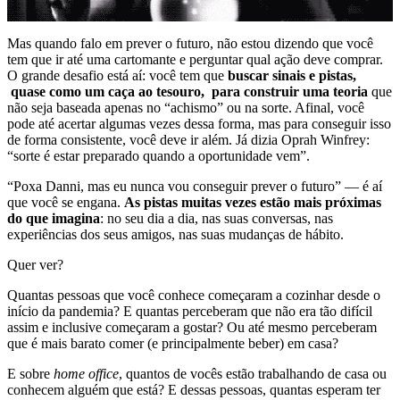
Mas quando falo em prever o futuro, não estou dizendo que você
tem que ir até uma cartomante e perguntar qual ação deve comprar.
O grande desafio está aí: você tem que
buscar sinais e pistas,
quase como um caça ao tesouro, para construir uma teoria
que
não seja baseada apenas no “achismo” ou na sorte. Afinal, você
pode até acertar algumas vezes dessa forma, mas para conseguir isso
de forma consistente, você deve ir além. Já dizia Oprah Winfrey:
“sorte é estar preparado quando a oportunidade vem”.
“Poxa Danni, mas eu nunca vou conseguir prever o futuro” — é aí
que você se engana.
As pistas muitas vezes estão mais próximas
do que imagina
: no seu dia a dia, nas suas conversas, nas
experiências dos seus amigos, nas suas mudanças de hábito.
Quer ver?
Quantas pessoas que você conhece começaram a cozinhar desde o
início da pandemia? E quantas perceberam que não era tão difícil
assim e inclusive começaram a gostar? Ou até mesmo perceberam
que é mais barato comer (e principalmente beber) em casa?
E sobre
home office
, quantos de vocês estão trabalhando de casa ou
conhecem alguém que está? E dessas pessoas, quantas esperam ter