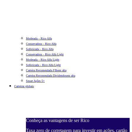
Moderada – Rico Alfa
Conservadora – Rico Alfa
Sofisticada – Rico Alfa
Conservadora – Rico Alfa Light
Moderada – Rico Alfa Light
Sofisticada – Rico Alfa Light
Carteira Recomendada FIIs
em alta
Carteira Recomendada Dividendos
em alta
Smart Ações 5+
Carteiras globais
Conheça as vantagens de ser Rico
Taxa zero de corretagem para investir em ações, cartão