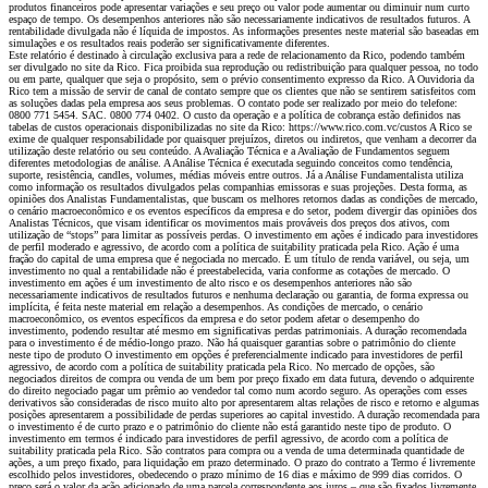
produtos financeiros pode apresentar variações e seu preço ou valor pode aumentar ou diminuir num curto
espaço de tempo. Os desempenhos anteriores não são necessariamente indicativos de resultados futuros. A
rentabilidade divulgada não é líquida de impostos. As informações presentes neste material são baseadas em
simulações e os resultados reais poderão ser significativamente diferentes.
Este relatório é destinado à circulação exclusiva para a rede de relacionamento da Rico, podendo também
ser divulgado no site da Rico. Fica proibida sua reprodução ou redistribuição para qualquer pessoa, no todo
ou em parte, qualquer que seja o propósito, sem o prévio consentimento expresso da Rico. A Ouvidoria da
Rico tem a missão de servir de canal de contato sempre que os clientes que não se sentirem satisfeitos com
as soluções dadas pela empresa aos seus problemas. O contato pode ser realizado por meio do telefone:
0800 771 5454. SAC. 0800 774 0402. O custo da operação e a política de cobrança estão definidos nas
tabelas de custos operacionais disponibilizadas no site da Rico: https://www.rico.com.vc/custos A Rico se
exime de qualquer responsabilidade por quaisquer prejuízos, diretos ou indiretos, que venham a decorrer da
utilização deste relatório ou seu conteúdo. A Avaliação Técnica e a Avaliação de Fundamentos seguem
diferentes metodologias de análise. A Análise Técnica é executada seguindo conceitos como tendência,
suporte, resistência, candles, volumes, médias móveis entre outros. Já a Análise Fundamentalista utiliza
como informação os resultados divulgados pelas companhias emissoras e suas projeções. Desta forma, as
opiniões dos Analistas Fundamentalistas, que buscam os melhores retornos dadas as condições de mercado,
o cenário macroeconômico e os eventos específicos da empresa e do setor, podem divergir das opiniões dos
Analistas Técnicos, que visam identificar os movimentos mais prováveis dos preços dos ativos, com
utilização de “stops” para limitar as possíveis perdas. O investimento em ações é indicado para investidores
de perfil moderado e agressivo, de acordo com a política de suitability praticada pela Rico. Ação é uma
fração do capital de uma empresa que é negociada no mercado. É um título de renda variável, ou seja, um
investimento no qual a rentabilidade não é preestabelecida, varia conforme as cotações de mercado. O
investimento em ações é um investimento de alto risco e os desempenhos anteriores não são
necessariamente indicativos de resultados futuros e nenhuma declaração ou garantia, de forma expressa ou
implícita, é feita neste material em relação a desempenhos. As condições de mercado, o cenário
macroeconômico, os eventos específicos da empresa e do setor podem afetar o desempenho do
investimento, podendo resultar até mesmo em significativas perdas patrimoniais. A duração recomendada
para o investimento é de médio-longo prazo. Não há quaisquer garantias sobre o patrimônio do cliente
neste tipo de produto O investimento em opções é preferencialmente indicado para investidores de perfil
agressivo, de acordo com a política de suitability praticada pela Rico. No mercado de opções, são
negociados direitos de compra ou venda de um bem por preço fixado em data futura, devendo o adquirente
do direito negociado pagar um prêmio ao vendedor tal como num acordo seguro. As operações com esses
derivativos são consideradas de risco muito alto por apresentarem altas relações de risco e retorno e algumas
posições apresentarem a possibilidade de perdas superiores ao capital investido. A duração recomendada para
o investimento é de curto prazo e o patrimônio do cliente não está garantido neste tipo de produto. O
investimento em termos é indicado para investidores de perfil agressivo, de acordo com a política de
suitability praticada pela Rico. São contratos para compra ou a venda de uma determinada quantidade de
ações, a um preço fixado, para liquidação em prazo determinado. O prazo do contrato a Termo é livremente
escolhido pelos investidores, obedecendo o prazo mínimo de 16 dias e máximo de 999 dias corridos. O
preço será o valor da ação adicionado de uma parcela correspondente aos juros – que são fixados livremente