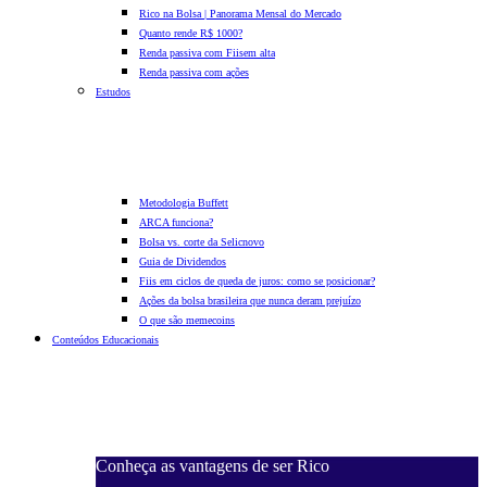
Rico na Bolsa | Panorama Mensal do Mercado
Quanto rende R$ 1000?
Renda passiva com Fiis
em alta
Renda passiva com ações
Estudos
Metodologia Buffett
ARCA funciona?
Bolsa vs. corte da Selic
novo
Guia de Dividendos
Fiis em ciclos de queda de juros: como se posicionar?
Ações da bolsa brasileira que nunca deram prejuízo
O que são memecoins
Conteúdos Educacionais
Conheça as vantagens de ser Rico