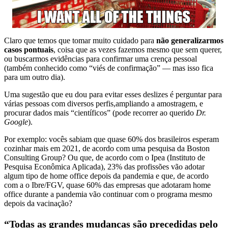
Claro que temos que tomar muito cuidado para
não generalizarmos
casos pontuais
, coisa que as vezes fazemos mesmo que sem querer,
ou buscarmos evidências para confirmar uma crença pessoal
(também conhecido como “viés de confirmação” — mas isso fica
para um outro dia).
Uma sugestão que eu dou para evitar esses deslizes é perguntar para
várias pessoas com diversos perfis,ampliando a amostragem, e
procurar dados mais “científicos” (pode recorrer ao querido
Dr.
Google
).
Por exemplo: vocês sabiam que quase 60% dos brasileiros esperam
cozinhar mais em 2021, de acordo com uma pesquisa da Boston
Consulting Group? Ou que, de acordo com o Ipea (Instituto de
Pesquisa Econômica Aplicada), 23% das profissões vão adotar
algum tipo de home office depois da pandemia e que, de acordo
com a o Ibre/FGV, quase 60% das empresas que adotaram home
office durante a pandemia vão continuar com o programa mesmo
depois da vacinação?
“Todas as grandes mudanças são precedidas pelo