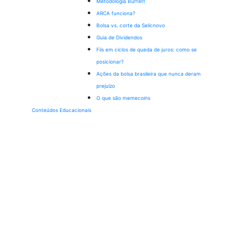
Metodologia Buffett
ARCA funciona?
Bolsa vs. corte da Selic
novo
Guia de Dividendos
Fiis em ciclos de queda de juros: como se
posicionar?
Ações da bolsa brasileira que nunca deram
prejuízo
O que são memecoins
Conteúdos Educacionais