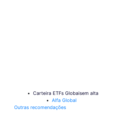
Carteira ETFs Globais
em alta
Alfa Global
Outras recomendações