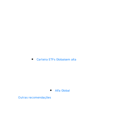
Carteira ETFs Globais
em alta
Alfa Global
Outras recomendações