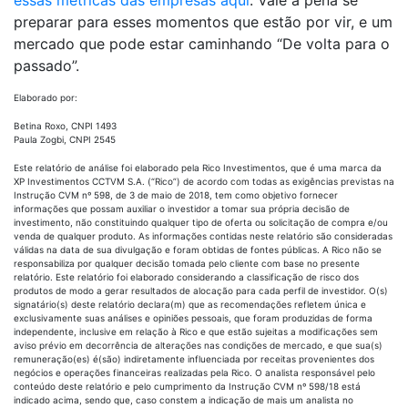
preparar para esses momentos que estão por vir, e um
mercado que pode estar caminhando “De volta para o
passado”.
Elaborado por:
Betina Roxo, CNPI 1493
Paula Zogbi, CNPI 2545
Este relatório de análise foi elaborado pela Rico Investimentos, que é uma marca da
XP Investimentos CCTVM S.A. (“Rico”) de acordo com todas as exigências previstas na
Instrução CVM nº 598, de 3 de maio de 2018, tem como objetivo fornecer
informações que possam auxiliar o investidor a tomar sua própria decisão de
investimento, não constituindo qualquer tipo de oferta ou solicitação de compra e/ou
venda de qualquer produto. As informações contidas neste relatório são consideradas
válidas na data de sua divulgação e foram obtidas de fontes públicas. A Rico não se
responsabiliza por qualquer decisão tomada pelo cliente com base no presente
relatório. Este relatório foi elaborado considerando a classificação de risco dos
produtos de modo a gerar resultados de alocação para cada perfil de investidor. O(s)
signatário(s) deste relatório declara(m) que as recomendações refletem única e
exclusivamente suas análises e opiniões pessoais, que foram produzidas de forma
independente, inclusive em relação à Rico e que estão sujeitas a modificações sem
aviso prévio em decorrência de alterações nas condições de mercado, e que sua(s)
remuneração(es) é(são) indiretamente influenciada por receitas provenientes dos
negócios e operações financeiras realizadas pela Rico. O analista responsável pelo
conteúdo deste relatório e pelo cumprimento da Instrução CVM nº 598/18 está
indicado acima, sendo que, caso constem a indicação de mais um analista no