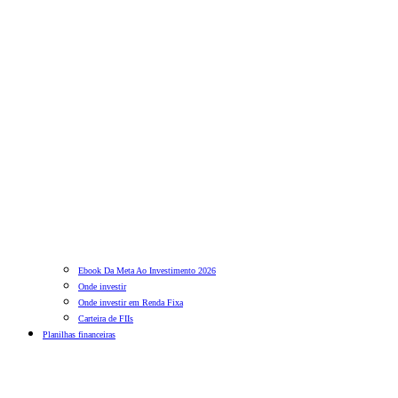
Ebook Da Meta Ao Investimento 2026
Onde investir
Onde investir em Renda Fixa
Carteira de FIIs
Planilhas financeiras