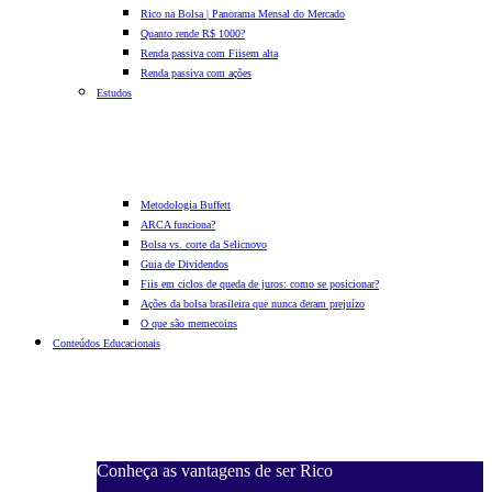
Rico na Bolsa | Panorama Mensal do Mercado
Quanto rende R$ 1000?
Renda passiva com Fiis
em alta
Renda passiva com ações
Estudos
Metodologia Buffett
ARCA funciona?
Bolsa vs. corte da Selic
novo
Guia de Dividendos
Fiis em ciclos de queda de juros: como se posicionar?
Ações da bolsa brasileira que nunca deram prejuízo
O que são memecoins
Conteúdos Educacionais
Conheça as vantagens de ser Rico