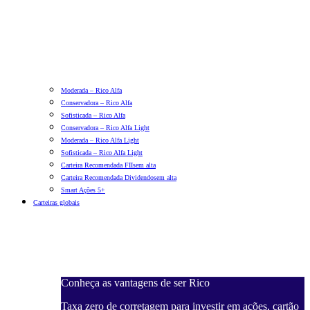
Moderada – Rico Alfa
Conservadora – Rico Alfa
Sofisticada – Rico Alfa
Conservadora – Rico Alfa Light
Moderada – Rico Alfa Light
Sofisticada – Rico Alfa Light
Carteira Recomendada FIIs
em alta
Carteira Recomendada Dividendos
em alta
Smart Ações 5+
Carteiras globais
Conheça as vantagens de ser Rico
Taxa zero de corretagem para investir em ações, cartão