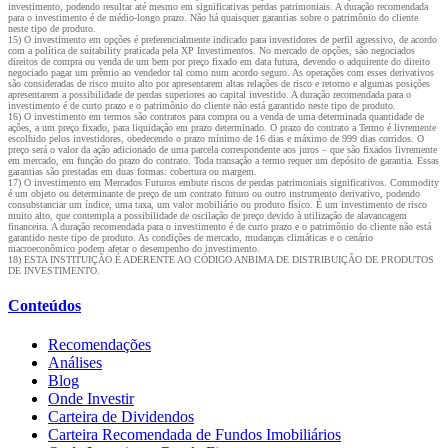
investimento, podendo resultar até mesmo em significativas perdas patrimoniais. A duração recomendada
para o investimento é de médio-longo prazo. Não há quaisquer garantias sobre o patrimônio do cliente
neste tipo de produto.
15) O investimento em opções é preferencialmente indicado para investidores de perfil agressivo, de acordo
com a política de suitability praticada pela XP Investimentos. No mercado de opções, são negociados
direitos de compra ou venda de um bem por preço fixado em data futura, devendo o adquirente do direito
negociado pagar um prêmio ao vendedor tal como num acordo seguro. As operações com esses derivativos
são consideradas de risco muito alto por apresentarem altas relações de risco e retorno e algumas posições
apresentarem a possibilidade de perdas superiores ao capital investido. A duração recomendada para o
investimento é de curto prazo e o patrimônio do cliente não está garantido neste tipo de produto.
16) O investimento em termos são contratos para compra ou a venda de uma determinada quantidade de
ações, a um preço fixado, para liquidação em prazo determinado. O prazo do contrato a Termo é livremente
escolhido pelos investidores, obedecendo o prazo mínimo de 16 dias e máximo de 999 dias corridos. O
preço será o valor da ação adicionado de uma parcela correspondente aos juros – que são fixados livremente
em mercado, em função do prazo do contrato. Toda transação a termo requer um depósito de garantia. Essas
garantias são prestadas em duas formas: cobertura ou margem.
17) O investimento em Mercados Futuros embute riscos de perdas patrimoniais significativos. Commodity
é um objeto ou determinante de preço de um contrato futuro ou outro instrumento derivativo, podendo
consubstanciar um índice, uma taxa, um valor mobiliário ou produto físico. É um investimento de risco
muito alto, que contempla a possibilidade de oscilação de preço devido à utilização de alavancagem
financeira. A duração recomendada para o investimento é de curto prazo e o patrimônio do cliente não está
garantido neste tipo de produto. As condições de mercado, mudanças climáticas e o cenário
macroeconômico podem afetar o desempenho do investimento.
18) ESTA INSTITUIÇÃO É ADERENTE AO CÓDIGO ANBIMA DE DISTRIBUIÇÃO DE PRODUTOS
DE INVESTIMENTO.
Conteúdos
Recomendações
Análises
Blog
Onde Investir
Carteira de Dividendos
Carteira Recomendada de Fundos Imobiliários