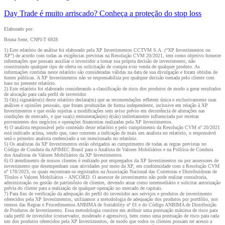
Day Trade é muito arriscado? Conheça a proteção do stop loss
Elaborado por:
Bruna Sene, CNPI-T 6928
1) Este relatório de análise foi elaborado pela XP Investimentos CCTVM S.A. (“XP Investimentos ou
XP”) de acordo com todas as exigências previstas na Resolução CVM 20/2021, tem como objetivo fornecer
informações que possam auxiliar o investidor a tomar sua própria decisão de investimento, não
constituindo qualquer tipo de oferta ou solicitação de compra e/ou venda de qualquer produto. As
informações contidas neste relatório são consideradas válidas na data de sua divulgação e foram obtidas de
fontes públicas. A XP Investimentos não se responsabiliza por qualquer decisão tomada pelo cliente com
base no presente relatório.
2) Este relatório foi elaborado considerando a classificação de risco dos produtos de modo a gerar resultados
de alocação para cada perfil de investidor.
3) O(s) signatário(s) deste relatório declara(m) que as recomendações refletem única e exclusivamente suas
análises e opiniões pessoais, que foram produzidas de forma independente, inclusive em relação à XP
Investimentos e que estão sujeitas a modificações sem aviso prévio em decorrência de alterações nas
condições de mercado, e que sua(s) remuneração(es) é(são) indiretamente influenciada por receitas
provenientes dos negócios e operações financeiras realizadas pela XP Investimentos.
4) O analista responsável pelo conteúdo deste relatório e pelo cumprimento da Resolução CVM nº 20/2021
está indicado acima, sendo que, caso constem a indicação de mais um analista no relatório, o responsável
será o primeiro analista credenciado a ser mencionado no relatório.
5) Os analistas da XP Investimentos estão obrigados ao cumprimento de todas as regras previstas no
Código de Conduta da APIMEC Brasil para o Analista de Valores Mobiliários e na Política de Conduta
dos Analistas de Valores Mobiliários da XP Investimentos.
6) O atendimento de nossos clientes é realizado por empregados da XP Investimentos ou por assessores de
investimento que desempenham suas atividades por meio da XP, em conformidade com a Resolução CVM
nº 178/2023, os quais encontram-se registrados na Associação Nacional das Corretoras e Distribuidoras de
Títulos e Valores Mobiliários – ANCORD. O assessor de investimento não pode realizar consultoria,
administração ou gestão de patrimônio de clientes, devendo atuar como intermediário e solicitar autorização
prévia do cliente para a realização de qualquer operação no mercado de capitais.
7) Para fins de verificação da adequação do perfil do investidor aos serviços e produtos de investimento
oferecidos pela XP Investimentos, utilizamos a metodologia de adequação dos produtos por portfólio, nos
termos das Regras e Procedimentos ANBIMA de Suitability nº 01 e do Código ANBIMA de Distribuição
de Produtos de Investimento. Essa metodologia consiste em atribuir uma pontuação máxima de risco para
cada perfil de investidor (conservador, moderado e agressivo), bem como uma pontuação de risco para cada
um dos produtos oferecidos pela XP Investimentos, de modo que todos os clientes possam ter acesso a