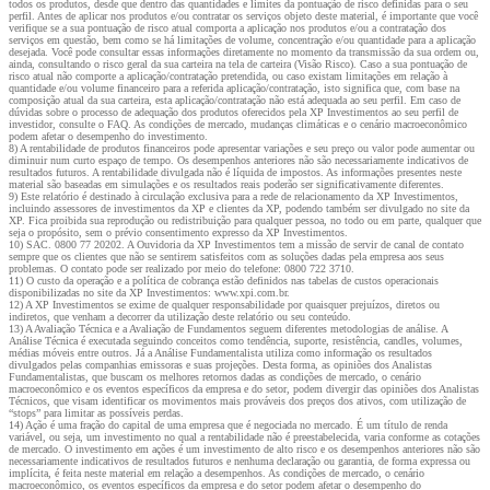
todos os produtos, desde que dentro das quantidades e limites da pontuação de risco definidas para o seu
perfil. Antes de aplicar nos produtos e/ou contratar os serviços objeto deste material, é importante que você
verifique se a sua pontuação de risco atual comporta a aplicação nos produtos e/ou a contratação dos
serviços em questão, bem como se há limitações de volume, concentração e/ou quantidade para a aplicação
desejada. Você pode consultar essas informações diretamente no momento da transmissão da sua ordem ou,
ainda, consultando o risco geral da sua carteira na tela de carteira (Visão Risco). Caso a sua pontuação de
risco atual não comporte a aplicação/contratação pretendida, ou caso existam limitações em relação à
quantidade e/ou volume financeiro para a referida aplicação/contratação, isto significa que, com base na
composição atual da sua carteira, esta aplicação/contratação não está adequada ao seu perfil. Em caso de
dúvidas sobre o processo de adequação dos produtos oferecidos pela XP Investimentos ao seu perfil de
investidor, consulte o FAQ. As condições de mercado, mudanças climáticas e o cenário macroeconômico
podem afetar o desempenho do investimento.
8) A rentabilidade de produtos financeiros pode apresentar variações e seu preço ou valor pode aumentar ou
diminuir num curto espaço de tempo. Os desempenhos anteriores não são necessariamente indicativos de
resultados futuros. A rentabilidade divulgada não é líquida de impostos. As informações presentes neste
material são baseadas em simulações e os resultados reais poderão ser significativamente diferentes.
9) Este relatório é destinado à circulação exclusiva para a rede de relacionamento da XP Investimentos,
incluindo assessores de investimentos da XP e clientes da XP, podendo também ser divulgado no site da
XP. Fica proibida sua reprodução ou redistribuição para qualquer pessoa, no todo ou em parte, qualquer que
seja o propósito, sem o prévio consentimento expresso da XP Investimentos.
10) SAC. 0800 77 20202. A Ouvidoria da XP Investimentos tem a missão de servir de canal de contato
sempre que os clientes que não se sentirem satisfeitos com as soluções dadas pela empresa aos seus
problemas. O contato pode ser realizado por meio do telefone: 0800 722 3710.
11) O custo da operação e a política de cobrança estão definidos nas tabelas de custos operacionais
disponibilizadas no site da XP Investimentos: www.xpi.com.br.
12) A XP Investimentos se exime de qualquer responsabilidade por quaisquer prejuízos, diretos ou
indiretos, que venham a decorrer da utilização deste relatório ou seu conteúdo.
13) A Avaliação Técnica e a Avaliação de Fundamentos seguem diferentes metodologias de análise. A
Análise Técnica é executada seguindo conceitos como tendência, suporte, resistência, candles, volumes,
médias móveis entre outros. Já a Análise Fundamentalista utiliza como informação os resultados
divulgados pelas companhias emissoras e suas projeções. Desta forma, as opiniões dos Analistas
Fundamentalistas, que buscam os melhores retornos dadas as condições de mercado, o cenário
macroeconômico e os eventos específicos da empresa e do setor, podem divergir das opiniões dos Analistas
Técnicos, que visam identificar os movimentos mais prováveis dos preços dos ativos, com utilização de
“stops” para limitar as possíveis perdas.
14) Ação é uma fração do capital de uma empresa que é negociada no mercado. É um título de renda
variável, ou seja, um investimento no qual a rentabilidade não é preestabelecida, varia conforme as cotações
de mercado. O investimento em ações é um investimento de alto risco e os desempenhos anteriores não são
necessariamente indicativos de resultados futuros e nenhuma declaração ou garantia, de forma expressa ou
implícita, é feita neste material em relação a desempenhos. As condições de mercado, o cenário
macroeconômico, os eventos específicos da empresa e do setor podem afetar o desempenho do