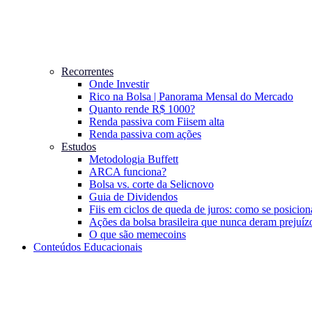
Recorrentes
Onde Investir
Rico na Bolsa | Panorama Mensal do Mercado
Quanto rende R$ 1000?
Renda passiva com Fiis
em alta
Renda passiva com ações
Estudos
Metodologia Buffett
ARCA funciona?
Bolsa vs. corte da Selic
novo
Guia de Dividendos
Fiis em ciclos de queda de juros: como se posicion
Ações da bolsa brasileira que nunca deram prejuíz
O que são memecoins
Conteúdos Educacionais