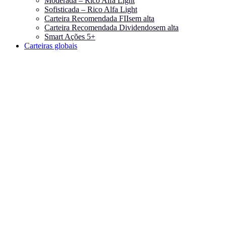
Moderada – Rico Alfa Light
Sofisticada – Rico Alfa Light
Carteira Recomendada FIIs
em alta
Carteira Recomendada Dividendos
em alta
Smart Ações 5+
Carteiras globais