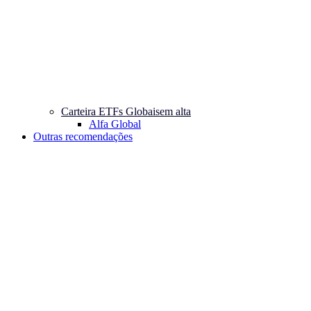
Carteira ETFs Globais
em alta
Alfa Global
Outras recomendações