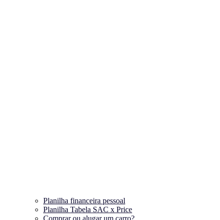
Planilha financeira pessoal
Planilha Tabela SAC x Price
Comprar ou alugar um carro?