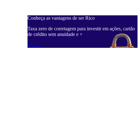
Conheça as vantagens de ser Rico
C
ações, cartão
Taxa zero de corretagem para investir em ações, cartão
T
de crédito sem anuidade e +
d
Saiba mais
S