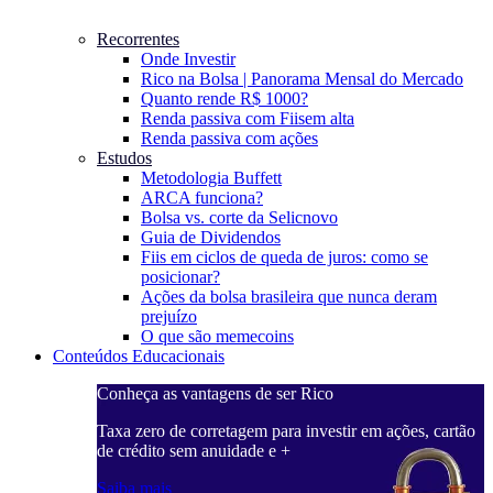
Recorrentes
Onde Investir
Rico na Bolsa | Panorama Mensal do Mercado
Quanto rende R$ 1000?
Renda passiva com Fiis
em alta
Renda passiva com ações
Estudos
Metodologia Buffett
ARCA funciona?
Bolsa vs. corte da Selic
novo
Guia de Dividendos
Fiis em ciclos de queda de juros: como se
posicionar?
Ações da bolsa brasileira que nunca deram
prejuízo
O que são memecoins
Conteúdos Educacionais
Conheça as vantagens de ser Rico
C
ações, cartão
Taxa zero de corretagem para investir em ações, cartão
T
de crédito sem anuidade e +
d
Saiba mais
S