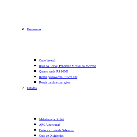
Recorrentes
Onde Investir
Rico na Bolsa | Panorama Mensal do Mercado
Quanto rende R$ 1000?
Renda passiva com Fiis
em alta
Renda passiva com ações
Estudos
Metodologia Buffett
ARCA funciona?
Bolsa vs. corte da Selic
novo
Guia de Dividendos