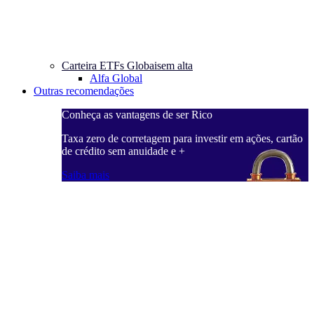
Carteira ETFs Globais
em alta
Alfa Global
Outras recomendações
Conheça as vantagens de ser Rico
C
ações, cartão
Taxa zero de corretagem para investir em ações, cartão
T
de crédito sem anuidade e +
d
Saiba mais
S