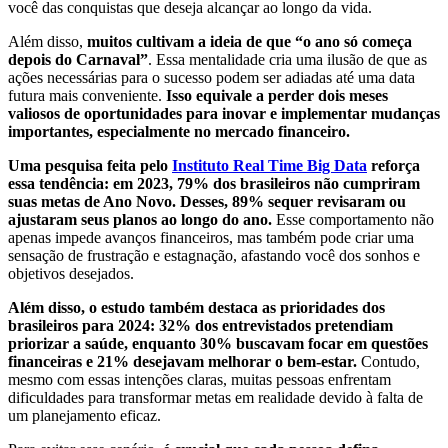
você das conquistas que deseja alcançar ao longo da vida.
Além disso,
muitos cultivam a ideia de que “o ano só começa
depois do Carnaval”
. Essa mentalidade cria uma ilusão de que as
ações necessárias para o sucesso podem ser adiadas até uma data
futura mais conveniente.
Isso equivale a perder dois meses
valiosos de oportunidades para inovar e implementar mudanças
importantes, especialmente no mercado financeiro.
Uma pesquisa feita pelo
Instituto Real Time Big Data
reforça
essa tendência: em 2023, 79% dos brasileiros não cumpriram
suas metas de Ano Novo. Desses, 89% sequer revisaram ou
ajustaram seus planos ao longo do ano.
Esse comportamento não
apenas impede avanços financeiros, mas também pode criar uma
sensação de frustração e estagnação, afastando você dos sonhos e
objetivos desejados.
Além disso, o estudo também destaca as prioridades dos
brasileiros para 2024: 32% dos entrevistados pretendiam
priorizar a saúde, enquanto 30% buscavam focar em questões
financeiras e 21% desejavam melhorar o bem-estar.
Contudo,
mesmo com essas intenções claras, muitas pessoas enfrentam
dificuldades para transformar metas em realidade devido à falta de
um planejamento eficaz.