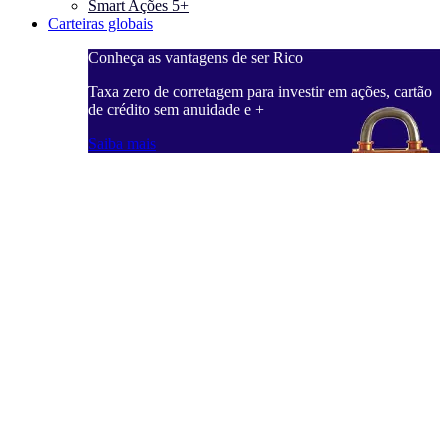
Smart Ações 5+
Carteiras globais
Conheça as vantagens de ser Rico
C
ações, cartão
Taxa zero de corretagem para investir em ações, cartão
T
de crédito sem anuidade e +
d
Saiba mais
S