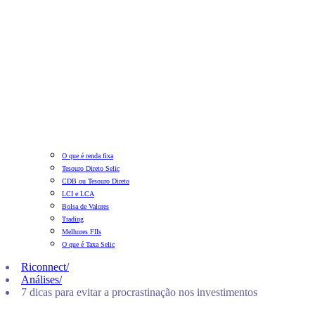
O que é renda fixa
Tesouro Direto Selic
CDB ou Tesouro Direto
LCI e LCA
Bolsa de Valores
Trading
Melhores FIIs
O que é Taxa Selic
Riconnect
/
Análises
/
7 dicas para evitar a procrastinação nos investimentos