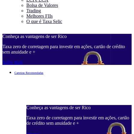
Bolsa de Valores
Trading
Melhores FIIs
O que é Taxa Selic
Conheça as vantagens de ser Rico
C
Taxa zero de corretagem para investir em ações, cartão de crédito
T
sem anuidade e +
s
Saiba mais
S
Carteiras Recomendadas
Conheça as vantagens de ser Rico
C
ações, cartão
Taxa zero de corretagem para investir em ações, cartão
T
de crédito sem anuidade e +
d
Saiba mais
S