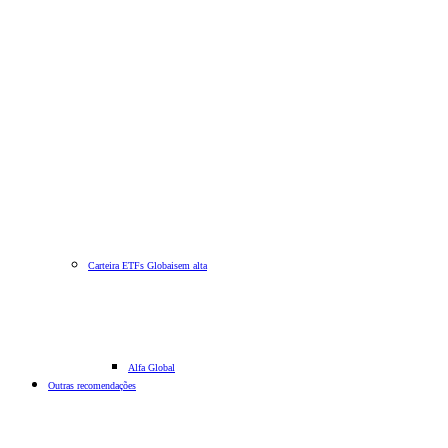
Carteira ETFs Globais
em alta
Alfa Global
Outras recomendações