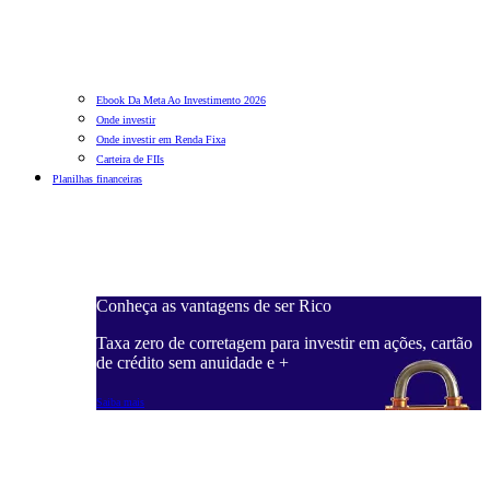
Ebook Da Meta Ao Investimento 2026
Onde investir
Onde investir em Renda Fixa
Carteira de FIIs
Planilhas financeiras
Conheça as vantagens de ser Rico
C
ações, cartão
Taxa zero de corretagem para investir em ações, cartão
T
de crédito sem anuidade e +
d
Saiba mais
S