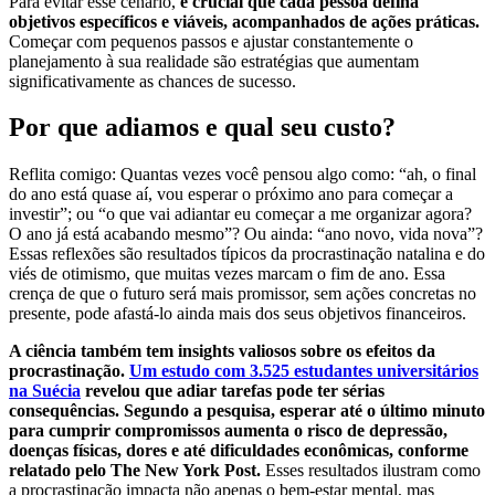
Para evitar esse cenário,
é crucial que cada pessoa defina
objetivos específicos e viáveis, acompanhados de ações práticas.
Começar com pequenos passos e ajustar constantemente o
planejamento à sua realidade são estratégias que aumentam
significativamente as chances de sucesso.
Por que adiamos e qual seu custo?
Reflita comigo: Quantas vezes você pensou algo como: “ah, o final
do ano está quase aí, vou esperar o próximo ano para começar a
investir”; ou “o que vai adiantar eu começar a me organizar agora?
O ano já está acabando mesmo”? Ou ainda: “ano novo, vida nova”?
Essas reflexões são resultados típicos da procrastinação natalina e do
viés de otimismo, que muitas vezes marcam o fim de ano. Essa
crença de que o futuro será mais promissor, sem ações concretas no
presente, pode afastá-lo ainda mais dos seus objetivos financeiros.
A ciência também tem insights valiosos sobre os efeitos da
procrastinação.
Um estudo com 3.525 estudantes universitários
na Suécia
revelou que adiar tarefas pode ter sérias
consequências. Segundo a pesquisa, esperar até o último minuto
para cumprir compromissos aumenta o risco de depressão,
doenças físicas, dores e até dificuldades econômicas, conforme
relatado pelo The New York
Post.
Esses resultados ilustram como
a procrastinação impacta não apenas o bem-estar mental, mas