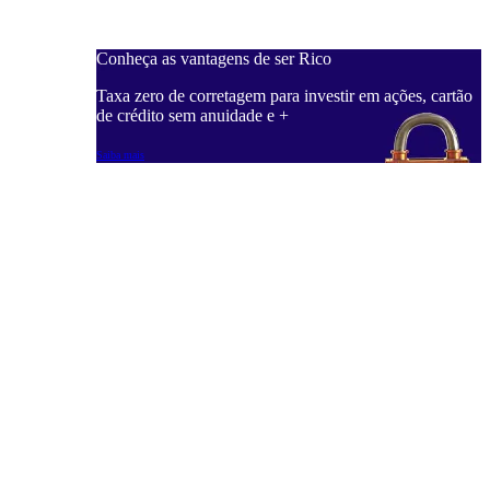
Conheça as vantagens de ser Rico
C
ações, cartão
Taxa zero de corretagem para investir em ações, cartão
T
de crédito sem anuidade e +
d
Saiba mais
S