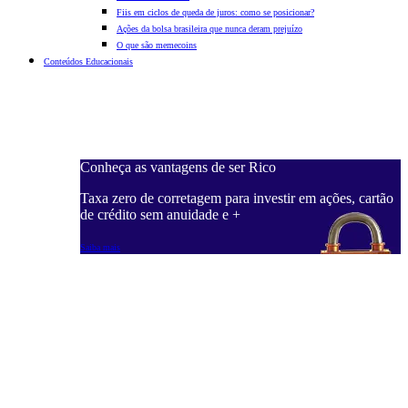
Fiis em ciclos de queda de juros: como se posicionar?
Ações da bolsa brasileira que nunca deram prejuízo
O que são memecoins
Conteúdos Educacionais
Conheça as vantagens de ser Rico
C
ações, cartão
Taxa zero de corretagem para investir em ações, cartão
T
de crédito sem anuidade e +
d
Saiba mais
S