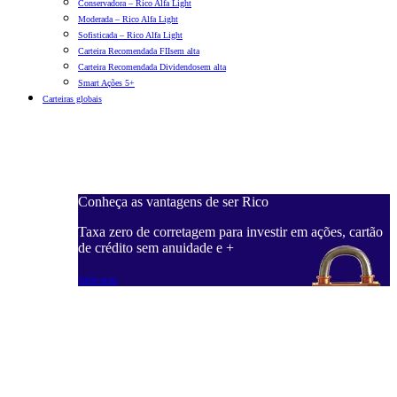
Conservadora – Rico Alfa Light
Moderada – Rico Alfa Light
Sofisticada – Rico Alfa Light
Carteira Recomendada FIIs
em alta
Carteira Recomendada Dividendos
em alta
Smart Ações 5+
Carteiras globais
Conheça as vantagens de ser Rico
C
ações, cartão
Taxa zero de corretagem para investir em ações, cartão
T
de crédito sem anuidade e +
d
Saiba mais
S