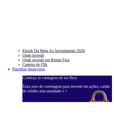
Ebook Da Meta Ao Investimento 2026
Onde investir
Onde investir em Renda Fixa
Carteira de FIIs
Planilhas financeiras
Conheça as vantagens de ser Rico
C
ações, cartão
Taxa zero de corretagem para investir em ações, cartão
T
de crédito sem anuidade e +
d
Saiba mais
S