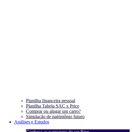
Planilha financeira pessoal
Planilha Tabela SAC x Price
Comprar ou alugar um carro?
Simulação de patrimônio futuro
Análises e Estudos
Conheça as vantagens de ser Rico
C