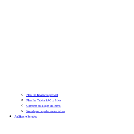
Planilha financeira pessoal
Planilha Tabela SAC x Price
Comprar ou alugar um carro?
Simulação de patrimônio futuro
Análises e Estudos