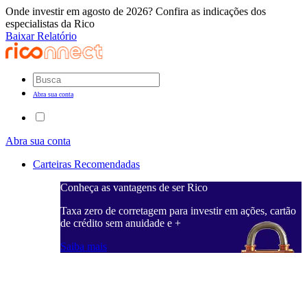
Onde investir em agosto de 2026? Confira as indicações dos
especialistas da Rico
Baixar Relatório
Abra sua conta
Abra sua conta
Carteiras Recomendadas
Conheça as vantagens de ser Rico
C
ações, cartão
Taxa zero de corretagem para investir em ações, cartão
T
de crédito sem anuidade e +
d
Saiba mais
S