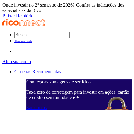
Onde investir no 2º semestre de 2026? Confira as indicações dos
especialistas da Rico
Baixar Relatório
Abra sua conta
Abra sua conta
Carteiras Recomendadas
Conheça as vantagens de ser Rico
C
ações, cartão
Taxa zero de corretagem para investir em ações, cartão
T
de crédito sem anuidade e +
d
Saiba mais
S