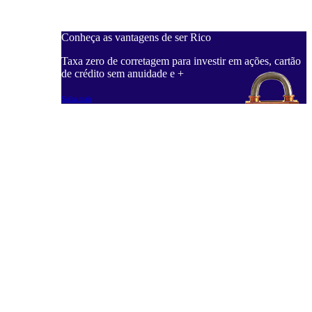
Conheça as vantagens de ser Rico
C
ações, cartão
Taxa zero de corretagem para investir em ações, cartão
T
de crédito sem anuidade e +
d
Saiba mais
S