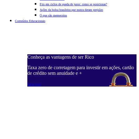
Fiis em ciclos de queda de juros: como se posicionar?
Ações da bolsa brasileira que nunca deram prejuízo
O que são memecoins
Conteúdos Educacionais
Conheça as vantagens de ser Rico
C
ações, cartão
Taxa zero de corretagem para investir em ações, cartão
T
de crédito sem anuidade e +
d
Saiba mais
S