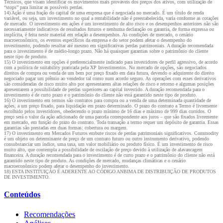
Técnicos, que visam identificar os movimentos mais prováveis dos preços dos ativos, com utilização de
“stops” para limitar as possíveis perdas.
14) Ação é uma fração do capital de uma empresa que é negociada no mercado. É um título de renda
variável, ou seja, um investimento no qual a rentabilidade não é preestabelecida, varia conforme as cotações
de mercado. O investimento em ações é um investimento de alto risco e os desempenhos anteriores não são
necessariamente indicativos de resultados futuros e nenhuma declaração ou garantia, de forma expressa ou
implícita, é feita neste material em relação a desempenhos. As condições de mercado, o cenário
macroeconômico, os eventos específicos da empresa e do setor podem afetar o desempenho do
investimento, podendo resultar até mesmo em significativas perdas patrimoniais. A duração recomendada
para o investimento é de médio-longo prazo. Não há quaisquer garantias sobre o patrimônio do cliente
neste tipo de produto.
15) O investimento em opções é preferencialmente indicado para investidores de perfil agressivo, de acordo
com a política de suitability praticada pela XP Investimentos. No mercado de opções, são negociados
direitos de compra ou venda de um bem por preço fixado em data futura, devendo o adquirente do direito
negociado pagar um prêmio ao vendedor tal como num acordo seguro. As operações com esses derivativos
são consideradas de risco muito alto por apresentarem altas relações de risco e retorno e algumas posições
apresentarem a possibilidade de perdas superiores ao capital investido. A duração recomendada para o
investimento é de curto prazo e o patrimônio do cliente não está garantido neste tipo de produto.
16) O investimento em termos são contratos para compra ou a venda de uma determinada quantidade de
ações, a um preço fixado, para liquidação em prazo determinado. O prazo do contrato a Termo é livremente
escolhido pelos investidores, obedecendo o prazo mínimo de 16 dias e máximo de 999 dias corridos. O
preço será o valor da ação adicionado de uma parcela correspondente aos juros – que são fixados livremente
em mercado, em função do prazo do contrato. Toda transação a termo requer um depósito de garantia. Essas
garantias são prestadas em duas formas: cobertura ou margem.
17) O investimento em Mercados Futuros embute riscos de perdas patrimoniais significativos. Commodity
é um objeto ou determinante de preço de um contrato futuro ou outro instrumento derivativo, podendo
consubstanciar um índice, uma taxa, um valor mobiliário ou produto físico. É um investimento de risco
muito alto, que contempla a possibilidade de oscilação de preço devido à utilização de alavancagem
financeira. A duração recomendada para o investimento é de curto prazo e o patrimônio do cliente não está
garantido neste tipo de produto. As condições de mercado, mudanças climáticas e o cenário
macroeconômico podem afetar o desempenho do investimento.
18) ESTA INSTITUIÇÃO É ADERENTE AO CÓDIGO ANBIMA DE DISTRIBUIÇÃO DE PRODUTOS
DE INVESTIMENTO.
Conteúdos
Recomendações