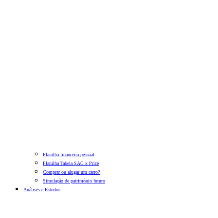
Planilha financeira pessoal
Planilha Tabela SAC x Price
Comprar ou alugar um carro?
Simulação de patrimônio futuro
Análises e Estudos