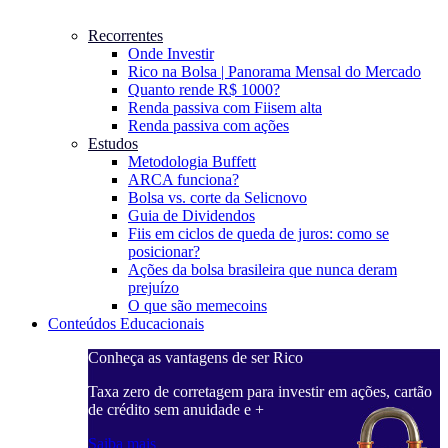
Recorrentes
Onde Investir
Rico na Bolsa | Panorama Mensal do Mercado
Quanto rende R$ 1000?
Renda passiva com Fiis
em alta
Renda passiva com ações
Estudos
Metodologia Buffett
ARCA funciona?
Bolsa vs. corte da Selic
novo
Guia de Dividendos
Fiis em ciclos de queda de juros: como se
posicionar?
Ações da bolsa brasileira que nunca deram
prejuízo
O que são memecoins
Conteúdos Educacionais
Conheça as vantagens de ser Rico
C
ações, cartão
Taxa zero de corretagem para investir em ações, cartão
T
de crédito sem anuidade e +
d
Saiba mais
S