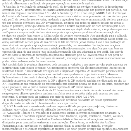
administração ou gestão de patrimônio de clientes, devendo atuar como intermediário e solicitar autorização
prévia do cliente para a realização de qualquer operação no mercado de capitais.
7) Para fins de verificação da adequação do perfil do investidor aos serviços e produtos de investimento
oferecidos pela XP Investimentos, utilizamos a metodologia de adequação dos produtos por portfólio, nos
termos das Regras e Procedimentos ANBIMA de Suitability nº 01 e do Código ANBIMA de Distribuição
de Produtos de Investimento. Essa metodologia consiste em atribuir uma pontuação máxima de risco para
cada perfil de investidor (conservador, moderado e agressivo), bem como uma pontuação de risco para cada
um dos produtos oferecidos pela XP Investimentos, de modo que todos os clientes possam ter acesso a
todos os produtos, desde que dentro das quantidades e limites da pontuação de risco definidas para o seu
perfil. Antes de aplicar nos produtos e/ou contratar os serviços objeto deste material, é importante que você
verifique se a sua pontuação de risco atual comporta a aplicação nos produtos e/ou a contratação dos
serviços em questão, bem como se há limitações de volume, concentração e/ou quantidade para a aplicação
desejada. Você pode consultar essas informações diretamente no momento da transmissão da sua ordem ou,
ainda, consultando o risco geral da sua carteira na tela de carteira (Visão Risco). Caso a sua pontuação de
risco atual não comporte a aplicação/contratação pretendida, ou caso existam limitações em relação à
quantidade e/ou volume financeiro para a referida aplicação/contratação, isto significa que, com base na
composição atual da sua carteira, esta aplicação/contratação não está adequada ao seu perfil. Em caso de
dúvidas sobre o processo de adequação dos produtos oferecidos pela XP Investimentos ao seu perfil de
investidor, consulte o FAQ. As condições de mercado, mudanças climáticas e o cenário macroeconômico
podem afetar o desempenho do investimento.
8) A rentabilidade de produtos financeiros pode apresentar variações e seu preço ou valor pode aumentar ou
diminuir num curto espaço de tempo. Os desempenhos anteriores não são necessariamente indicativos de
resultados futuros. A rentabilidade divulgada não é líquida de impostos. As informações presentes neste
material são baseadas em simulações e os resultados reais poderão ser significativamente diferentes.
9) Este relatório é destinado à circulação exclusiva para a rede de relacionamento da XP Investimentos,
incluindo assessores de investimentos da XP e clientes da XP, podendo também ser divulgado no site da
XP. Fica proibida sua reprodução ou redistribuição para qualquer pessoa, no todo ou em parte, qualquer que
seja o propósito, sem o prévio consentimento expresso da XP Investimentos.
10) SAC. 0800 77 20202. A Ouvidoria da XP Investimentos tem a missão de servir de canal de contato
sempre que os clientes que não se sentirem satisfeitos com as soluções dadas pela empresa aos seus
problemas. O contato pode ser realizado por meio do telefone: 0800 722 3710.
11) O custo da operação e a política de cobrança estão definidos nas tabelas de custos operacionais
disponibilizadas no site da XP Investimentos: www.xpi.com.br.
12) A XP Investimentos se exime de qualquer responsabilidade por quaisquer prejuízos, diretos ou
indiretos, que venham a decorrer da utilização deste relatório ou seu conteúdo.
13) A Avaliação Técnica e a Avaliação de Fundamentos seguem diferentes metodologias de análise. A
Análise Técnica é executada seguindo conceitos como tendência, suporte, resistência, candles, volumes,
médias móveis entre outros. Já a Análise Fundamentalista utiliza como informação os resultados
divulgados pelas companhias emissoras e suas projeções. Desta forma, as opiniões dos Analistas
Fundamentalistas, que buscam os melhores retornos dadas as condições de mercado, o cenário
macroeconômico e os eventos específicos da empresa e do setor, podem divergir das opiniões dos Analistas