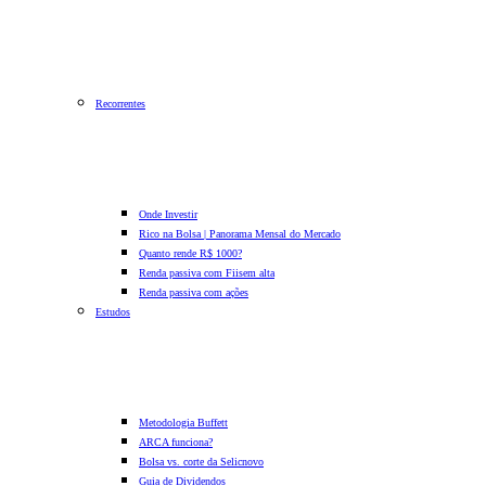
Recorrentes
Onde Investir
Rico na Bolsa | Panorama Mensal do Mercado
Quanto rende R$ 1000?
Renda passiva com Fiis
em alta
Renda passiva com ações
Estudos
Metodologia Buffett
ARCA funciona?
Bolsa vs. corte da Selic
novo
Guia de Dividendos