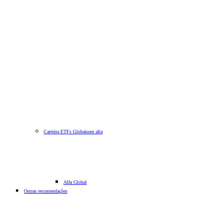
Carteira ETFs Globais
em alta
Alfa Global
Outras recomendações