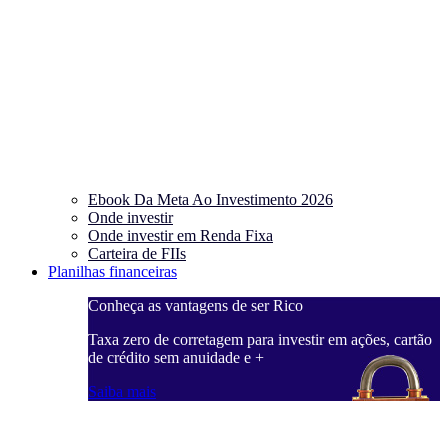
Ebook Da Meta Ao Investimento 2026
Onde investir
Onde investir em Renda Fixa
Carteira de FIIs
Planilhas financeiras
Conheça as vantagens de ser Rico
C
ações, cartão
Taxa zero de corretagem para investir em ações, cartão
T
de crédito sem anuidade e +
d
Saiba mais
S