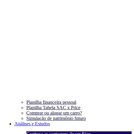
Planilha financeira pessoal
Planilha Tabela SAC x Price
Comprar ou alugar um carro?
Simulação de patrimônio futuro
Análises e Estudos
Conheça as vantagens de ser Rico
C