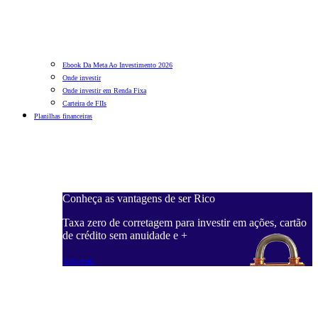
Ebook Da Meta Ao Investimento 2026
Onde investir
Onde investir em Renda Fixa
Carteira de FIIs
Planilhas financeiras
Conheça as vantagens de ser Rico
C
ações, cartão
Taxa zero de corretagem para investir em ações, cartão
T
de crédito sem anuidade e +
d
Saiba mais
S