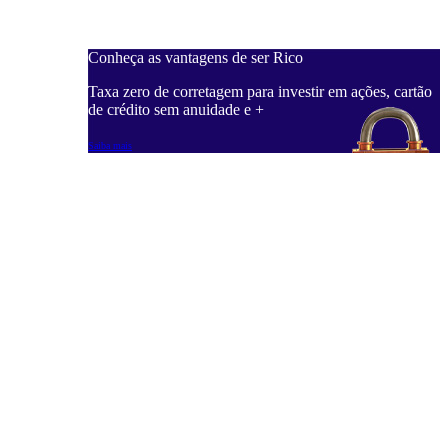
Conheça as vantagens de ser Rico
C
ações, cartão
Taxa zero de corretagem para investir em ações, cartão
T
de crédito sem anuidade e +
d
Saiba mais
S