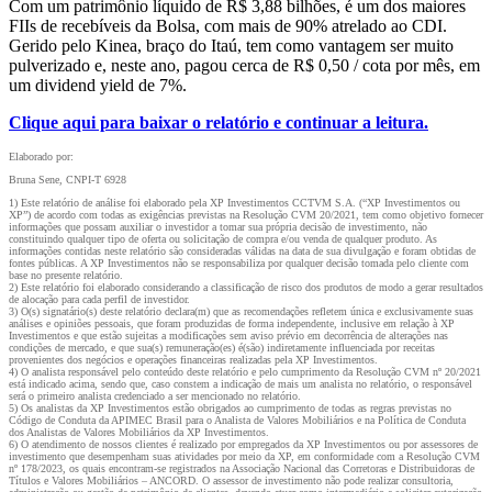
Com um patrimônio líquido de R$ 3,88 bilhões, é um dos maiores
FIIs de recebíveis da Bolsa, com mais de 90% atrelado ao CDI.
Gerido pelo Kinea, braço do Itaú, tem como vantagem ser muito
pulverizado e, neste ano, pagou cerca de R$ 0,50 / cota por mês, em
um dividend yield de 7%.
Clique aqui para baixar o relatório e continuar a leitura.
Elaborado por:
Bruna Sene, CNPI-T 6928
1) Este relatório de análise foi elaborado pela XP Investimentos CCTVM S.A. (“XP Investimentos ou
XP”) de acordo com todas as exigências previstas na Resolução CVM 20/2021, tem como objetivo fornecer
informações que possam auxiliar o investidor a tomar sua própria decisão de investimento, não
constituindo qualquer tipo de oferta ou solicitação de compra e/ou venda de qualquer produto. As
informações contidas neste relatório são consideradas válidas na data de sua divulgação e foram obtidas de
fontes públicas. A XP Investimentos não se responsabiliza por qualquer decisão tomada pelo cliente com
base no presente relatório.
2) Este relatório foi elaborado considerando a classificação de risco dos produtos de modo a gerar resultados
de alocação para cada perfil de investidor.
3) O(s) signatário(s) deste relatório declara(m) que as recomendações refletem única e exclusivamente suas
análises e opiniões pessoais, que foram produzidas de forma independente, inclusive em relação à XP
Investimentos e que estão sujeitas a modificações sem aviso prévio em decorrência de alterações nas
condições de mercado, e que sua(s) remuneração(es) é(são) indiretamente influenciada por receitas
provenientes dos negócios e operações financeiras realizadas pela XP Investimentos.
4) O analista responsável pelo conteúdo deste relatório e pelo cumprimento da Resolução CVM nº 20/2021
está indicado acima, sendo que, caso constem a indicação de mais um analista no relatório, o responsável
será o primeiro analista credenciado a ser mencionado no relatório.
5) Os analistas da XP Investimentos estão obrigados ao cumprimento de todas as regras previstas no
Código de Conduta da APIMEC Brasil para o Analista de Valores Mobiliários e na Política de Conduta
dos Analistas de Valores Mobiliários da XP Investimentos.
6) O atendimento de nossos clientes é realizado por empregados da XP Investimentos ou por assessores de
investimento que desempenham suas atividades por meio da XP, em conformidade com a Resolução CVM
nº 178/2023, os quais encontram-se registrados na Associação Nacional das Corretoras e Distribuidoras de
Títulos e Valores Mobiliários – ANCORD. O assessor de investimento não pode realizar consultoria,