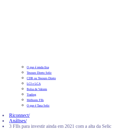
O que é renda fixa
Tesouro Direto Selic
CDB ou Tesouro Direto
LCI e LCA
Bolsa de Valores
Trading
Melhores FIIs
O que é Taxa Selic
Riconnect
/
Análises
/
3 FIIs para investir ainda em 2021 com a alta da Selic