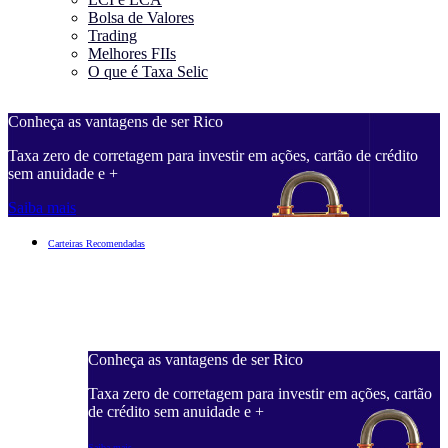
Bolsa de Valores
Trading
Melhores FIIs
O que é Taxa Selic
Conheça as vantagens de ser Rico
C
Taxa zero de corretagem para investir em ações, cartão de crédito
T
sem anuidade e +
s
Saiba mais
S
Carteiras Recomendadas
Conheça as vantagens de ser Rico
C
ações, cartão
Taxa zero de corretagem para investir em ações, cartão
T
de crédito sem anuidade e +
d
Saiba mais
S