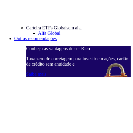
Carteira ETFs Globais
em alta
Alfa Global
Outras recomendações
Conheça as vantagens de ser Rico
C
ações, cartão
Taxa zero de corretagem para investir em ações, cartão
T
de crédito sem anuidade e +
d
Saiba mais
S