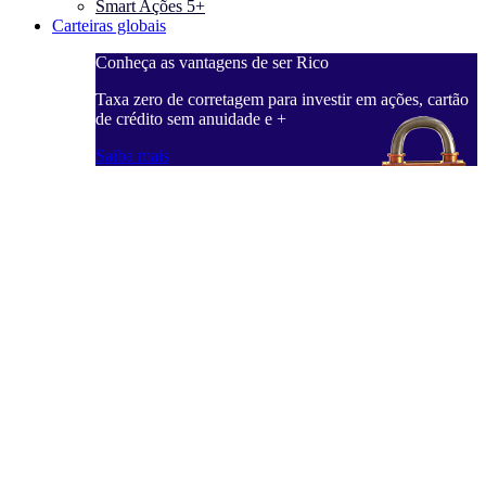
Smart Ações 5+
Carteiras globais
Conheça as vantagens de ser Rico
C
ações, cartão
Taxa zero de corretagem para investir em ações, cartão
T
de crédito sem anuidade e +
d
Saiba mais
S