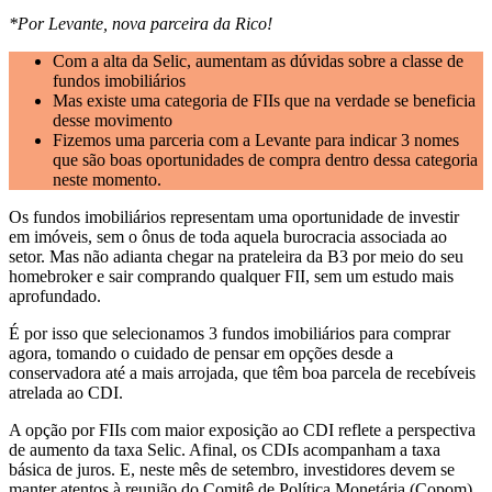
*Por Levante, nova parceira da Rico!
Com a alta da Selic, aumentam as dúvidas sobre a classe de
fundos imobiliários
Mas existe uma categoria de FIIs que na verdade se beneficia
desse movimento
Fizemos uma parceria com a Levante para indicar 3 nomes
que são boas oportunidades de compra dentro dessa categoria
neste momento.
Os fundos imobiliários representam uma oportunidade de investir
em imóveis, sem o ônus de toda aquela burocracia associada ao
setor. Mas não adianta chegar na prateleira da B3 por meio do seu
homebroker e sair comprando qualquer FII, sem um estudo mais
aprofundado.
É por isso que selecionamos 3 fundos imobiliários para comprar
agora, tomando o cuidado de pensar em opções desde a
conservadora até a mais arrojada, que têm boa parcela de recebíveis
atrelada ao CDI.
A opção por FIIs com maior exposição ao CDI reflete a perspectiva
de aumento da taxa Selic. Afinal, os CDIs acompanham a taxa
básica de juros. E, neste mês de setembro, investidores devem se
manter atentos à reunião do Comitê de Política Monetária (Copom),