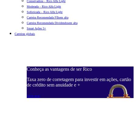
Conservadora – Rico Alfa Light
Moderada – Rico Alfa Light
Sofisticada – Rico Alfa Light
Carteira Recomendada FIIs
em alta
Carteira Recomendada Dividendos
em alta
Smart Ações 5+
Carteiras globais
Conheça as vantagens de ser Rico
C
ações, cartão
Taxa zero de corretagem para investir em ações, cartão
T
de crédito sem anuidade e +
d
Saiba mais
S