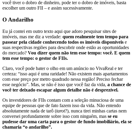
você tiver o dobro de dinheiro, pode ter o dobro de imóveis, basta
escolher um outro FII – e assim sucessivamente.
O Andarilho
Eu já contei em outro texto aqui que adoro pesquisar sites de
imóveis, mas me diz a verdade:
quem realmente tem tempo para
passear pela cidade conhecendo todos os imóveis disponíveis
e
suas respectivas regiões para descobrir onde estão as oportunidades
do mercado?
Vou dizer quem não tem esse tempo: você. E quem
tem esse tempo: o gestor de FIIs.
Claro, você pode bater o olho em um anúncio no VivaReal e ter
certeza: “isso aqui é uma raridade! Não existem mais apartamentos
com esse preço por metro quadrado nessa região! Preciso fechar
esse negócio”. Mas, se não é isso que você faz da vida,
a chance de
você ter deixado escapar algum detalhe não é desprezível.
Os investidores de FIIs contam com a seleção minuciosa de uma
equipe de pessoas que de fato fazem isso da vida. Não entendo
absolutamente nada de tarô (
tarot
?), nunca tirei minhas cartas nem
conversei profundamente sobre isso com ninguém, mas
se eu
pudesse dar uma carta para o gestor de fundo imobiliário, ela se
chamaria “o andarilho”.