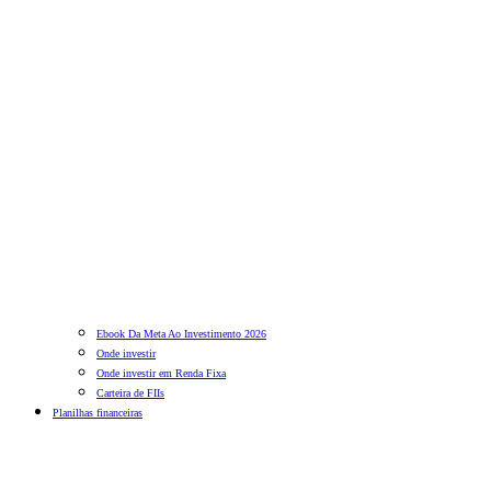
Ebook Da Meta Ao Investimento 2026
Onde investir
Onde investir em Renda Fixa
Carteira de FIIs
Planilhas financeiras