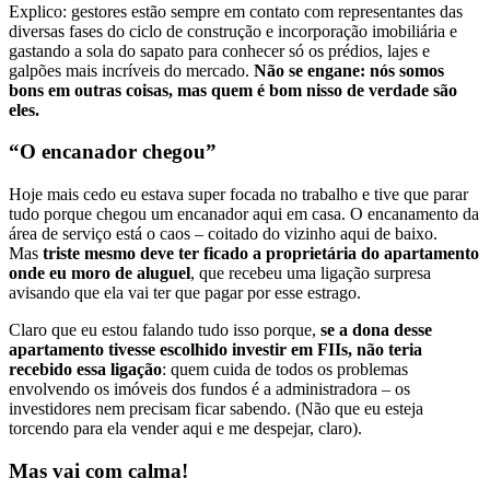
Explico: gestores estão sempre em contato com representantes das
diversas fases do ciclo de construção e incorporação imobiliária e
gastando a sola do sapato para conhecer só os prédios, lajes e
galpões mais incríveis do mercado.
Não se engane: nós somos
bons em outras coisas, mas quem é bom nisso de verdade são
eles.
“O encanador chegou”
Hoje mais cedo eu estava super focada no trabalho e tive que parar
tudo porque chegou um encanador aqui em casa. O encanamento da
área de serviço está o caos – coitado do vizinho aqui de baixo.
Mas
triste mesmo deve ter ficado a proprietária do apartamento
onde eu moro de aluguel
, que recebeu uma ligação surpresa
avisando que ela vai ter que pagar por esse estrago.
Claro que eu estou falando tudo isso porque,
se a dona desse
apartamento tivesse escolhido investir em FIIs, não teria
recebido essa ligação
: quem cuida de todos os problemas
envolvendo os imóveis dos fundos é a administradora – os
investidores nem precisam ficar sabendo. (Não que eu esteja
torcendo para ela vender aqui e me despejar, claro).
Mas vai com calma!