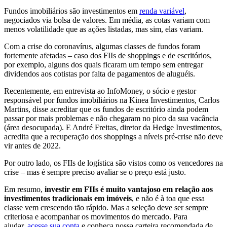
Fundos imobiliários são investimentos em
renda variável
,
negociados via bolsa de valores. Em média, as cotas variam com
menos volatilidade que as ações listadas, mas sim, elas variam.
Com a crise do coronavírus, algumas classes de fundos foram
fortemente afetadas – caso dos FIIs de shoppings e de escritórios,
por exemplo, alguns dos quais ficaram um tempo sem entregar
dividendos aos cotistas por falta de pagamentos de aluguéis.
Recentemente, em entrevista ao InfoMoney, o sócio e gestor
responsável por fundos imobiliários na Kinea Investimentos, Carlos
Martins, disse acreditar que os fundos de escritório ainda podem
passar por mais problemas e não chegaram no pico da sua vacância
(área desocupada). E André Freitas, diretor da Hedge Investimentos,
acredita que a recuperação dos shoppings a níveis pré-crise não deve
vir antes de 2022.
Por outro lado, os FIIs de logística são vistos como os vencedores na
crise – mas é sempre preciso avaliar se o preço está justo.
Em resumo,
investir em FIIs é muito vantajoso em relação aos
investimentos tradicionais em imóveis
, e não é à toa que essa
classe vem crescendo tão rápido. Mas a seleção deve ser sempre
criteriosa e acompanhar os movimentos do mercado. Para
ajudar,
acesse sua conta
e conheça nossa carteira recomendada de