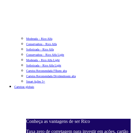
Moderada – Rico Alfa
Conservadora – Rico Alfa
Sofisticada – Rico Alfa
Conservadora – Rico Alfa Light
Moderada – Rico Alfa Light
Sofisticada – Rico Alfa Light
Carteira Recomendada FIIs
em alta
Carteira Recomendada Dividendos
em alta
Smart Ações 5+
Carteiras globais
Conheça as vantagens de ser Rico
Taxa zero de corretagem para investir em ações, cartão