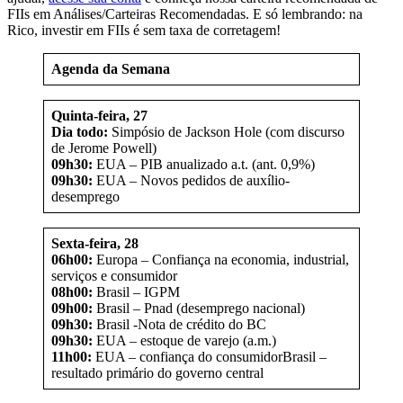
FIIs em Análises/Carteiras Recomendadas. E só lembrando: na
Rico, investir em FIIs é sem taxa de corretagem!
Agenda da Semana
Quinta-feira, 27
Dia todo:
Simpósio de Jackson Hole (com discurso
de Jerome Powell)
09h30:
EUA – PIB anualizado a.t. (ant. 0,9%)
09h30:
EUA – Novos pedidos de auxílio-
desemprego
Sexta-feira, 28
06h00:
Europa – Confiança na economia, industrial,
serviços e consumidor
08h00:
Brasil – IGPM
09h00:
Brasil – Pnad (desemprego nacional)
09h30:
Brasil -Nota de crédito do BC
09h30:
EUA – estoque de varejo (a.m.)
11h00:
EUA – confiança do consumidorBrasil –
resultado primário do governo central