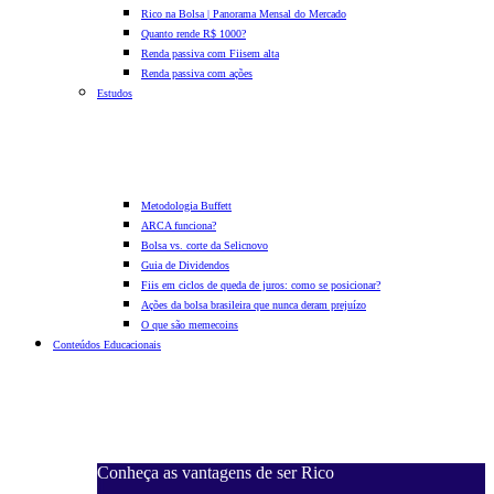
Rico na Bolsa | Panorama Mensal do Mercado
Quanto rende R$ 1000?
Renda passiva com Fiis
em alta
Renda passiva com ações
Estudos
Metodologia Buffett
ARCA funciona?
Bolsa vs. corte da Selic
novo
Guia de Dividendos
Fiis em ciclos de queda de juros: como se posicionar?
Ações da bolsa brasileira que nunca deram prejuízo
O que são memecoins
Conteúdos Educacionais
Conheça as vantagens de ser Rico