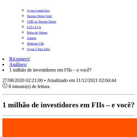
O que é renda fixa
Tesouro Direto Selic
CDB ou Tesouro Direto
LCI e LCA
Bolsa de Valores
Trading
Melhores FIIs
O que é Taxa Selic
Riconnect
/
Análises
/
1 milhão de investidores em FIIs – e você?
27/08/2020 02:21:00 • Atualizado em 11/12/2021 02:04:44
8 minuto(s) de leitura
1 milhão de investidores em FIIs – e você?