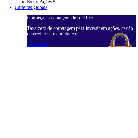
Smart Ações 5+
Carteiras globais
Conheça as vantagens de ser Rico
C
ações, cartão
Taxa zero de corretagem para investir em ações, cartão
T
de crédito sem anuidade e +
d
Saiba mais
S