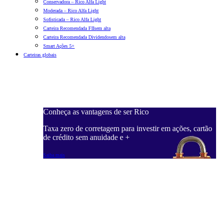
Conservadora – Rico Alfa Light
Moderada – Rico Alfa Light
Sofisticada – Rico Alfa Light
Carteira Recomendada FIIs
em alta
Carteira Recomendada Dividendos
em alta
Smart Ações 5+
Carteiras globais
Conheça as vantagens de ser Rico
C
ações, cartão
Taxa zero de corretagem para investir em ações, cartão
T
de crédito sem anuidade e +
d
Saiba mais
S