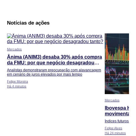
Notícias de ações
Mercados
Ânima (ANIM3) desaba 30% após compra
da FMU: por que negócio desagradou
tanto?
Analistas demonstraram preocupação com alavancagem
em cenário de juros elevados por mais tempo
Felipe Moreira
Há 4 minutos
Mercados
Ibovespa Hoje
movimenta Bo
quarta
Índices futuros do
Felipe Alves
Há 24 minutos