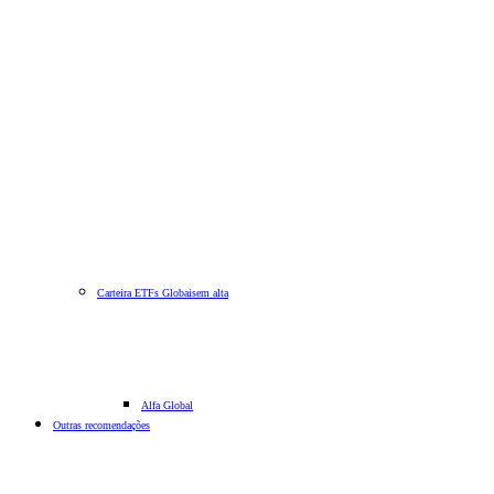
Carteira ETFs Globais
em alta
Alfa Global
Outras recomendações