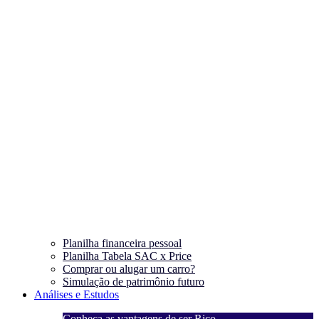
Planilha financeira pessoal
Planilha Tabela SAC x Price
Comprar ou alugar um carro?
Simulação de patrimônio futuro
Análises e Estudos
Conheça as vantagens de ser Rico
C