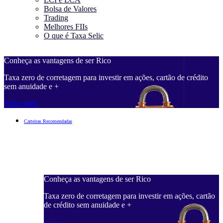
Bolsa de Valores
Trading
Melhores FIIs
O que é Taxa Selic
Conheça as vantagens de ser Rico
C
Taxa zero de corretagem para investir em ações, cartão de crédito
T
sem anuidade e +
s
Saiba mais
S
Carteiras Recomendadas
Conheça as vantagens de ser Rico
C
ações, cartão
Taxa zero de corretagem para investir em ações, cartão
T
de crédito sem anuidade e +
d
Saiba mais
S