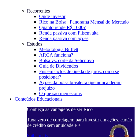
Recorrentes
Onde Investir
Rico na Bolsa | Panorama Mensal do Mercado
Quanto rende R$ 1000?
Renda passiva com Fiis
em alta
Renda passiva com ações
Estudos
Metodologia Buffett
ARCA funciona?
Bolsa vs. corte da Selic
novo
Guia de Dividendos
Fiis em ciclos de queda de juros: como se
posicionar?
Ações da bolsa brasileira que nunca deram
prejuízo
O que são memecoins
Conteúdos Educacionais
Conheça as vantagens de ser Rico
C
ações, cartão
Taxa zero de corretagem para investir em ações, cartão
T
de crédito sem anuidade e +
d
Saiba mais
S