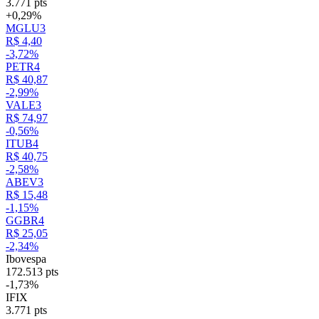
3.771 pts
+0,29%
MGLU3
R$ 4,40
-3,72%
PETR4
R$ 40,87
-2,99%
VALE3
R$ 74,97
-0,56%
ITUB4
R$ 40,75
-2,58%
ABEV3
R$ 15,48
-1,15%
GGBR4
R$ 25,05
-2,34%
Ibovespa
172.513 pts
-1,73%
IFIX
3.771 pts