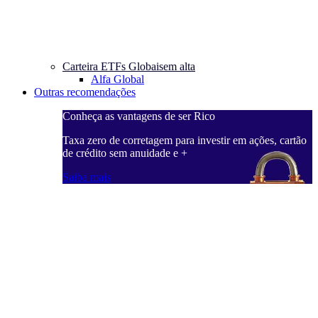
Carteira ETFs Globais
em alta
Alfa Global
Outras recomendações
Conheça as vantagens de ser Rico
C
ações, cartão
Taxa zero de corretagem para investir em ações, cartão
T
de crédito sem anuidade e +
d
Saiba mais
S