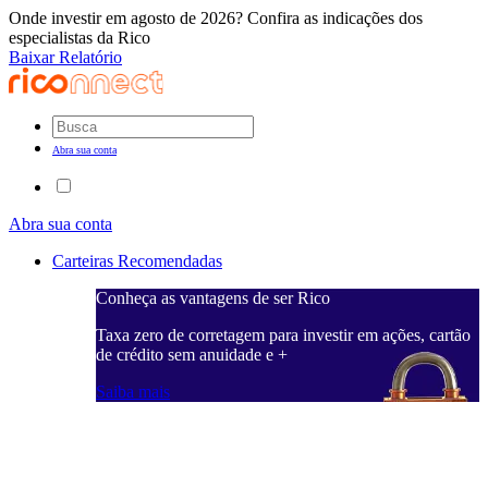
Onde investir em agosto de 2026? Confira as indicações dos
especialistas da Rico
Baixar Relatório
Abra sua conta
Abra sua conta
Carteiras Recomendadas
Conheça as vantagens de ser Rico
C
ações, cartão
Taxa zero de corretagem para investir em ações, cartão
T
de crédito sem anuidade e +
d
Saiba mais
S