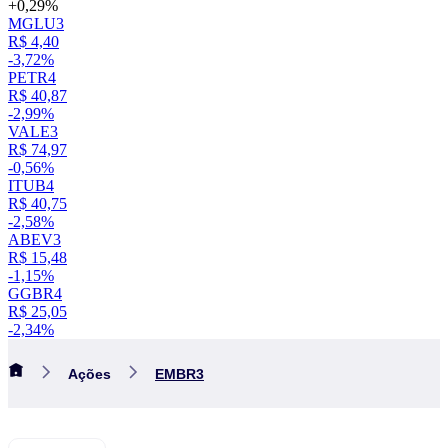
+0,29%
MGLU3
R$ 4,40
-3,72%
PETR4
R$ 40,87
-2,99%
VALE3
R$ 74,97
-0,56%
ITUB4
R$ 40,75
-2,58%
ABEV3
R$ 15,48
-1,15%
GGBR4
R$ 25,05
-2,34%
Ações
EMBR3