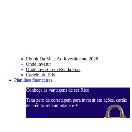
Ebook Da Meta Ao Investimento 2026
Onde investir
Onde investir em Renda Fixa
Carteira de FIIs
Planilhas financeiras
Conheça as vantagens de ser Rico
C
ações, cartão
Taxa zero de corretagem para investir em ações, cartão
T
de crédito sem anuidade e +
d
Saiba mais
S