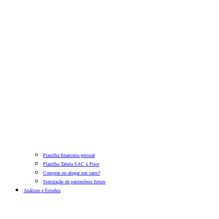
Planilha financeira pessoal
Planilha Tabela SAC x Price
Comprar ou alugar um carro?
Simulação de patrimônio futuro
Análises e Estudos