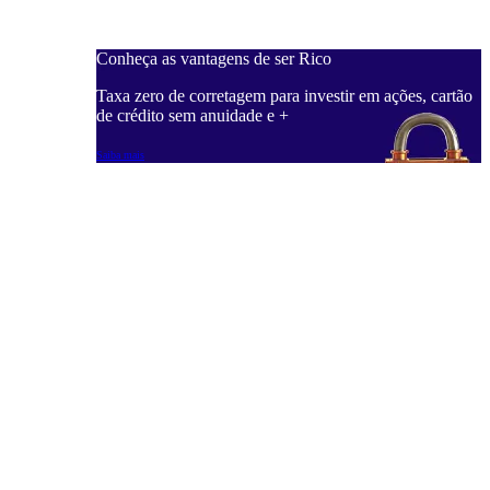
Conheça as vantagens de ser Rico
C
ações, cartão
Taxa zero de corretagem para investir em ações, cartão
T
de crédito sem anuidade e +
d
Saiba mais
S