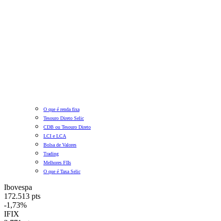
O que é renda fixa
Tesouro Direto Selic
CDB ou Tesouro Direto
LCI e LCA
Bolsa de Valores
Trading
Melhores FIIs
O que é Taxa Selic
Ibovespa
172.513 pts
-1,73%
IFIX