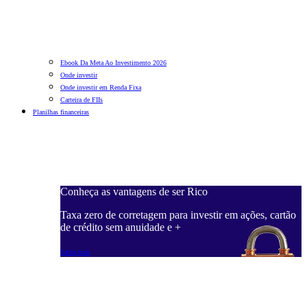
Ebook Da Meta Ao Investimento 2026
Onde investir
Onde investir em Renda Fixa
Carteira de FIIs
Planilhas financeiras
Conheça as vantagens de ser Rico
C
ações, cartão
Taxa zero de corretagem para investir em ações, cartão
T
de crédito sem anuidade e +
d
Saiba mais
S