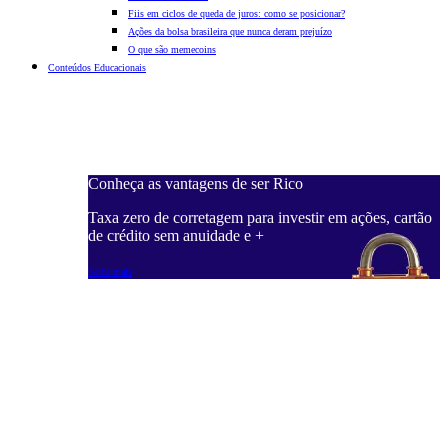
Fiis em ciclos de queda de juros: como se posicionar?
Ações da bolsa brasileira que nunca deram prejuízo
O que são memecoins
Conteúdos Educacionais
Conheça as vantagens de ser Rico
C
ações, cartão
Taxa zero de corretagem para investir em ações, cartão
T
de crédito sem anuidade e +
d
Saiba mais
S