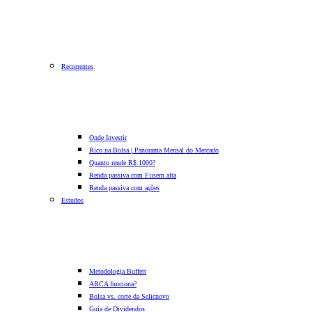
Recorrentes
Onde Investir
Rico na Bolsa | Panorama Mensal do Mercado
Quanto rende R$ 1000?
Renda passiva com Fiis
em alta
Renda passiva com ações
Estudos
Metodologia Buffett
ARCA funciona?
Bolsa vs. corte da Selic
novo
Guia de Dividendos