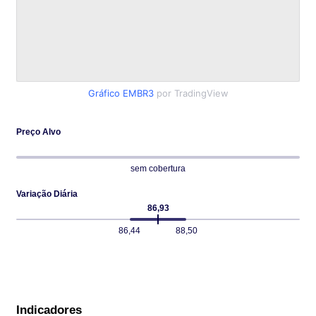
Gráfico EMBR3
por TradingView
Preço Alvo
sem cobertura
Variação Diária
86,93
86,44
88,50
Indicadores