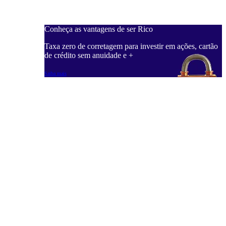
Conheça as vantagens de ser Rico
C
ações, cartão
Taxa zero de corretagem para investir em ações, cartão
T
de crédito sem anuidade e +
d
Saiba mais
S