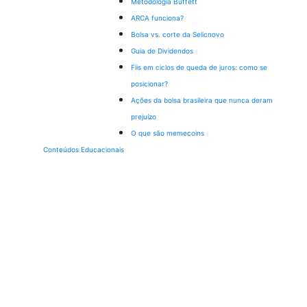
Metodologia Buffett
ARCA funciona?
Bolsa vs. corte da Selic
novo
Guia de Dividendos
Fiis em ciclos de queda de juros: como se
posicionar?
Ações da bolsa brasileira que nunca deram
prejuízo
O que são memecoins
Conteúdos Educacionais