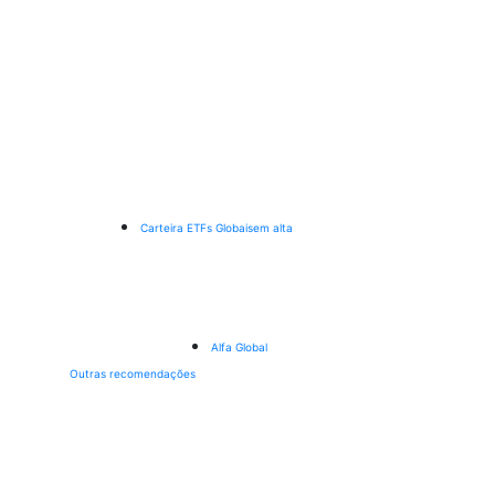
Carteira ETFs Globais
em alta
Alfa Global
Outras recomendações