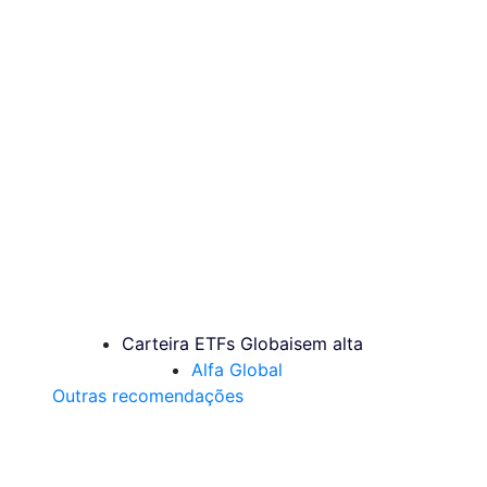
Carteira ETFs Globais
em alta
Alfa Global
Outras recomendações