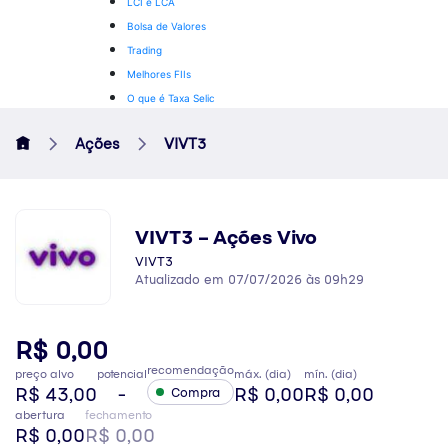
LCI e LCA
Bolsa de Valores
Trading
Melhores FIIs
O que é Taxa Selic
Ações
VIVT3
VIVT3 – Ações Vivo
VIVT3
Atualizado em 07/07/2026 às 09h29
R$ 0,00
recomendação
preço alvo
potencial
máx. (dia)
mín. (dia)
R$ 43,00
-
R$ 0,00
R$ 0,00
Compra
abertura
fechamento
R$ 0,00
R$ 0,00