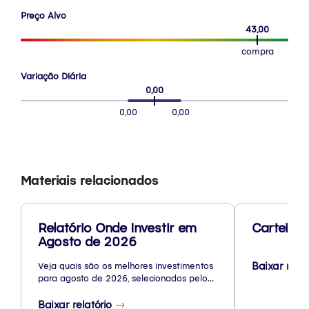
Preço Alvo
43,00
compra
Variação Diária
0,00
0,00
0,00
Materiais relacionados
Relatório Onde Investir em
Carteira 
Agosto de 2026
Baixar rela
Veja quais são os melhores investimentos
para agosto de 2026, selecionados pelo
nosso time de especialistas.
Baixar relatório