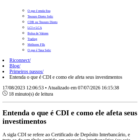
O que é renda fixa
Tesouro Direto Selic
CDB ou Tesouro Direto
LCI e LCA
Bolsa de Valores
Trading
Melhores FIIs
O que é Taxa Selic
Riconnect
/
Blog
/
Primeiros passos
/
Entenda o que é CDI e como ele afeta seus investimentos
17/08/2023 12:06:53 • Atualizado em 07/07/2026 16:15:38
18 minuto(s) de leitura
Entenda o que é CDI e como ele afeta seus
investimentos
A sigla CDI se refere ao Certificado de Depósito Interbancário, e