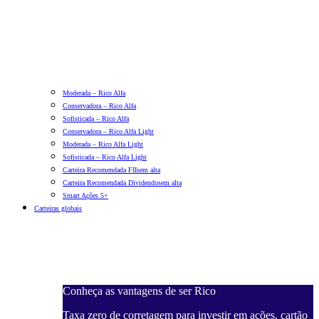
Moderada – Rico Alfa
Conservadora – Rico Alfa
Sofisticada – Rico Alfa
Conservadora – Rico Alfa Light
Moderada – Rico Alfa Light
Sofisticada – Rico Alfa Light
Carteira Recomendada FIIs
em alta
Carteira Recomendada Dividendos
em alta
Smart Ações 5+
Carteiras globais
Conheça as vantagens de ser Rico
Taxa zero de corretagem para investir em ações, cartão