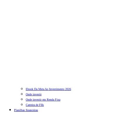
Ebook Da Meta Ao Investimento 2026
Onde investir
Onde investir em Renda Fixa
Carteira de FIIs
Planilhas financeiras