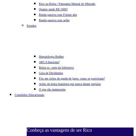
Rico na Bolsa | Panorama Mensal do Mercado
Quanto rende R$ 1000?
Renda passiva com Fiis
em alta
Renda passiva com ações
Estudos
Metodologia Buffett
ARCA funciona?
Bolsa vs. corte da Selic
novo
Guia de Dividendos
Fiis em ciclos de queda de juros: como se posicionar?
Ações da bolsa brasileira que nunca deram prejuízo
O que são memecoins
Conteúdos Educacionais
Conheça as vantagens de ser Rico