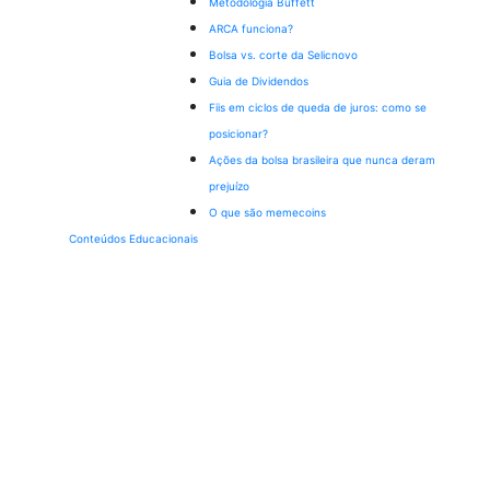
Metodologia Buffett
ARCA funciona?
Bolsa vs. corte da Selic
novo
Guia de Dividendos
Fiis em ciclos de queda de juros: como se
posicionar?
Ações da bolsa brasileira que nunca deram
prejuízo
O que são memecoins
Conteúdos Educacionais