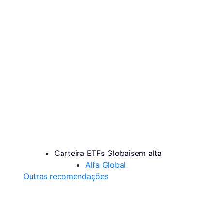
Carteira ETFs Globais
em alta
Alfa Global
Outras recomendações