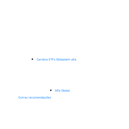
Carteira ETFs Globais
em alta
Alfa Global
Outras recomendações