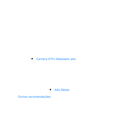
Carteira ETFs Globais
em alta
Alfa Global
Outras recomendações