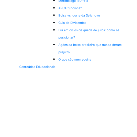
Metodologia Buffett
ARCA funciona?
Bolsa vs. corte da Selic
novo
Guia de Dividendos
Fiis em ciclos de queda de juros: como se
posicionar?
Ações da bolsa brasileira que nunca deram
prejuízo
O que são memecoins
Conteúdos Educacionais