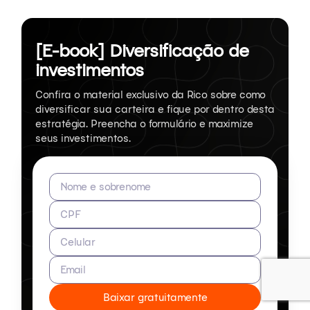
[E-book] Diversificação de
investimentos
Confira o material exclusivo da Rico sobre como
diversificar sua carteira e fique por dentro desta
estratégia. Preencha o formulário e maximize
seus investimentos.
Nome e sobrenome
CPF
Celular
Email
Baixar gratuitamente