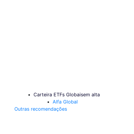
Carteira ETFs Globais
em alta
Alfa Global
Outras recomendações