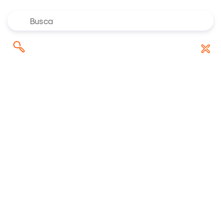
Onde investir no 2º semestre de
Pesquisar
Baixar Relatório
2026? Confira as indicações dos
por:
especialistas da Rico
Riconnect
/
Blog
/
Primeiros passos
/
Copom: Comitê de Política Monetária – Guia
Completo
02/04/2020 13:26:33 • Atualizado em 23/10/2025 18:34:22
18 minuto(s) de leitura
Copom: Comitê de
Política Monetária –