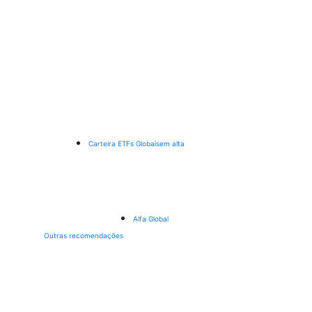
Carteira ETFs Globais
em alta
Alfa Global
Outras recomendações