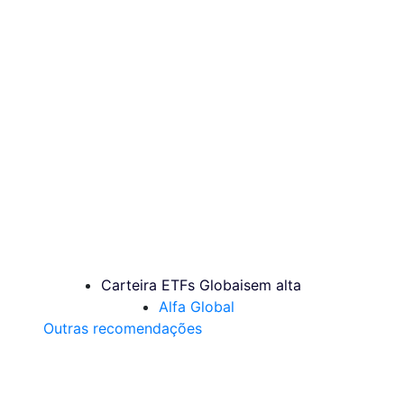
Carteira ETFs Globais
em alta
Alfa Global
Outras recomendações