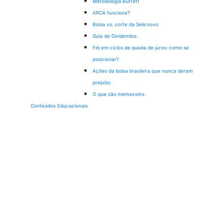
Metodologia Buffett
ARCA funciona?
Bolsa vs. corte da Selic
novo
Guia de Dividendos
Fiis em ciclos de queda de juros: como se
posicionar?
Ações da bolsa brasileira que nunca deram
prejuízo
O que são memecoins
Conteúdos Educacionais