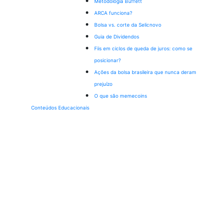
Metodologia Buffett
ARCA funciona?
Bolsa vs. corte da Selic
novo
Guia de Dividendos
Fiis em ciclos de queda de juros: como se
posicionar?
Ações da bolsa brasileira que nunca deram
prejuízo
O que são memecoins
Conteúdos Educacionais