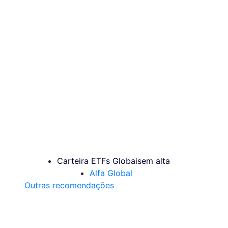
Carteira ETFs Globais
em alta
Alfa Global
Outras recomendações