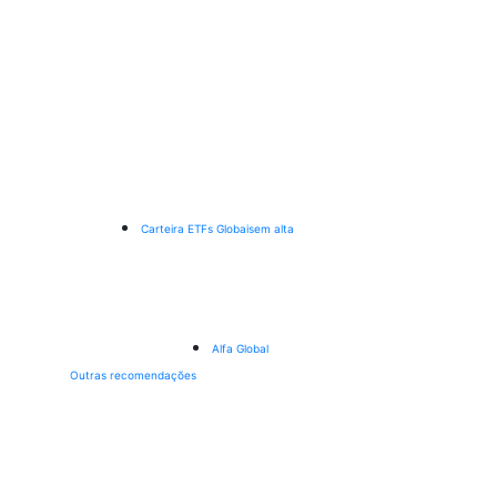
Carteira ETFs Globais
em alta
Alfa Global
Outras recomendações