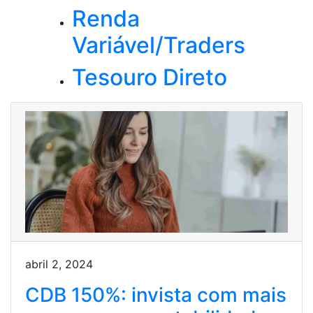
Renda
Variável/Traders
Tesouro Direto
abril 2, 2024
CDB 150%: invista com mais