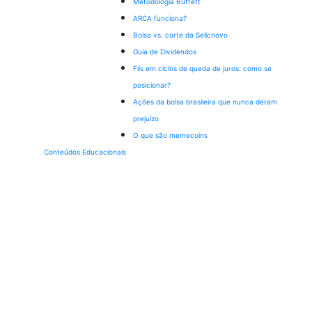
Metodologia Buffett
ARCA funciona?
Bolsa vs. corte da Selic
novo
Guia de Dividendos
Fiis em ciclos de queda de juros: como se
posicionar?
Ações da bolsa brasileira que nunca deram
prejuízo
O que são memecoins
Conteúdos Educacionais