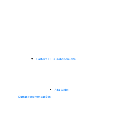
Carteira ETFs Globais
em alta
Alfa Global
Outras recomendações