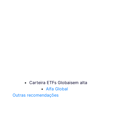
Carteira ETFs Globais
em alta
Alfa Global
Outras recomendações