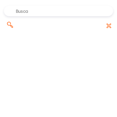
Onde investir em agosto de
Pesquisar
Baixar Relatório
2026? Confira as indicações dos
por:
especialistas da Rico
Maria Giulia
Analista de FIIs