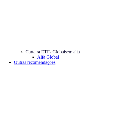
Carteira ETFs Globais
em alta
Alfa Global
Outras recomendações