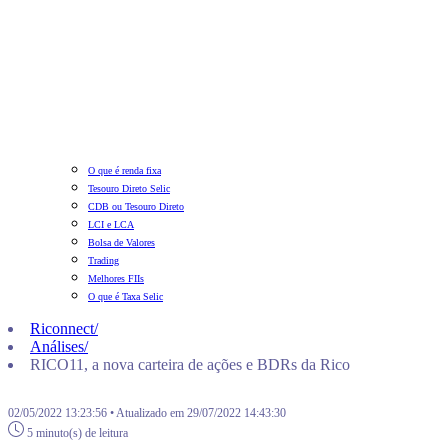
O que é renda fixa
Tesouro Direto Selic
CDB ou Tesouro Direto
LCI e LCA
Bolsa de Valores
Trading
Melhores FIIs
O que é Taxa Selic
Riconnect
/
Análises
/
RICO11, a nova carteira de ações e BDRs da Rico
02/05/2022 13:23:56 • Atualizado em 29/07/2022 14:43:30
5 minuto(s) de leitura