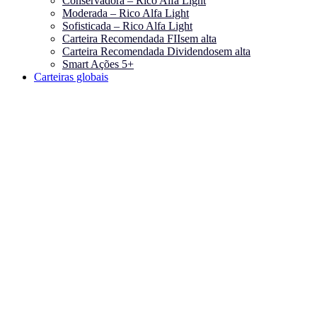
Conservadora – Rico Alfa Light
Moderada – Rico Alfa Light
Sofisticada – Rico Alfa Light
Carteira Recomendada FIIs
em alta
Carteira Recomendada Dividendos
em alta
Smart Ações 5+
Carteiras globais