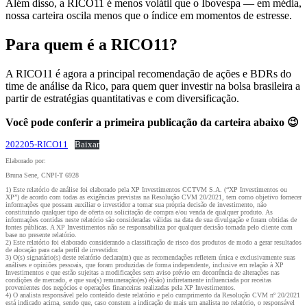
Além disso, a RICO11 é menos volátil que o Ibovespa — em média,
nossa carteira oscila menos que o índice em momentos de estresse.
Para quem é a RICO11?
A RICO11 é agora a principal recomendação de ações e BDRs do
time de análise da Rico, para quem quer investir na bolsa brasileira a
partir de estratégias quantitativas e com diversificação.
Você pode conferir a primeira publicação da carteira abaixo 😉
202205-RICO11
Baixar
Elaborado por:
Bruna Sene, CNPI-T 6928
1) Este relatório de análise foi elaborado pela XP Investimentos CCTVM S.A. (“XP Investimentos ou
XP”) de acordo com todas as exigências previstas na Resolução CVM 20/2021, tem como objetivo fornecer
informações que possam auxiliar o investidor a tomar sua própria decisão de investimento, não
constituindo qualquer tipo de oferta ou solicitação de compra e/ou venda de qualquer produto. As
informações contidas neste relatório são consideradas válidas na data de sua divulgação e foram obtidas de
fontes públicas. A XP Investimentos não se responsabiliza por qualquer decisão tomada pelo cliente com
base no presente relatório.
2) Este relatório foi elaborado considerando a classificação de risco dos produtos de modo a gerar resultados
de alocação para cada perfil de investidor.
3) O(s) signatário(s) deste relatório declara(m) que as recomendações refletem única e exclusivamente suas
análises e opiniões pessoais, que foram produzidas de forma independente, inclusive em relação à XP
Investimentos e que estão sujeitas a modificações sem aviso prévio em decorrência de alterações nas
condições de mercado, e que sua(s) remuneração(es) é(são) indiretamente influenciada por receitas
provenientes dos negócios e operações financeiras realizadas pela XP Investimentos.
4) O analista responsável pelo conteúdo deste relatório e pelo cumprimento da Resolução CVM nº 20/2021
está indicado acima, sendo que, caso constem a indicação de mais um analista no relatório, o responsável