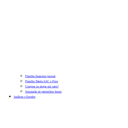
Planilha financeira pessoal
Planilha Tabela SAC x Price
Comprar ou alugar um carro?
Simulação de patrimônio futuro
Análises e Estudos