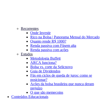
Recorrentes
Onde Investir
Rico na Bolsa | Panorama Mensal do Mercado
Quanto rende R$ 1000?
Renda passiva com Fiis
em alta
Renda passiva com ações
Estudos
Metodologia Buffett
ARCA funciona?
Bolsa vs. corte da Selic
novo
Guia de Dividendos
Fiis em ciclos de queda de juros: como se
posicionar?
Ações da bolsa brasileira que nunca deram
prejuízo
O que são memecoins
Conteúdos Educacionais