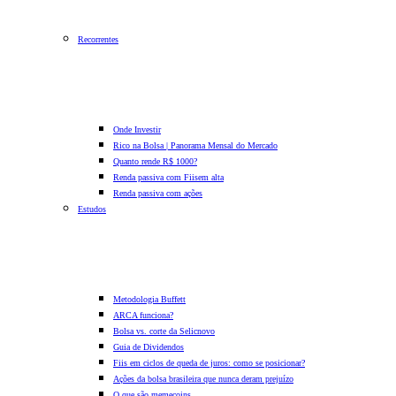
Recorrentes
Onde Investir
Rico na Bolsa | Panorama Mensal do Mercado
Quanto rende R$ 1000?
Renda passiva com Fiis
em alta
Renda passiva com ações
Estudos
Metodologia Buffett
ARCA funciona?
Bolsa vs. corte da Selic
novo
Guia de Dividendos
Fiis em ciclos de queda de juros: como se posicionar?
Ações da bolsa brasileira que nunca deram prejuízo
O que são memecoins