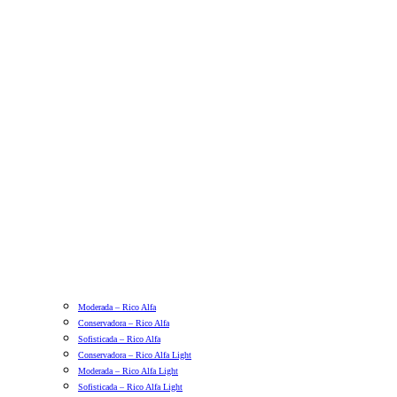
Moderada – Rico Alfa
Conservadora – Rico Alfa
Sofisticada – Rico Alfa
Conservadora – Rico Alfa Light
Moderada – Rico Alfa Light
Sofisticada – Rico Alfa Light