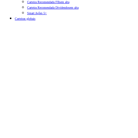
Carteira Recomendada FIIs
em alta
Carteira Recomendada Dividendos
em alta
Smart Ações 5+
Carteiras globais