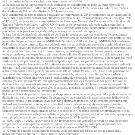
será o primeiro analista credenciado a ser mencionado no relatório.
5) Os analistas da XP Investimentos estão obrigados ao cumprimento de todas as regras previstas no
Código de Conduta da APIMEC Brasil para o Analista de Valores Mobiliários e na Política de Conduta
dos Analistas de Valores Mobiliários da XP Investimentos.
6) O atendimento de nossos clientes é realizado por empregados da XP Investimentos ou por assessores de
investimento que desempenham suas atividades por meio da XP, em conformidade com a Resolução CVM
nº 178/2023, os quais encontram-se registrados na Associação Nacional das Corretoras e Distribuidoras de
Títulos e Valores Mobiliários – ANCORD. O assessor de investimento não pode realizar consultoria,
administração ou gestão de patrimônio de clientes, devendo atuar como intermediário e solicitar autorização
prévia do cliente para a realização de qualquer operação no mercado de capitais.
7) Para fins de verificação da adequação do perfil do investidor aos serviços e produtos de investimento
oferecidos pela XP Investimentos, utilizamos a metodologia de adequação dos produtos por portfólio, nos
termos das Regras e Procedimentos ANBIMA de Suitability nº 01 e do Código ANBIMA de Distribuição
de Produtos de Investimento. Essa metodologia consiste em atribuir uma pontuação máxima de risco para
cada perfil de investidor (conservador, moderado e agressivo), bem como uma pontuação de risco para cada
um dos produtos oferecidos pela XP Investimentos, de modo que todos os clientes possam ter acesso a
todos os produtos, desde que dentro das quantidades e limites da pontuação de risco definidas para o seu
perfil. Antes de aplicar nos produtos e/ou contratar os serviços objeto deste material, é importante que você
verifique se a sua pontuação de risco atual comporta a aplicação nos produtos e/ou a contratação dos
serviços em questão, bem como se há limitações de volume, concentração e/ou quantidade para a aplicação
desejada. Você pode consultar essas informações diretamente no momento da transmissão da sua ordem ou,
ainda, consultando o risco geral da sua carteira na tela de carteira (Visão Risco). Caso a sua pontuação de
risco atual não comporte a aplicação/contratação pretendida, ou caso existam limitações em relação à
quantidade e/ou volume financeiro para a referida aplicação/contratação, isto significa que, com base na
composição atual da sua carteira, esta aplicação/contratação não está adequada ao seu perfil. Em caso de
dúvidas sobre o processo de adequação dos produtos oferecidos pela XP Investimentos ao seu perfil de
investidor, consulte o FAQ. As condições de mercado, mudanças climáticas e o cenário macroeconômico
podem afetar o desempenho do investimento.
8) A rentabilidade de produtos financeiros pode apresentar variações e seu preço ou valor pode aumentar ou
diminuir num curto espaço de tempo. Os desempenhos anteriores não são necessariamente indicativos de
resultados futuros. A rentabilidade divulgada não é líquida de impostos. As informações presentes neste
material são baseadas em simulações e os resultados reais poderão ser significativamente diferentes.
9) Este relatório é destinado à circulação exclusiva para a rede de relacionamento da XP Investimentos,
incluindo assessores de investimentos da XP e clientes da XP, podendo também ser divulgado no site da
XP. Fica proibida sua reprodução ou redistribuição para qualquer pessoa, no todo ou em parte, qualquer que
seja o propósito, sem o prévio consentimento expresso da XP Investimentos.
10) SAC. 0800 77 20202. A Ouvidoria da XP Investimentos tem a missão de servir de canal de contato
sempre que os clientes que não se sentirem satisfeitos com as soluções dadas pela empresa aos seus
problemas. O contato pode ser realizado por meio do telefone: 0800 722 3710.
11) O custo da operação e a política de cobrança estão definidos nas tabelas de custos operacionais
disponibilizadas no site da XP Investimentos: www.xpi.com.br.