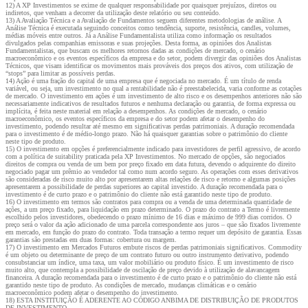
12) A XP Investimentos se exime de qualquer responsabilidade por quaisquer prejuízos, diretos ou
indiretos, que venham a decorrer da utilização deste relatório ou seu conteúdo.
13) A Avaliação Técnica e a Avaliação de Fundamentos seguem diferentes metodologias de análise. A
Análise Técnica é executada seguindo conceitos como tendência, suporte, resistência, candles, volumes,
médias móveis entre outros. Já a Análise Fundamentalista utiliza como informação os resultados
divulgados pelas companhias emissoras e suas projeções. Desta forma, as opiniões dos Analistas
Fundamentalistas, que buscam os melhores retornos dadas as condições de mercado, o cenário
macroeconômico e os eventos específicos da empresa e do setor, podem divergir das opiniões dos Analistas
Técnicos, que visam identificar os movimentos mais prováveis dos preços dos ativos, com utilização de
“stops” para limitar as possíveis perdas.
14) Ação é uma fração do capital de uma empresa que é negociada no mercado. É um título de renda
variável, ou seja, um investimento no qual a rentabilidade não é preestabelecida, varia conforme as cotações
de mercado. O investimento em ações é um investimento de alto risco e os desempenhos anteriores não são
necessariamente indicativos de resultados futuros e nenhuma declaração ou garantia, de forma expressa ou
implícita, é feita neste material em relação a desempenhos. As condições de mercado, o cenário
macroeconômico, os eventos específicos da empresa e do setor podem afetar o desempenho do
investimento, podendo resultar até mesmo em significativas perdas patrimoniais. A duração recomendada
para o investimento é de médio-longo prazo. Não há quaisquer garantias sobre o patrimônio do cliente
neste tipo de produto.
15) O investimento em opções é preferencialmente indicado para investidores de perfil agressivo, de acordo
com a política de suitability praticada pela XP Investimentos. No mercado de opções, são negociados
direitos de compra ou venda de um bem por preço fixado em data futura, devendo o adquirente do direito
negociado pagar um prêmio ao vendedor tal como num acordo seguro. As operações com esses derivativos
são consideradas de risco muito alto por apresentarem altas relações de risco e retorno e algumas posições
apresentarem a possibilidade de perdas superiores ao capital investido. A duração recomendada para o
investimento é de curto prazo e o patrimônio do cliente não está garantido neste tipo de produto.
16) O investimento em termos são contratos para compra ou a venda de uma determinada quantidade de
ações, a um preço fixado, para liquidação em prazo determinado. O prazo do contrato a Termo é livremente
escolhido pelos investidores, obedecendo o prazo mínimo de 16 dias e máximo de 999 dias corridos. O
preço será o valor da ação adicionado de uma parcela correspondente aos juros – que são fixados livremente
em mercado, em função do prazo do contrato. Toda transação a termo requer um depósito de garantia. Essas
garantias são prestadas em duas formas: cobertura ou margem.
17) O investimento em Mercados Futuros embute riscos de perdas patrimoniais significativos. Commodity
é um objeto ou determinante de preço de um contrato futuro ou outro instrumento derivativo, podendo
consubstanciar um índice, uma taxa, um valor mobiliário ou produto físico. É um investimento de risco
muito alto, que contempla a possibilidade de oscilação de preço devido à utilização de alavancagem
financeira. A duração recomendada para o investimento é de curto prazo e o patrimônio do cliente não está
garantido neste tipo de produto. As condições de mercado, mudanças climáticas e o cenário
macroeconômico podem afetar o desempenho do investimento.
18) ESTA INSTITUIÇÃO É ADERENTE AO CÓDIGO ANBIMA DE DISTRIBUIÇÃO DE PRODUTOS
DE INVESTIMENTO.