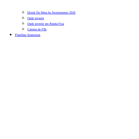
Ebook Da Meta Ao Investimento 2026
Onde investir
Onde investir em Renda Fixa
Carteira de FIIs
Planilhas financeiras