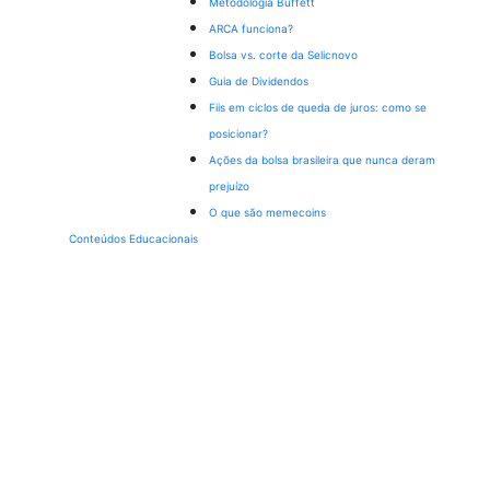
Metodologia Buffett
ARCA funciona?
Bolsa vs. corte da Selic
novo
Guia de Dividendos
Fiis em ciclos de queda de juros: como se
posicionar?
Ações da bolsa brasileira que nunca deram
prejuízo
O que são memecoins
Conteúdos Educacionais