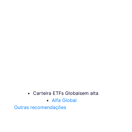
Carteira ETFs Globais
em alta
Alfa Global
Outras recomendações