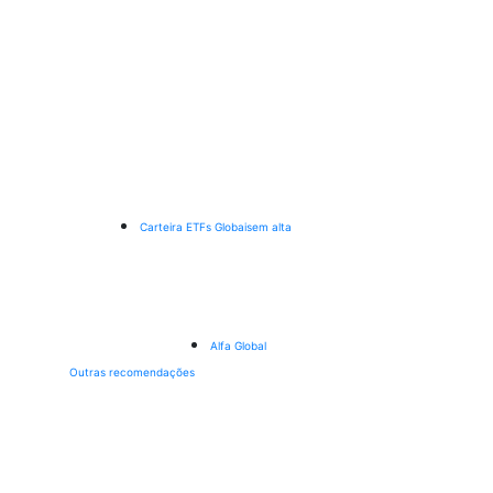
Carteira ETFs Globais
em alta
Alfa Global
Outras recomendações