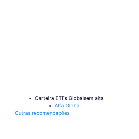
Carteira ETFs Globais
em alta
Alfa Global
Outras recomendações