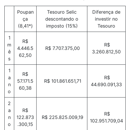
Poupan
Tesouro Selic
Diferença de
ça
descontando o
investir no
(8,41*)
imposto (15%)
Tesouro
1
R$
m
R$
4.446.5
R$ 7.707.375,00
ê
3.260.812,50
62,50
s
1
R$
a
R$
57.171.5
R$ 101.861.651,71
n
44.690.091,33
60,38
o
2
a
R$
R$
n
122.873
R$ 225.825.009,19
102.951.709,04
o
.300,15