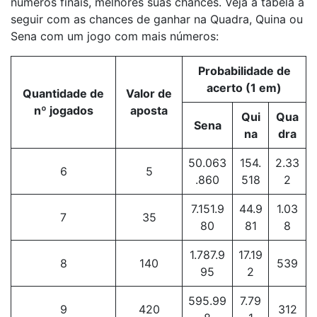
números finais, melhores suas chances. Veja a tabela a
seguir com as chances de ganhar na Quadra, Quina ou
Sena com um jogo com mais números:
Probabilidade de
acerto (1 em)
Quantidade de
Valor de
nº jogados
aposta
Qui
Qua
Sena
na
dra
50.063
154.
2.33
6
5
.860
518
2
7.151.9
44.9
1.03
7
35
80
81
8
1.787.9
17.19
8
140
539
95
2
595.99
7.79
9
420
312