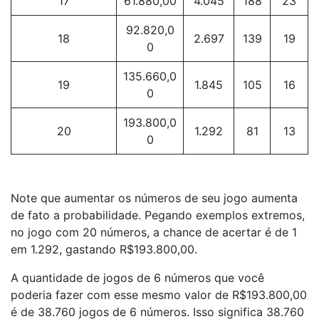
17
61.880,00
4.045
188
23
92.820,0
18
2.697
139
19
0
135.660,0
19
1.845
105
16
0
193.800,0
20
1.292
81
13​
0
Note que aumentar os números de seu jogo aumenta
de fato a probabilidade. Pegando exemplos extremos,
no jogo com 20 números, a chance de acertar é de 1
em 1.292, gastando R$193.800,00.
A quantidade de jogos de 6 números que você
poderia fazer com esse mesmo valor de R$193.800,00
é de 38.760 jogos de 6 números. Isso significa 38.760