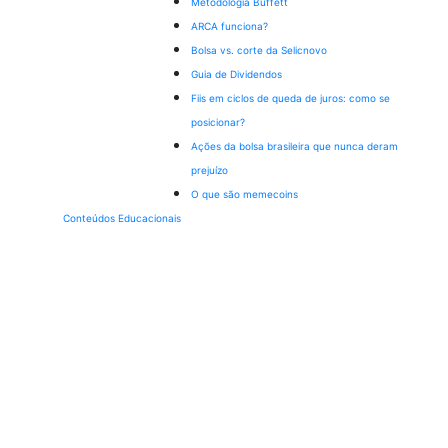
Metodologia Buffett
ARCA funciona?
Bolsa vs. corte da Selic
novo
Guia de Dividendos
Fiis em ciclos de queda de juros: como se
posicionar?
Ações da bolsa brasileira que nunca deram
prejuízo
O que são memecoins
Conteúdos Educacionais