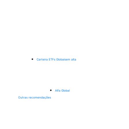
Carteira ETFs Globais
em alta
Alfa Global
Outras recomendações