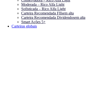
Conservadora – Rico Alfa Light
Moderada – Rico Alfa Light
Sofisticada – Rico Alfa Light
Carteira Recomendada FIIs
em alta
Carteira Recomendada Dividendos
em alta
Smart Ações 5+
Carteiras globais