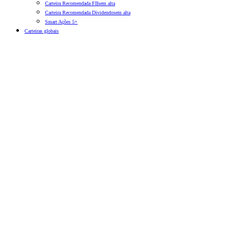
Carteira Recomendada FIIs
em alta
Carteira Recomendada Dividendos
em alta
Smart Ações 5+
Carteiras globais