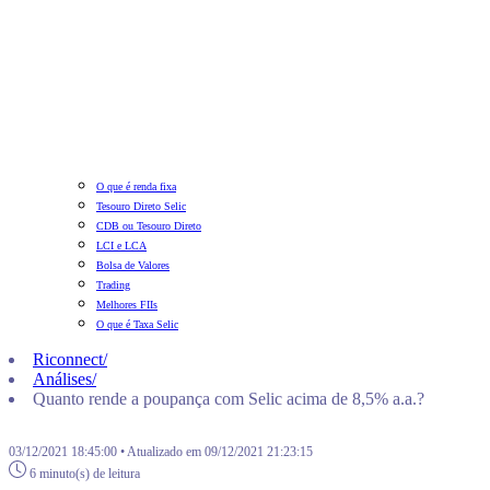
O que é renda fixa
Tesouro Direto Selic
CDB ou Tesouro Direto
LCI e LCA
Bolsa de Valores
Trading
Melhores FIIs
O que é Taxa Selic
Riconnect
/
Análises
/
Quanto rende a poupança com Selic acima de 8,5% a.a.?
03/12/2021 18:45:00 • Atualizado em 09/12/2021 21:23:15
6 minuto(s) de leitura