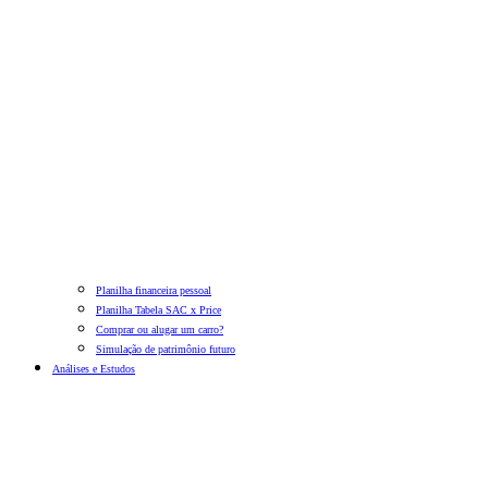
Planilha financeira pessoal
Planilha Tabela SAC x Price
Comprar ou alugar um carro?
Simulação de patrimônio futuro
Análises e Estudos