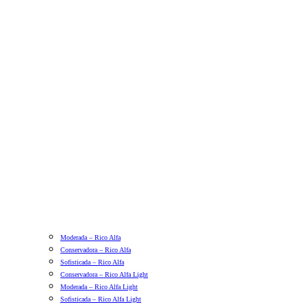
Moderada – Rico Alfa
Conservadora – Rico Alfa
Sofisticada – Rico Alfa
Conservadora – Rico Alfa Light
Moderada – Rico Alfa Light
Sofisticada – Rico Alfa Light