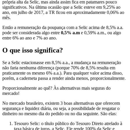
própria alta da Selic, mas ainda assim fica em patamares pouco
significativos. Na última ocasião que a Selic esteve em 9,25% ao
ano, em julho de 2017, a TR ficou em aproximadamente 0,06% ao
mês.
Então a remuneração da poupança com a Selic acima de 8,5% a.a.
pode ser considerada algo entre
0,5% a.m
e 0,59% a.m., ou algo
entre 6% ao ano e 7% ao ano.
O que isso significa?
Se a Selic estacionasse em 8,5% a.a., a mudança na remuneração
não faria nenhuma diferença (porque 70% de 8,5% resulta em
praticamente os mesmo 6% a.a.). Para qualquer valor acima disso,
porém, a caderneta passa a render ainda menos, proporcionalmente.
Proporcionalmente ao quê? Às alternativas mais seguras do
mercado!
No mercado brasileiro, existem 3 boas alternativas que oferecem
segurança e liquidez diária, ou seja, a possibilidade de resgatar o
dinheiro no mesmo dia do pedido ou no dia seguinte. São elas:
Tesouro Selic: o título público do Tesouro Direto atrelado à
taxa básica de juros, a Selic. Ele rende 100% da Selic e