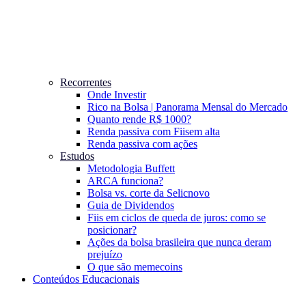
Recorrentes
Onde Investir
Rico na Bolsa | Panorama Mensal do Mercado
Quanto rende R$ 1000?
Renda passiva com Fiis
em alta
Renda passiva com ações
Estudos
Metodologia Buffett
ARCA funciona?
Bolsa vs. corte da Selic
novo
Guia de Dividendos
Fiis em ciclos de queda de juros: como se
posicionar?
Ações da bolsa brasileira que nunca deram
prejuízo
O que são memecoins
Conteúdos Educacionais