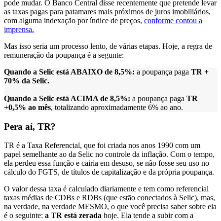
pode mudar. O Banco Central disse recentemente que pretende levar
as taxas pagas para patamares mais próximos de juros imobiliários,
com alguma indexação por índice de preços,
conforme contou a
imprensa.
Mas isso seria um processo lento, de várias etapas. Hoje, a regra de
remuneração da poupança é a segunte:
Quando a Selic está ABAIXO de 8,5%:
a poupança paga
TR +
70% da Selic.
Quando a Selic está ACIMA de 8,5%:
a poupança paga
TR
+0,5% ao mês
, totalizando aproximadamente 6% ao ano.
Pera aí, TR?
TR é a Taxa Referencial, que foi criada nos anos 1990 com um
papel semelhante ao da Selic no controle da inflação. Com o tempo,
ela perdeu essa função e cairia em desuso, se não fosse seu uso no
cálculo do FGTS, de títulos de capitalização e da própria poupança.
O valor dessa taxa é calculado diariamente e tem como referencial
taxas médias de CDBs e RDBs (que estão conectados à Selic), mas,
na verdade, na verdade MESMO, o que você precisa saber sobre ela
é o seguinte:
a TR está zerada
hoje. Ela tende a subir com a