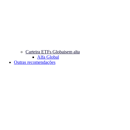
Carteira ETFs Globais
em alta
Alfa Global
Outras recomendações