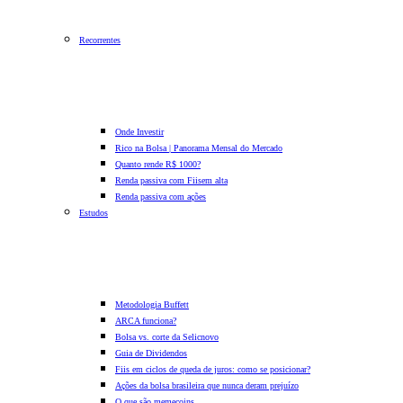
Recorrentes
Onde Investir
Rico na Bolsa | Panorama Mensal do Mercado
Quanto rende R$ 1000?
Renda passiva com Fiis
em alta
Renda passiva com ações
Estudos
Metodologia Buffett
ARCA funciona?
Bolsa vs. corte da Selic
novo
Guia de Dividendos
Fiis em ciclos de queda de juros: como se posicionar?
Ações da bolsa brasileira que nunca deram prejuízo
O que são memecoins