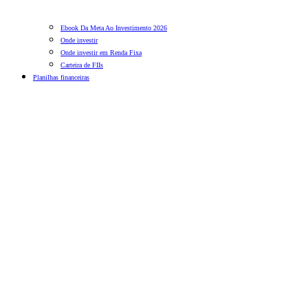
Ebook Da Meta Ao Investimento 2026
Onde investir
Onde investir em Renda Fixa
Carteira de FIIs
Planilhas financeiras