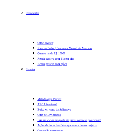
Recorrentes
Onde Investir
Rico na Bolsa | Panorama Mensal do Mercado
Quanto rende R$ 1000?
Renda passiva com Fiis
em alta
Renda passiva com ações
Estudos
Metodologia Buffett
ARCA funciona?
Bolsa vs. corte da Selic
novo
Guia de Dividendos
Fiis em ciclos de queda de juros: como se posicionar?
Ações da bolsa brasileira que nunca deram prejuízo
O que são memecoins