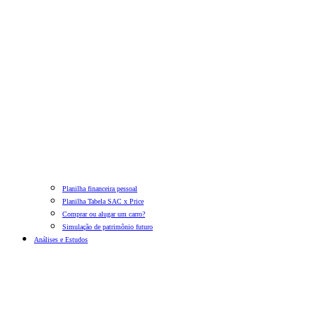
Planilha financeira pessoal
Planilha Tabela SAC x Price
Comprar ou alugar um carro?
Simulação de patrimônio futuro
Análises e Estudos