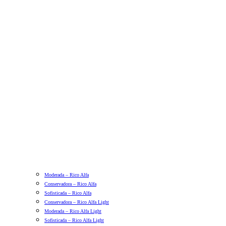
Moderada – Rico Alfa
Conservadora – Rico Alfa
Sofisticada – Rico Alfa
Conservadora – Rico Alfa Light
Moderada – Rico Alfa Light
Sofisticada – Rico Alfa Light