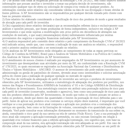
XP”) de acordo com todas as exigências previstas na Resolução CVM 20/2021, tem como objetivo fornecer
informações que possam auxiliar o investidor a tomar sua própria decisão de investimento, não
constituindo qualquer tipo de oferta ou solicitação de compra e/ou venda de qualquer produto. As
informações contidas neste relatório são consideradas válidas na data de sua divulgação e foram obtidas de
fontes públicas. A XP Investimentos não se responsabiliza por qualquer decisão tomada pelo cliente com
base no presente relatório.
2) Este relatório foi elaborado considerando a classificação de risco dos produtos de modo a gerar resultados
de alocação para cada perfil de investidor.
3) O(s) signatário(s) deste relatório declara(m) que as recomendações refletem única e exclusivamente suas
análises e opiniões pessoais, que foram produzidas de forma independente, inclusive em relação à XP
Investimentos e que estão sujeitas a modificações sem aviso prévio em decorrência de alterações nas
condições de mercado, e que sua(s) remuneração(es) é(são) indiretamente influenciada por receitas
provenientes dos negócios e operações financeiras realizadas pela XP Investimentos.
4) O analista responsável pelo conteúdo deste relatório e pelo cumprimento da Resolução CVM nº 20/2021
está indicado acima, sendo que, caso constem a indicação de mais um analista no relatório, o responsável
será o primeiro analista credenciado a ser mencionado no relatório.
5) Os analistas da XP Investimentos estão obrigados ao cumprimento de todas as regras previstas no
Código de Conduta da APIMEC Brasil para o Analista de Valores Mobiliários e na Política de Conduta
dos Analistas de Valores Mobiliários da XP Investimentos.
6) O atendimento de nossos clientes é realizado por empregados da XP Investimentos ou por assessores de
investimento que desempenham suas atividades por meio da XP, em conformidade com a Resolução CVM
nº 178/2023, os quais encontram-se registrados na Associação Nacional das Corretoras e Distribuidoras de
Títulos e Valores Mobiliários – ANCORD. O assessor de investimento não pode realizar consultoria,
administração ou gestão de patrimônio de clientes, devendo atuar como intermediário e solicitar autorização
prévia do cliente para a realização de qualquer operação no mercado de capitais.
7) Para fins de verificação da adequação do perfil do investidor aos serviços e produtos de investimento
oferecidos pela XP Investimentos, utilizamos a metodologia de adequação dos produtos por portfólio, nos
termos das Regras e Procedimentos ANBIMA de Suitability nº 01 e do Código ANBIMA de Distribuição
de Produtos de Investimento. Essa metodologia consiste em atribuir uma pontuação máxima de risco para
cada perfil de investidor (conservador, moderado e agressivo), bem como uma pontuação de risco para cada
um dos produtos oferecidos pela XP Investimentos, de modo que todos os clientes possam ter acesso a
todos os produtos, desde que dentro das quantidades e limites da pontuação de risco definidas para o seu
perfil. Antes de aplicar nos produtos e/ou contratar os serviços objeto deste material, é importante que você
verifique se a sua pontuação de risco atual comporta a aplicação nos produtos e/ou a contratação dos
serviços em questão, bem como se há limitações de volume, concentração e/ou quantidade para a aplicação
desejada. Você pode consultar essas informações diretamente no momento da transmissão da sua ordem ou,
ainda, consultando o risco geral da sua carteira na tela de carteira (Visão Risco). Caso a sua pontuação de
risco atual não comporte a aplicação/contratação pretendida, ou caso existam limitações em relação à
quantidade e/ou volume financeiro para a referida aplicação/contratação, isto significa que, com base na
composição atual da sua carteira, esta aplicação/contratação não está adequada ao seu perfil. Em caso de
dúvidas sobre o processo de adequação dos produtos oferecidos pela XP Investimentos ao seu perfil de