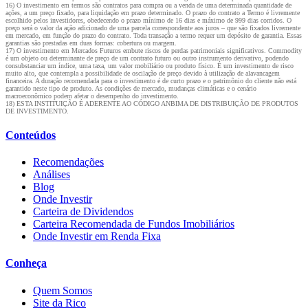
16) O investimento em termos são contratos para compra ou a venda de uma determinada quantidade de
ações, a um preço fixado, para liquidação em prazo determinado. O prazo do contrato a Termo é livremente
escolhido pelos investidores, obedecendo o prazo mínimo de 16 dias e máximo de 999 dias corridos. O
preço será o valor da ação adicionado de uma parcela correspondente aos juros – que são fixados livremente
em mercado, em função do prazo do contrato. Toda transação a termo requer um depósito de garantia. Essas
garantias são prestadas em duas formas: cobertura ou margem.
17) O investimento em Mercados Futuros embute riscos de perdas patrimoniais significativos. Commodity
é um objeto ou determinante de preço de um contrato futuro ou outro instrumento derivativo, podendo
consubstanciar um índice, uma taxa, um valor mobiliário ou produto físico. É um investimento de risco
muito alto, que contempla a possibilidade de oscilação de preço devido à utilização de alavancagem
financeira. A duração recomendada para o investimento é de curto prazo e o patrimônio do cliente não está
garantido neste tipo de produto. As condições de mercado, mudanças climáticas e o cenário
macroeconômico podem afetar o desempenho do investimento.
18) ESTA INSTITUIÇÃO É ADERENTE AO CÓDIGO ANBIMA DE DISTRIBUIÇÃO DE PRODUTOS
DE INVESTIMENTO.
Conteúdos
Recomendações
Análises
Blog
Onde Investir
Carteira de Dividendos
Carteira Recomendada de Fundos Imobiliários
Onde Investir em Renda Fixa
Conheça
Quem Somos
Site da Rico