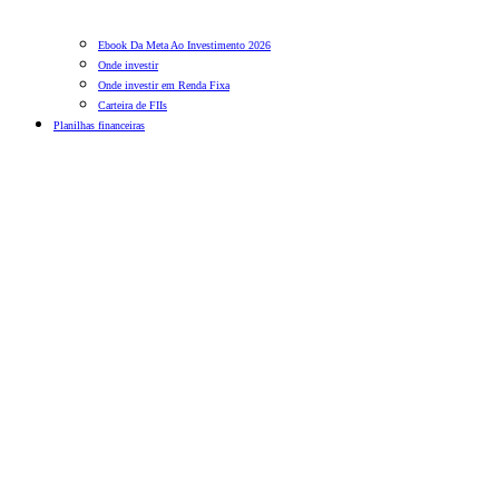
Ebook Da Meta Ao Investimento 2026
Onde investir
Onde investir em Renda Fixa
Carteira de FIIs
Planilhas financeiras