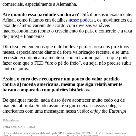
comerciais, especialmente a Alemanha.
Até quando essa paridade vai durar?
Difícil precisar exatamente.
Afinal, como falamos em detalhes
nesse podcast
, os movimentos da
taxa de câmbio variam de acordo com diversas variáveis
macroeconômicas (como o crescimento do país, o comércio e a taxa
de juros) e financeiras.
Dito isso, entendemos que o dólar deve perder força nos próximos
meses, especialmente diante da forte valorização recente, e se uma
recessão econômica realmente se concretizar no país – o que pode
fazer com que o FED “tire o pé do freio”, ou seja, não precise subir
tanto os juros.
Assim,
o euro deve recuperar um pouco do valor perdido
contra a] moeda americana, mesmo que siga relativamente
barato comparado com padrões históricos.
De qualquer modo, nada disso deve acontecer muito cedo ou de
maneira abrupta. Sendo assim, é seguro deixar nossos colegas
americanos com uma mensagem nessa verão:
enjoy the Eurotrip!
Elaborado por:
Bruna Sene, CNPI-T 6928
1) Este relatório de análise foi elaborado pela XP Investimentos CCTVM S.A. (“XP Investimentos ou