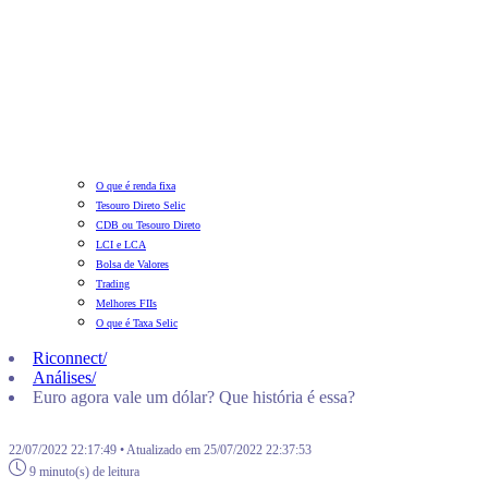
O que é renda fixa
Tesouro Direto Selic
CDB ou Tesouro Direto
LCI e LCA
Bolsa de Valores
Trading
Melhores FIIs
O que é Taxa Selic
Riconnect
/
Análises
/
Euro agora vale um dólar? Que história é essa?
22/07/2022 22:17:49 • Atualizado em 25/07/2022 22:37:53
9 minuto(s) de leitura