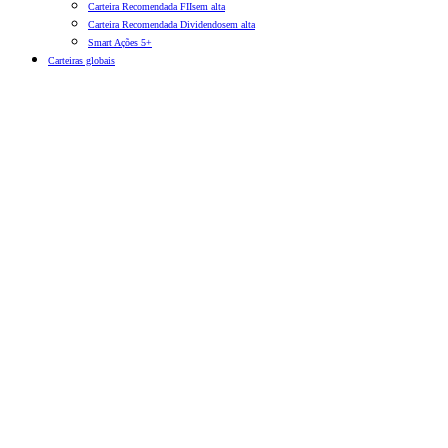
Carteira Recomendada FIIs
em alta
Carteira Recomendada Dividendos
em alta
Smart Ações 5+
Carteiras globais