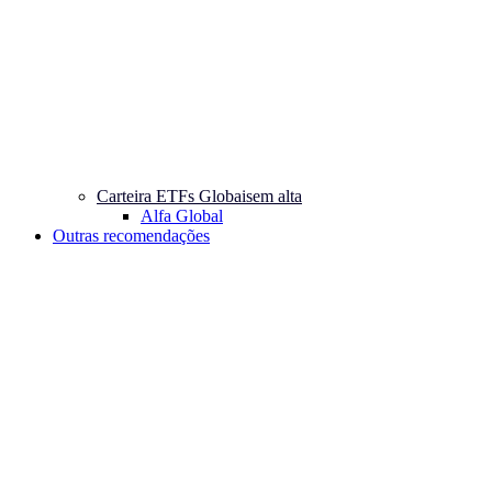
Carteira ETFs Globais
em alta
Alfa Global
Outras recomendações