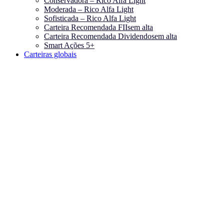
Conservadora – Rico Alfa Light
Moderada – Rico Alfa Light
Sofisticada – Rico Alfa Light
Carteira Recomendada FIIs
em alta
Carteira Recomendada Dividendos
em alta
Smart Ações 5+
Carteiras globais