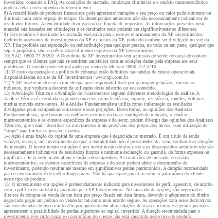
investidor, consulte o FAQ. As condições de mercado, mudanças climáticas e o cenário macroeconômico
podem afetar o desempenho do investimento.
8) A rentabilidade de produtos financeiros pode apresentar variações e seu preço ou valor pode aumentar ou
diminuir num curto espaço de tempo. Os desempenhos anteriores não são necessariamente indicativos de
resultados futuros. A rentabilidade divulgada não é líquida de impostos. As informações presentes neste
material são baseadas em simulações e os resultados reais poderão ser significativamente diferentes.
9) Este relatório é destinado à circulação exclusiva para a rede de relacionamento da XP Investimentos,
incluindo assessores de investimentos da XP e clientes da XP, podendo também ser divulgado no site da
XP. Fica proibida sua reprodução ou redistribuição para qualquer pessoa, no todo ou em parte, qualquer que
seja o propósito, sem o prévio consentimento expresso da XP Investimentos.
10) SAC. 0800 77 20202. A Ouvidoria da XP Investimentos tem a missão de servir de canal de contato
sempre que os clientes que não se sentirem satisfeitos com as soluções dadas pela empresa aos seus
problemas. O contato pode ser realizado por meio do telefone: 0800 722 3710.
11) O custo da operação e a política de cobrança estão definidos nas tabelas de custos operacionais
disponibilizadas no site da XP Investimentos: www.xpi.com.br.
12) A XP Investimentos se exime de qualquer responsabilidade por quaisquer prejuízos, diretos ou
indiretos, que venham a decorrer da utilização deste relatório ou seu conteúdo.
13) A Avaliação Técnica e a Avaliação de Fundamentos seguem diferentes metodologias de análise. A
Análise Técnica é executada seguindo conceitos como tendência, suporte, resistência, candles, volumes,
médias móveis entre outros. Já a Análise Fundamentalista utiliza como informação os resultados
divulgados pelas companhias emissoras e suas projeções. Desta forma, as opiniões dos Analistas
Fundamentalistas, que buscam os melhores retornos dadas as condições de mercado, o cenário
macroeconômico e os eventos específicos da empresa e do setor, podem divergir das opiniões dos Analistas
Técnicos, que visam identificar os movimentos mais prováveis dos preços dos ativos, com utilização de
“stops” para limitar as possíveis perdas.
14) Ação é uma fração do capital de uma empresa que é negociada no mercado. É um título de renda
variável, ou seja, um investimento no qual a rentabilidade não é preestabelecida, varia conforme as cotações
de mercado. O investimento em ações é um investimento de alto risco e os desempenhos anteriores não são
necessariamente indicativos de resultados futuros e nenhuma declaração ou garantia, de forma expressa ou
implícita, é feita neste material em relação a desempenhos. As condições de mercado, o cenário
macroeconômico, os eventos específicos da empresa e do setor podem afetar o desempenho do
investimento, podendo resultar até mesmo em significativas perdas patrimoniais. A duração recomendada
para o investimento é de médio-longo prazo. Não há quaisquer garantias sobre o patrimônio do cliente
neste tipo de produto.
15) O investimento em opções é preferencialmente indicado para investidores de perfil agressivo, de acordo
com a política de suitability praticada pela XP Investimentos. No mercado de opções, são negociados
direitos de compra ou venda de um bem por preço fixado em data futura, devendo o adquirente do direito
negociado pagar um prêmio ao vendedor tal como num acordo seguro. As operações com esses derivativos
são consideradas de risco muito alto por apresentarem altas relações de risco e retorno e algumas posições
apresentarem a possibilidade de perdas superiores ao capital investido. A duração recomendada para o
investimento é de curto prazo e o patrimônio do cliente não está garantido neste tipo de produto.