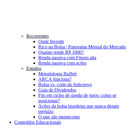
Recorrentes
Onde Investir
Rico na Bolsa | Panorama Mensal do Mercado
Quanto rende R$ 1000?
Renda passiva com Fiis
em alta
Renda passiva com ações
Estudos
Metodologia Buffett
ARCA funciona?
Bolsa vs. corte da Selic
novo
Guia de Dividendos
Fiis em ciclos de queda de juros: como se
posicionar?
Ações da bolsa brasileira que nunca deram
prejuízo
O que são memecoins
Conteúdos Educacionais